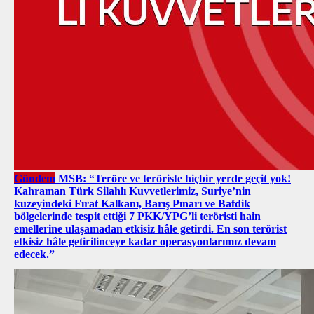
Gündem
MSB: “Teröre ve teröriste hiçbir yerde geçit yok!
Kahraman Türk Silahlı Kuvvetlerimiz, Suriye’nin
kuzeyindeki Fırat Kalkanı, Barış Pınarı ve Bafdik
bölgelerinde tespit ettiği 7 PKK/YPG’li teröristi hain
emellerine ulaşamadan etkisiz hâle getirdi. En son terörist
etkisiz hâle getirilinceye kadar operasyonlarımız devam
edecek.”