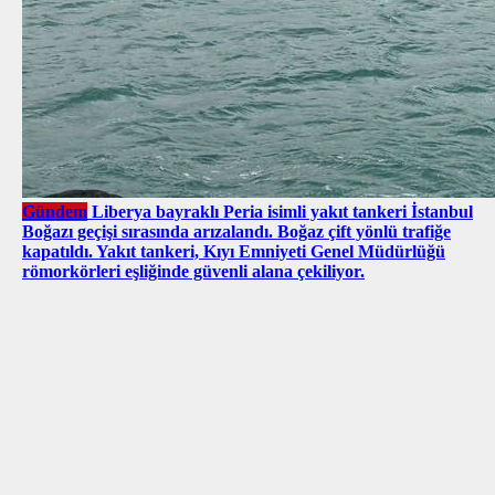
Gündem
Liberya bayraklı Peria isimli yakıt tankeri İstanbul
Boğazı geçişi sırasında arızalandı. Boğaz çift yönlü trafiğe
kapatıldı. Yakıt tankeri, Kıyı Emniyeti Genel Müdürlüğü
römorkörleri eşliğinde güvenli alana çekiliyor.