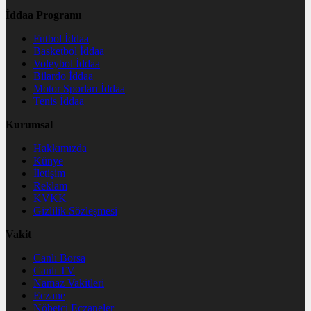
İddaa Programı
Futbol İddaa
Basketbol İddaa
Voleybol İddaa
Bilardo İddaa
Motor Sporları İddaa
Tenis İddaa
Kurumsal
Hakkımızda
Künye
İletişim
Reklam
KVKK
Gizlilik Sözleşmesi
Vakit
Canlı Borsa
Canlı TV
Namaz Vakitleri
Eczane
Nöbetçi Eczaneler