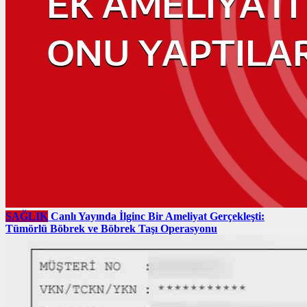
SAĞLIK
Canlı Yayında İlginc Bir Ameliyat Gerçekleşti:
Tümörlü Böbrek ve Böbrek Taşı Operasyonu