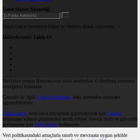
Vakit Haber Aboneliği
+
Vakit.com.tr üzerinden haber ve ebülten almak istiyorum
Haberlerimizi Takip Et
BirHaber teması Birtema.com ekibi tarafından © üretilmiş premium
wordpress temasıdır.
Çerezler ile ilgili
Çerez Politikamız
linki üzerinden detayları
öğrenebilirsiniz.
Vakit.com.tr
, web sitesi altyapısını güçlendirmek için
Cenuta
firmasının kaliteli çözümlerini tercih ediyor. Ayrıca, hızlı ve güvenilir
performans için
VPS Server
kullanıyor.
Veri politikasındaki amaçlarla sınırlı ve mevzuata uygun şekilde