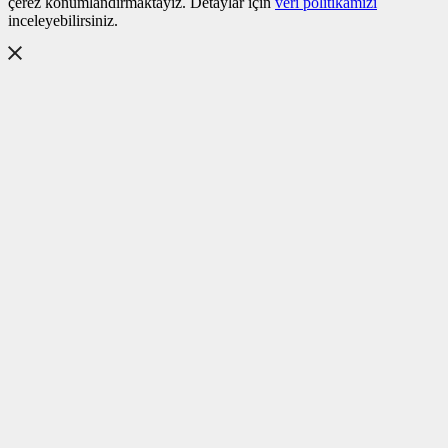
çerez konumlandırmaktayız. Detaylar için
veri politikamızı
inceleyebilirsiniz.