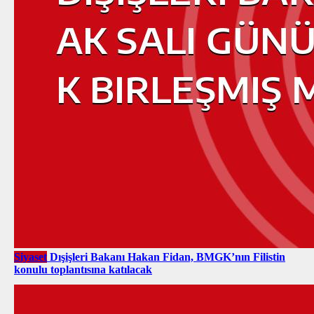
Siyaset
Dışişleri Bakanı Hakan Fidan, BMGK’nın Filistin
konulu toplantısına katılacak