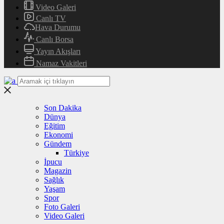
Video Galeri
Canlı TV
Hava Durumu
Canlı Borsa
Yayın Akışları
Namaz Vakitleri
Son Dakika
Dünya
Eğitim
Ekonomi
Gündem
Türkiye
İpucu
Magazin
Sağlık
Yaşam
Spor
Foto Galeri
Video Galeri