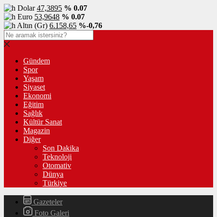
Dolar
47,3895
% 0.07
Euro
53,9648
% 0.07
Altın (Gr)
6.158,65
%-0,76
Gündem
Spor
Yaşam
Siyaset
Ekonomi
Eğitim
Sağlık
Kültür Sanat
Magazin
Diğer
Son Dakika
Teknoloji
Otomativ
Dünya
Türkiye
Gazeteler
Foto Galeri