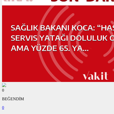
0
BEĞENDİM
0