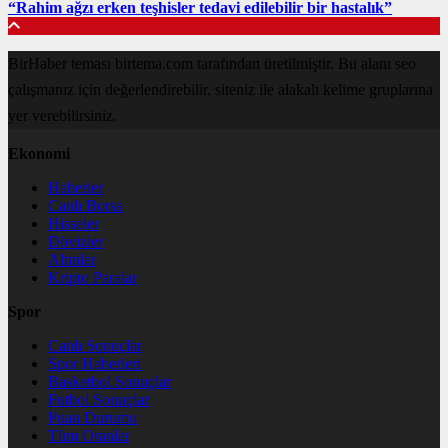
“Rahim ağzı erken teşhisler tedavi edilebilir bir hastalık”
BirHaber teması birtema.com tarafından üretilmiştir. Bu alanı seo
çalışmanız için değerlendirebilir, siteniz ile alakalı kelime gruplarına
yer verebilirsiniz.
Ekonomi
Haberler
Canlı Borsa
Hisseler
Dövizler
Altınlar
Kripto Paralar
Spor
Canlı Sonuçlar
Spor Haberleri
Basketbol Sonuçlar
Futbol Sonuçlar
Puan Durumu
Tüm Oranlar