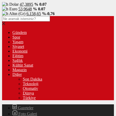
Dolar
47,3895
% 0.07
Euro
53,9648
% 0.07
Altın (Gr)
6.158,65
%-0,76
Gündem
Spor
Yaşam
Siyaset
Ekonomi
Eğitim
Sağlık
Kültür Sanat
Magazin
Diğer
Son Dakika
Teknoloji
Otomativ
Dünya
Türkiye
Gazeteler
Foto Galeri