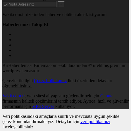
+
Vakit.com.tr üzerinden haber ve ebülten almak istiyorum
Haberlerimizi Takip Et
BirHaber teması Birtema.com ekibi tarafından © üretilmiş premium
wordpress temasıdır.
Çerezler ile ilgili
Çerez Politikamız
linki üzerinden detayları
öğrenebilirsiniz.
Vakit.com.tr
, web sitesi altyapısını güçlendirmek için
Cenuta
firmasının kaliteli çözümlerini tercih ediyor. Ayrıca, hızlı ve güvenilir
performans için
VPS Server
kullanıyor.
Veri politikasındaki amaçlarla sınırlı ve mevzuata uygun şekilde
çerez konumlandırmaktayız. Detaylar için
veri politikamızı
inceleyebilirsiniz.