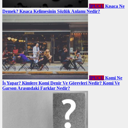
İPUCU
Kısaca Ne
Demek? Kısaca Kelimesinin Sözlük Anlamı Nedir?
İPUCU
Komi Ne
İş Yapar? Kimlere Komi Denir Ve Görevleri Nedir? Komi Ve
Garson Arasındaki Farklar Nedir?