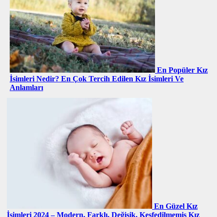
En Popüler Kız
İsimleri Nedir? En Çok Tercih Edilen Kız İsimleri Ve
Anlamları
En Güzel Kız
İsimleri 2024 – Modern, Farklı, Değişik, Keşfedilmemiş Kız