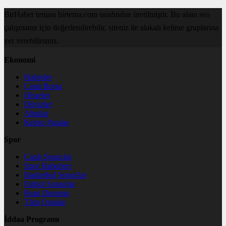
BirHaber teması birtema.com tarafından üretilmiştir. Bu alanı seo
çalışmanız için değerlendirebilir, siteniz ile alakalı kelime gruplarına
yer verebilirsiniz.
Ekonomi
Haberler
Canlı Borsa
Hisseler
Dövizler
Altınlar
Kripto Paralar
Spor
Canlı Sonuçlar
Spor Haberleri
Basketbol Sonuçlar
Futbol Sonuçlar
Puan Durumu
Tüm Oranlar
İddaa Programı