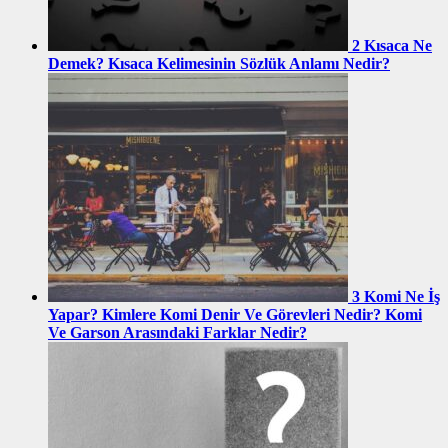
2
Kısaca Ne
Demek? Kısaca Kelimesinin Sözlük Anlamı Nedir?
3
Komi Ne İş
Yapar? Kimlere Komi Denir Ve Görevleri Nedir? Komi
Ve Garson Arasındaki Farklar Nedir?