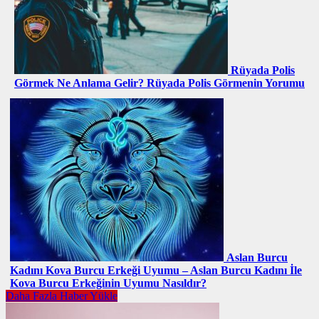
Rüyada Polis
Görmek Ne Anlama Gelir? Rüyada Polis Görmenin Yorumu
Aslan Burcu
Kadını Kova Burcu Erkeği Uyumu – Aslan Burcu Kadını İle
Kova Burcu Erkeğinin Uyumu Nasıldır?
Daha Fazla Haber Yükle