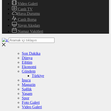
Video Galeri
Canlı TV
Hava Durumu
Canlı Borsa
Yayın Akışları
Namaz Vakitleri
Son Dakika
Dünya
Eğitim
Ekonomi
Gündem
Türkiye
İpucu
Magazin
Sağlık
Yaşam
Spor
Foto Galeri
Video Galeri