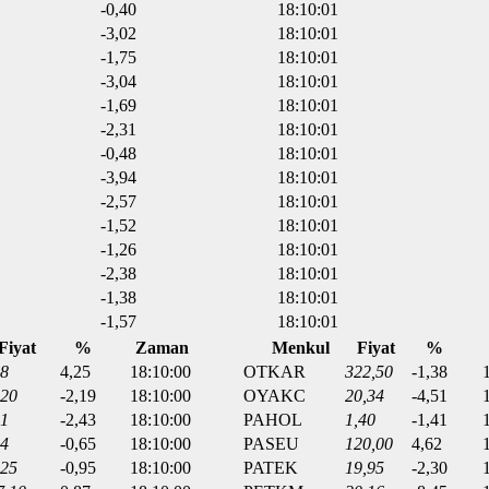
-0,40
18:10:01
-3,02
18:10:01
-1,75
18:10:01
-3,04
18:10:01
-1,69
18:10:01
-2,31
18:10:01
-0,48
18:10:01
-3,94
18:10:01
-2,57
18:10:01
-1,52
18:10:01
-1,26
18:10:01
-2,38
18:10:01
-1,38
18:10:01
-1,57
18:10:01
Fiyat
%
Zaman
Menkul
Fiyat
%
68
4,25
18:10:00
OTKAR
322,50
-1,38
,20
-2,19
18:10:00
OYAKC
20,34
-4,51
01
-2,43
18:10:00
PAHOL
1,40
-1,41
04
-0,65
18:10:00
PASEU
120,00
4,62
,25
-0,95
18:10:00
PATEK
19,95
-2,30