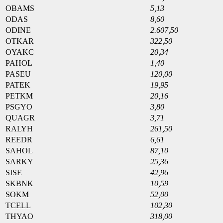
OBAMS
5,13
ODAS
8,60
ODINE
2.607,50
OTKAR
322,50
OYAKC
20,34
PAHOL
1,40
PASEU
120,00
PATEK
19,95
PETKM
20,16
PSGYO
3,80
QUAGR
3,71
RALYH
261,50
REEDR
6,61
SAHOL
87,10
SARKY
25,36
SISE
42,96
SKBNK
10,59
SOKM
52,00
TCELL
102,30
THYAO
318,00