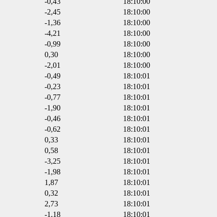
-0,43
18:10:00
-2,45
18:10:00
-1,36
18:10:00
-4,21
18:10:00
-0,99
18:10:00
0,30
18:10:00
-2,01
18:10:00
-0,49
18:10:01
-0,23
18:10:01
-0,77
18:10:01
-1,90
18:10:01
-0,46
18:10:01
-0,62
18:10:01
0,33
18:10:01
0,58
18:10:01
-3,25
18:10:01
-1,98
18:10:01
1,87
18:10:01
0,32
18:10:01
2,73
18:10:01
-1,18
18:10:01