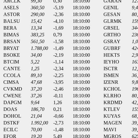
ARCLK
99,30
0,30
18:10:00
GARAN
12
ASELS
360,50
-5,19
18:10:00
GENIL
9,
ASTOR
290,00
-2,36
18:10:00
GESAN
80
BALSU
15,42
-4,10
18:10:00
GLRMK
15
BERA
13,34
-1,69
18:10:00
GRSEL
34
BIMAS
383,25
0,79
18:10:00
GRTHO
23
BRSAN
561,50
-1,58
18:10:00
GSRAY
1,
BRYAT
1.788,00
-1,49
18:10:00
GUBRF
42
BSOKE
34,00
-2,19
18:10:00
HEKTS
2,
BTCIM
5,22
-1,14
18:10:00
IEYHO
16
CANTE
1,25
-2,34
18:10:00
ISCTR
12
CCOLA
89,10
-2,25
18:10:00
ISMEN
36
CIMSA
47,68
-3,95
18:10:00
IZENR
9,
CVKMD
37,20
-2,46
18:10:00
KCHOL
19
CWENE
37,26
-0,11
18:10:00
KLRHO
80
DAPGM
9,64
1,26
18:10:00
KRDMD
42
DOAS
186,70
0,21
18:10:00
KTLEV
15
DOHOL
21,04
-0,66
18:10:00
KUYAS
68
DSTKF
1.992,00
-2,73
18:10:00
MAGEN
39
ECILC
70,00
-1,48
18:10:00
MAVI
39
EFOR
19,20
5,49
18:10:00
MGROS
62