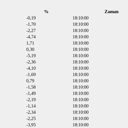
%
Zaman
-0,19
18:10:00
-1,70
18:10:00
-2,27
18:10:00
-4,74
18:10:00
1,71
18:10:00
0,30
18:10:00
-5,19
18:10:00
-2,36
18:10:00
-4,10
18:10:00
-1,69
18:10:00
0,79
18:10:00
-1,58
18:10:00
-1,49
18:10:00
-2,19
18:10:00
-1,14
18:10:00
-2,34
18:10:00
-2,25
18:10:00
-3,95
18:10:00