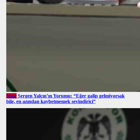
Spor
Sergen Yalçın’ın Yorumu: “Eğer galip gelmiyorsak
bile, en azından kaybetmemek sevindirici”