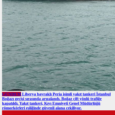
GÜNDEM
Liberya bayraklı Peria isimli yakıt tankeri İstanbul
Boğazı geçişi sırasında arızalandı. Boğaz çift yönlü trafiğe
kapatıldı. Yakıt tankeri, Kıyı Emniyeti Genel Müdürlüğü
römorkörleri eşliğinde güvenli alana çekiliyor.