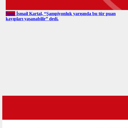
Spor
İsmail Kartal, “Şampiyonluk yarışında bu tür puan
kayıpları yaşanabilir” dedi.