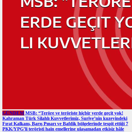
GÜNDEM
MSB: “Teröre ve teröriste hiçbir yerde geçit yok!
Kahraman Türk Silahlı Kuvvetlerimiz, Suriye’nin kuzeyindeki
Fırat Kalkanı, Barış Pınarı ve Bafdik bölgelerinde tespit ettiği 7
PKK/YPG’li teröristi hain emellerine ulaşamadan etkisiz hâle