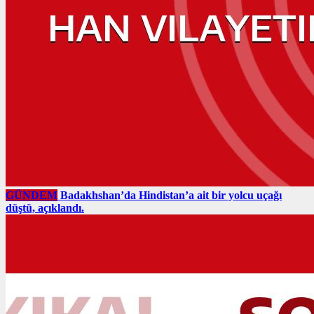
GÜNDEM
Badakhshan’da Hindistan’a ait bir yolcu uçağı
düştü, açıklandı.