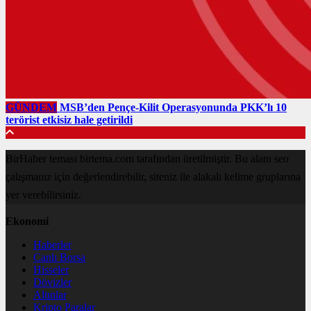
GÜNDEM
MSB’den Pençe-Kilit Operasyonunda PKK’lı 10
terörist etkisiz hale getirildi
BirHaber teması birtema.com tarafından üretilmiştir. Bu alanı seo
çalışmanız için değerlendirebilir, siteniz ile alakalı kelime gruplarına
yer verebilirsiniz.
Ekonomi
Haberler
Canlı Borsa
Hisseler
Dövizler
Altınlar
Kripto Paralar