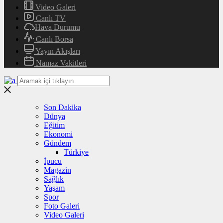
Video Galeri
Canlı TV
Hava Durumu
Canlı Borsa
Yayın Akışları
Namaz Vakitleri
Son Dakika
Dünya
Eğitim
Ekonomi
Gündem
Türkiye
İpucu
Magazin
Sağlık
Yaşam
Spor
Foto Galeri
Video Galeri