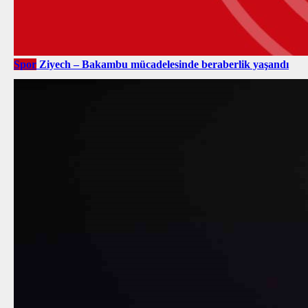
Spor
Ziyech – Bakambu mücadelesinde beraberlik yaşandı