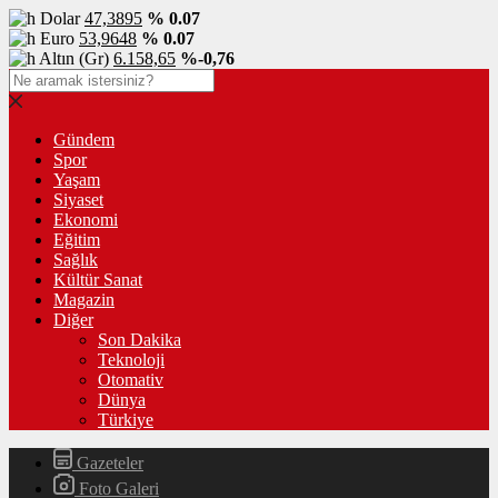
Dolar
47,3895
% 0.07
Euro
53,9648
% 0.07
Altın (Gr)
6.158,65
%-0,76
Gündem
Spor
Yaşam
Siyaset
Ekonomi
Eğitim
Sağlık
Kültür Sanat
Magazin
Diğer
Son Dakika
Teknoloji
Otomativ
Dünya
Türkiye
Gazeteler
Foto Galeri