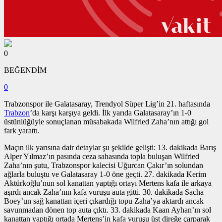
0
BEĞENDİM
0
Trabzonspor ile Galatasaray, Trendyol Süper Lig’in 21. haftasında
Trabzon
’da karşı karşıya geldi. İlk yarıda Galatasaray’ın 1-0
üstünlüğüyle sonuçlanan müsabakada Wilfried Zaha’nın attığı gol
fark yarattı.
Maçın ilk yarısına dair detaylar şu şekilde gelişti: 13. dakikada Barış
Alper Yılmaz’ın pasında ceza sahasında topla buluşan Wilfried
Zaha’nın şutu, Trabzonspor kalecisi Uğurcan Çakır’ın solundan
ağlarla buluştu ve Galatasaray 1-0 öne geçti. 27. dakikada Kerim
Aktürkoğlu’nun sol kanattan yaptığı ortayı Mertens kafa ile arkaya
aşırdı ancak Zaha’nın kafa vuruşu auta gitti. 30. dakikada Sacha
Boey’un sağ kanattan içeri çıkardığı topu Zaha’ya aktardı ancak
savunmadan dönen top auta çıktı. 33. dakikada Kaan Ayhan’ın sol
kanattan yaptığı ortada Mertens’in kafa vuruşu üst direğe çarparak