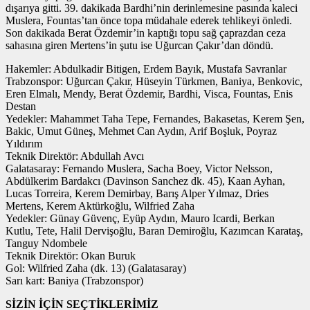
dışarıya gitti. 39. dakikada Bardhi’nin derinlemesine pasında kaleci
Muslera, Fountas’tan önce topa müdahale ederek tehlikeyi önledi.
Son dakikada Berat Özdemir’in kaptığı topu sağ çaprazdan ceza
sahasına giren Mertens’in şutu ise Uğurcan Çakır’dan döndü.
Hakemler: Abdulkadir Bitigen, Erdem Bayık, Mustafa Savranlar
Trabzonspor: Uğurcan Çakır, Hüseyin Türkmen, Baniya, Benkovic,
Eren Elmalı, Mendy, Berat Özdemir, Bardhi, Visca, Fountas, Enis
Destan
Yedekler: Mahammet Taha Tepe, Fernandes, Bakasetas, Kerem Şen,
Bakic, Umut Güneş, Mehmet Can Aydın, Arif Boşluk, Poyraz
Yıldırım
Teknik Direktör: Abdullah Avcı
Galatasaray: Fernando Muslera, Sacha Boey, Victor Nelsson,
Abdülkerim Bardakcı (Davinson Sanchez dk. 45), Kaan Ayhan,
Lucas Torreira, Kerem Demirbay, Barış Alper Yılmaz, Dries
Mertens, Kerem Aktürkoğlu, Wilfried Zaha
Yedekler: Günay Güvenç, Eyüp Aydın, Mauro Icardi, Berkan
Kutlu, Tete, Halil Dervişoğlu, Baran Demiroğlu, Kazımcan Karataş,
Tanguy Ndombele
Teknik Direktör: Okan Buruk
Gol: Wilfried Zaha (dk. 13) (Galatasaray)
Sarı kart: Baniya (Trabzonspor)
SİZİN İÇİN SEÇTİKLERİMİZ