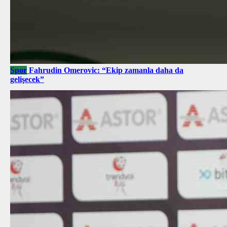
Spor
Fahrudin Omerovic: “Ekip zamanla daha da
gelişecek”