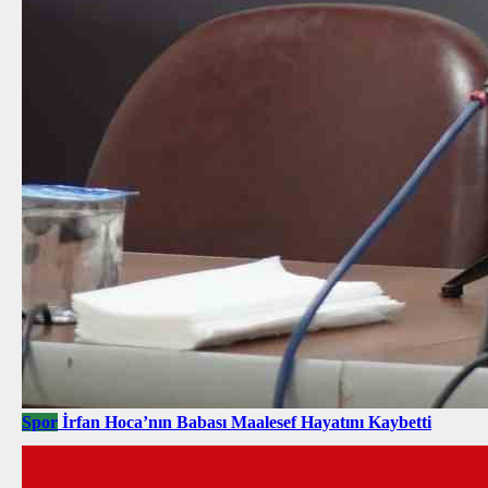
Spor
İrfan Hoca’nın Babası Maalesef Hayatını Kaybetti