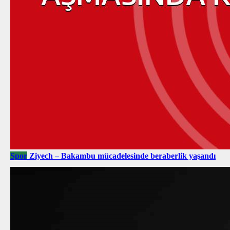
Spor
Ziyech – Bakambu mücadelesinde beraberlik yaşandı