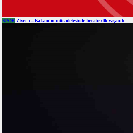
SPOR
Ziyech – Bakambu mücadelesinde beraberlik yaşandı