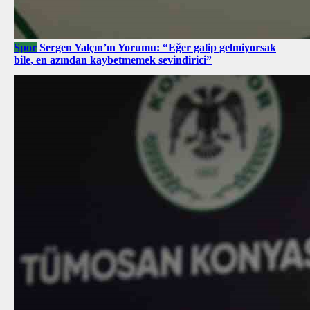
Spor
Sergen Yalçın’ın Yorumu: “Eğer galip gelmiyorsak
bile, en azından kaybetmemek sevindirici”