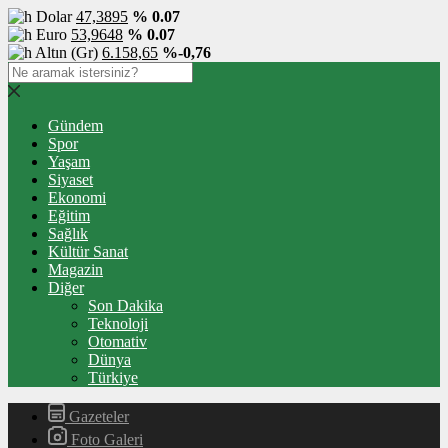
Dolar
47,3895
% 0.07
Euro
53,9648
% 0.07
Altın (Gr)
6.158,65
%-0,76
Gündem
Spor
Yaşam
Siyaset
Ekonomi
Eğitim
Sağlık
Kültür Sanat
Magazin
Diğer
Son Dakika
Teknoloji
Otomativ
Dünya
Türkiye
Gazeteler
Foto Galeri