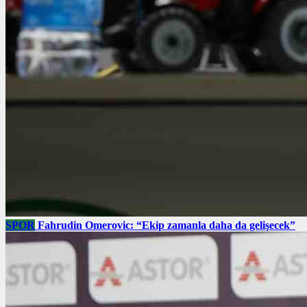
SPOR
Fahrudin Omerovic: “Ekip zamanla daha da gelişecek”