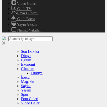
Video Galeri
Canlı TV
Hava Durumu
Canlı Borsa
Yayın Akışları
Namaz Vakitleri
Son Dakika
Dünya
Eğitim
Ekonomi
Gündem
Türkiye
İpucu
Magazin
Sağlık
Yaşam
Spor
Foto Galeri
Video Galeri