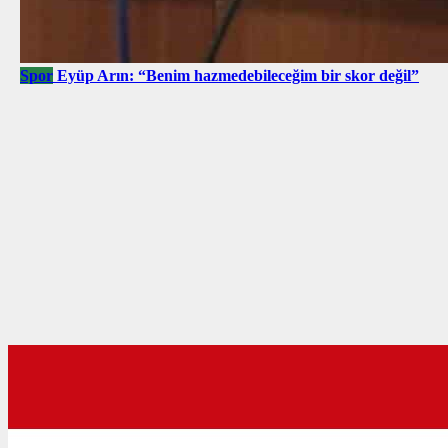
Spor
Eyüp Arın: “Benim hazmedebileceğim bir skor değil”