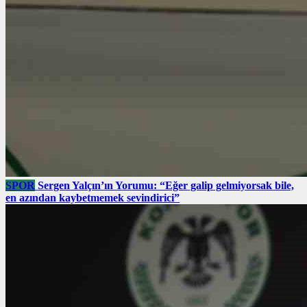
SPOR
Sergen Yalçın’ın Yorumu: “Eğer galip gelmiyorsak bile,
en azından kaybetmemek sevindirici”