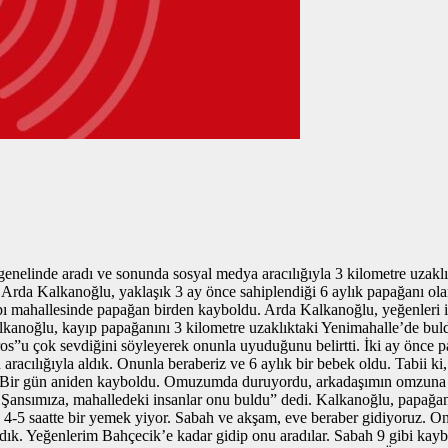
nelinde aradı ve sonunda sosyal medya aracılığıyla 3 kilometre uzaklı
lan Arda Kalkanoğlu, yaklaşık 3 ay önce sahiplendiği 6 aylık papağanı 
pı mahallesinde papağan birden kayboldu. Arda Kalkanoğlu, yeğenleri ile
lkanoğlu, kayıp papağanını 3 kilometre uzaklıktaki Yenimahalle’de bul
u çok sevdiğini söyleyerek onunla uyuduğunu belirtti. İki ay önce pa
aracılığıyla aldık. Onunla beraberiz ve 6 aylık bir bebek oldu. Tabii 
. Bir gün aniden kayboldu. Omuzumda duruyordu, arkadaşımın omzuna 
Şansımıza, mahalledeki insanlar onu buldu” dedi. Kalkanoğlu, papağanı
. 4-5 saatte bir yemek yiyor. Sabah ve akşam, eve beraber gidiyoruz. 
ık. Yeğenlerim Bahçecik’e kadar gidip onu aradılar. Sabah 9 gibi kayb