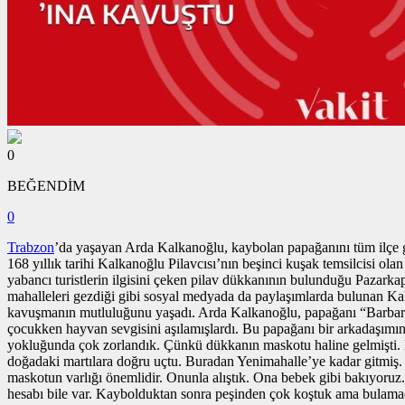
0
BEĞENDİM
0
Trabzon
’da yaşayan Arda Kalkanoğlu, kaybolan papağanını tüm ilçe ge
168 yıllık tarihi Kalkanoğlu Pilavcısı’nın beşinci kuşak temsilcisi o
yabancı turistlerin ilgisini çeken pilav dükkanının bulunduğu Pazarka
mahalleleri gezdiği gibi sosyal medyada da paylaşımlarda bulunan Ka
kavuşmanın mutluluğunu yaşadı. Arda Kalkanoğlu, papağanı “Barbaros”
çocukken hayvan sevgisini aşılamışlardı. Bu papağanı bir arkadaşımın 
yokluğunda çok zorlandık. Çünkü dükkanın maskotu haline gelmişti
doğadaki martılara doğru uçtu. Buradan Yenimahalle’ye kadar gitmiş. 
maskotun varlığı önemlidir. Onunla alıştık. Ona bebek gibi bakıyoruz
hesabı bile var. Kaybolduktan sonra peşinden çok koştuk ama bulamad