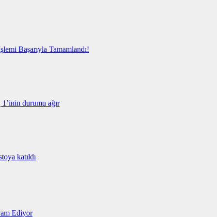
 İşlemi Başarıyla Tamamlandı!
, 1’inin durumu ağır
toya katıldı
vam Ediyor