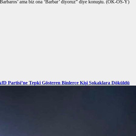
 ‘Barbaros’ ama biz ona ‘Barbar’ diyoruz” diye konuştu. (OK-ÖS-Y)
AfD Partisi’ne Tepki Gösteren Binlerce Kişi Sokaklara Döküldü