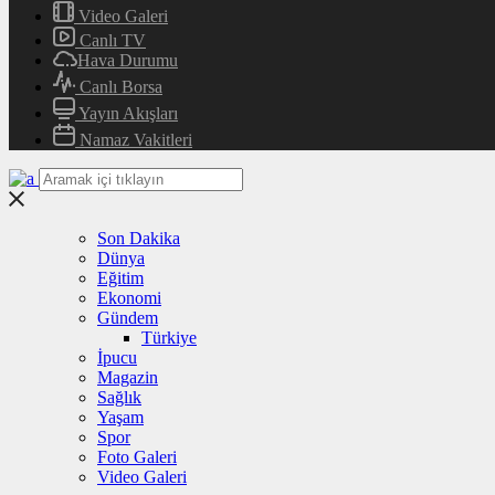
Video Galeri
Canlı TV
Hava Durumu
Canlı Borsa
Yayın Akışları
Namaz Vakitleri
Son Dakika
Dünya
Eğitim
Ekonomi
Gündem
Türkiye
İpucu
Magazin
Sağlık
Yaşam
Spor
Foto Galeri
Video Galeri