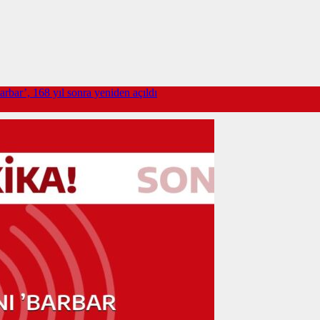
arbar’, 168 yıl sonra yeniden açıldı