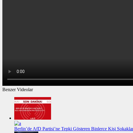
Benzer Videolar
Berlin’de AfD Partisi’ne Tepki Gösteren Binlerce Kişi Sokakl