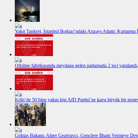
Yakıt Tankeri, İstanbul Boğazı’ndaki Arızayı Atlattı: Kurtarma
Ofisline fabrikasında meydana gelen patlamada 2 işçi yaralandı
Köln’de 50 bine yakın kişi AfD Partisi’ne karşı büyük bir protes
Göktaş Bakanı: Alper Gezeravcı, Gençlere İlham Vermeye De