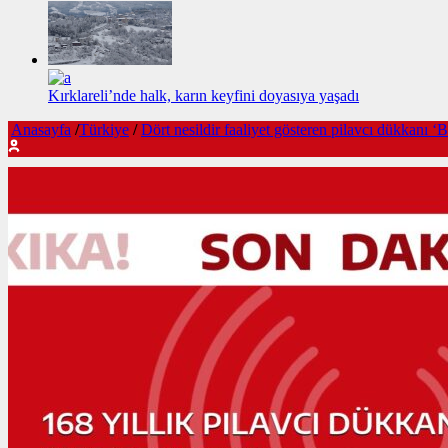
Kırklareli’nde halk, karın keyfini doyasıya yaşadı
Anasayfa
/
Türkiye
/
Dört nesildir faaliyet gösteren pilavcı dükkanı ‘B