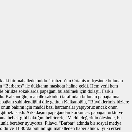
ktaki bir mahallede buldu. Trabzon’un Ortahisar ilçesinde bulunan
olan “Barbaros” ile dükkanın maskotu haline geldi. Hem yerli hem
 birlikte sokaklarda papağanı bulabilmek için dolaştı. Farklı
du. Kalkanoğlu, mahalle sakinleri tarafından bulunan papağanına
pağanı sahiplendiğini dile getiren Kalkanoğlu, “Büyüklerimiz bizlere
ki, onun bakımı için maddi bazı harcamalar yapıyoruz ancak onun
gitmek istedi. Arkadaşım papağandan korkunca, papağan ürktü ve
na bebek gibi baktığını belirterek, “Maddi değerinin ötesinde, bu
Onunla beraber uyuyoruz. Pilavcı “Barbar” adında bir sosyal medya
oldu ve 11.30’da bulunduğu mahalleden haber alındı. İyi ki erken