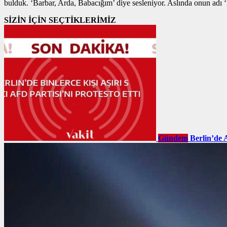
bulduk. ‘Barbar, Arda, Babacığım’ diye sesleniyor. Aslında onun adı
SİZİN İÇİN SEÇTİKLERİMİZ
Gündem
Berlin’de 