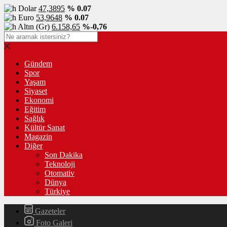
Dolar
47,3895
% 0.07
Euro
53,9648
% 0.07
Altın (Gr)
6.158,65
%-0,76
Gündem
Spor
Yaşam
Siyaset
Ekonomi
Eğitim
Sağlık
Kültür Sanat
Magazin
Diğer
Son Dakika
Teknoloji
Otomativ
Dünya
Türkiye
Gazeteler
Foto Galeri