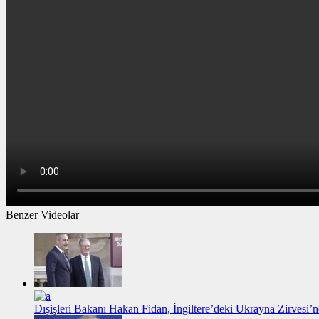
Benzer Videolar
Dışişleri Bakanı Hakan Fidan, İngiltere’deki Ukrayna Zirvesi’n