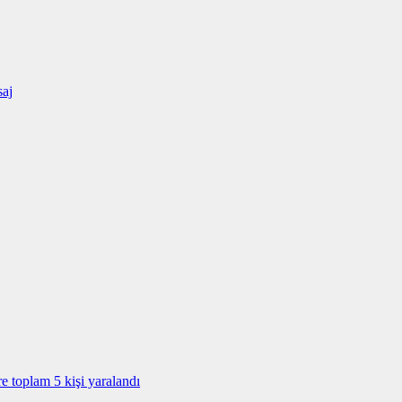
saj
e toplam 5 kişi yaralandı