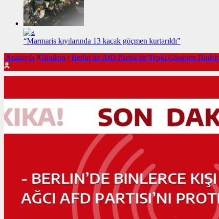
“Marmaris kıyılarında 13 kaçak göçmen kurtarıldı”
Anasayfa
/
Gündem
/
Berlin’de AfD Partisi’ne Tepki Gösteren Binle