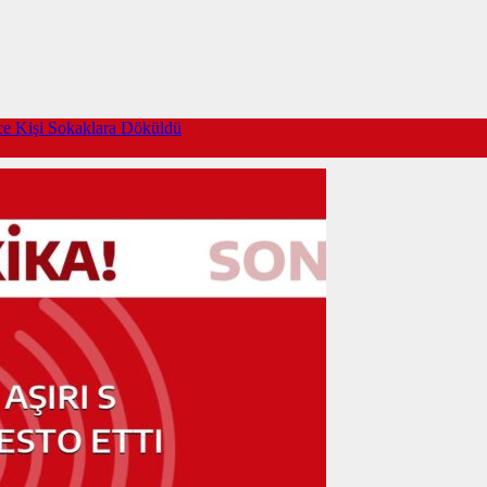
rce Kişi Sokaklara Döküldü