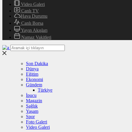
Video Galeri
Canlı TV
Hava Durumu
Canlı Borsa
Yayın Akışları
Namaz Vakitleri
Son Dakika
Dünya
Eğitim
Ekonomi
Gündem
Türkiye
İpucu
Magazin
Sağlık
Yaşam
Spor
Foto Galeri
Video Galeri