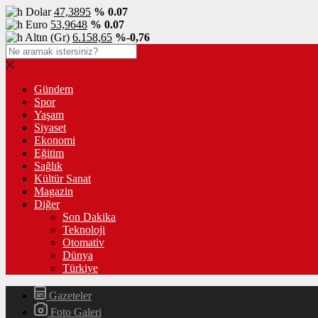
Dolar
47,3895
% 0.07
Euro
53,9648
% 0.07
Altın (Gr)
6.158,65
%-0,76
Gündem
Spor
Yaşam
Siyaset
Ekonomi
Eğitim
Sağlık
Kültür Sanat
Magazin
Diğer
Son Dakika
Teknoloji
Otomativ
Dünya
Türkiye
Gazeteler
Foto Galeri