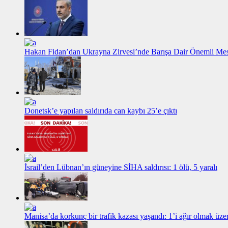
Hakan Fidan’dan Ukrayna Zirvesi’nde Barışa Dair Önemli Me
Donetsk’e yapılan saldırıda can kaybı 25’e çıktı
İsrail’den Lübnan’ın güneyine SİHA saldırısı: 1 ölü, 5 yaralı
Manisa’da korkunç bir trafik kazası yaşandı: 1’i ağır olmak üzer