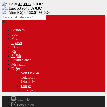
Dolar
47,3895
% 0.07
Euro
53,9648
% 0.07
Altın (Gr)
6.158,65
%-0,76
Gündem
Spor
Yaşam
Siyaset
Ekonomi
Eğitim
Sağlık
Kültür Sanat
Magazin
Diğer
Son Dakika
Teknoloji
Otomativ
Dünya
Türkiye
Gazeteler
Foto Galeri