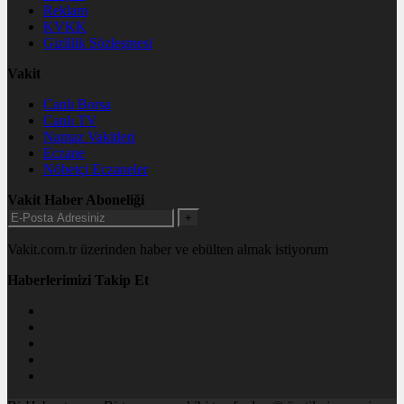
Reklam
KVKK
Gizlilik Sözleşmesi
Vakit
Canlı Borsa
Canlı TV
Namaz Vakitleri
Eczane
Nöbetçi Eczaneler
Vakit Haber Aboneliği
+
Vakit.com.tr üzerinden haber ve ebülten almak istiyorum
Haberlerimizi Takip Et