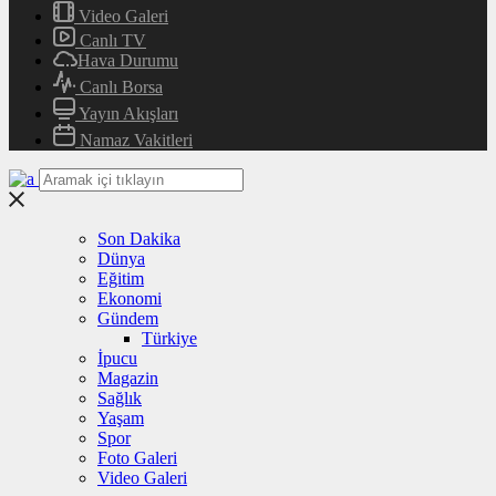
Video Galeri
Canlı TV
Hava Durumu
Canlı Borsa
Yayın Akışları
Namaz Vakitleri
Son Dakika
Dünya
Eğitim
Ekonomi
Gündem
Türkiye
İpucu
Magazin
Sağlık
Yaşam
Spor
Foto Galeri
Video Galeri