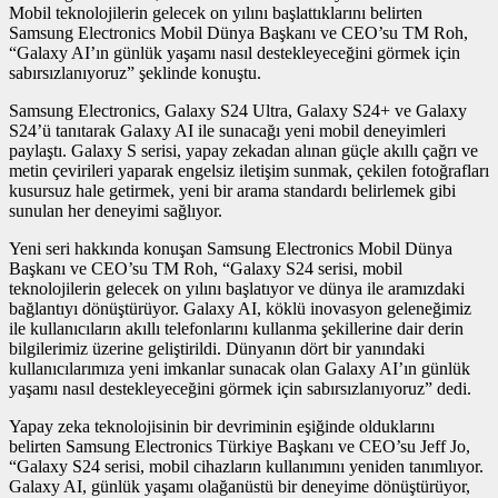
Mobil teknolojilerin gelecek on yılını başlattıklarını belirten
Samsung Electronics Mobil Dünya Başkanı ve CEO’su TM Roh,
“Galaxy AI’ın günlük yaşamı nasıl destekleyeceğini görmek için
sabırsızlanıyoruz” şeklinde konuştu.
Samsung Electronics, Galaxy S24 Ultra, Galaxy S24+ ve Galaxy
S24’ü tanıtarak Galaxy AI ile sunacağı yeni mobil deneyimleri
paylaştı. Galaxy S serisi, yapay zekadan alınan güçle akıllı çağrı ve
metin çevirileri yaparak engelsiz iletişim sunmak, çekilen fotoğrafları
kusursuz hale getirmek, yeni bir arama standardı belirlemek gibi
sunulan her deneyimi sağlıyor.
Yeni seri hakkında konuşan Samsung Electronics Mobil Dünya
Başkanı ve CEO’su TM Roh, “Galaxy S24 serisi, mobil
teknolojilerin gelecek on yılını başlatıyor ve dünya ile aramızdaki
bağlantıyı dönüştürüyor. Galaxy AI, köklü inovasyon geleneğimiz
ile kullanıcıların akıllı telefonlarını kullanma şekillerine dair derin
bilgilerimiz üzerine geliştirildi. Dünyanın dört bir yanındaki
kullanıcılarımıza yeni imkanlar sunacak olan Galaxy AI’ın günlük
yaşamı nasıl destekleyeceğini görmek için sabırsızlanıyoruz” dedi.
Yapay zeka teknolojisinin bir devriminin eşiğinde olduklarını
belirten Samsung Electronics Türkiye Başkanı ve CEO’su Jeff Jo,
“Galaxy S24 serisi, mobil cihazların kullanımını yeniden tanımlıyor.
Galaxy AI, günlük yaşamı olağanüstü bir deneyime dönüştürüyor,