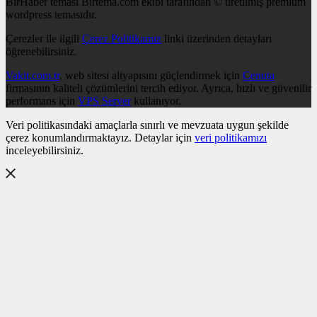
BirHaber teması Birtema.com ekibi tarafından © üretilmiş premium
wordpress temasıdır.
Çerezler ile ilgili
Çerez Politikamız
linki üzerinden detayları
öğrenebilirsiniz.
Vakit.com.tr
, web sitesi altyapısını güçlendirmek için
Cenuta
firmasının kaliteli çözümlerini tercih ediyor. Ayrıca, hızlı ve güvenilir
performans için
VPS Server
kullanıyor.
Veri politikasındaki amaçlarla sınırlı ve mevzuata uygun şekilde
çerez konumlandırmaktayız. Detaylar için
veri politikamızı
inceleyebilirsiniz.