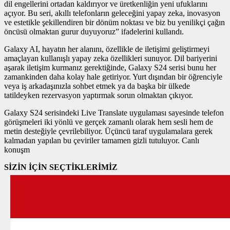
dil engellerini ortadan kaldırıyor ve üretkenliğin yeni ufuklarını
açıyor. Bu seri, akıllı telefonların geleceğini yapay zeka, inovasyon
ve estetikle şekillendiren bir dönüm noktası ve biz bu yenilikçi çağın
öncüsü olmaktan gurur duyuyoruz” ifadelerini kullandı.
Galaxy AI, hayatın her alanını, özellikle de iletişimi geliştirmeyi
amaçlayan kullanışlı yapay zeka özellikleri sunuyor. Dil bariyerini
aşarak iletişim kurmanız gerektiğinde, Galaxy S24 serisi bunu her
zamankinden daha kolay hale getiriyor. Yurt dışından bir öğrenciyle
veya iş arkadaşınızla sohbet etmek ya da başka bir ülkede
tatildeyken rezervasyon yaptırmak sorun olmaktan çıkıyor.
Galaxy S24 serisindeki Live Translate uygulaması sayesinde telefon
görüşmeleri iki yönlü ve gerçek zamanlı olarak hem sesli hem de
metin desteğiyle çevrilebiliyor. Üçüncü taraf uygulamalara gerek
kalmadan yapılan bu çeviriler tamamen gizli tutuluyor. Canlı
konuşm
SİZİN İÇİN SEÇTİKLERİMİZ