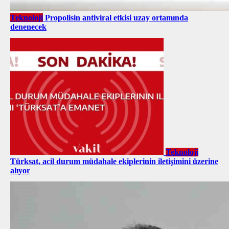
Teknoloji
Propolisin antiviral etkisi uzay ortamında
denenecek
Teknoloji
Türksat, acil durum müdahale ekiplerinin iletişimini üzerine
alıyor