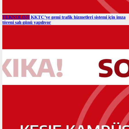
TEKNOLOJI
KKTC’ye gemi trafik hizmetleri sistemi için imza
töreni salı günü yapılıyor