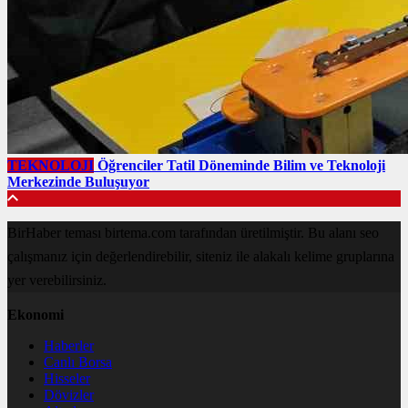
TEKNOLOJI
Öğrenciler Tatil Döneminde Bilim ve Teknoloji
Merkezinde Buluşuyor
BirHaber teması birtema.com tarafından üretilmiştir. Bu alanı seo
çalışmanız için değerlendirebilir, siteniz ile alakalı kelime gruplarına
yer verebilirsiniz.
Ekonomi
Haberler
Canlı Borsa
Hisseler
Dövizler