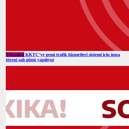
Teknoloji
KKTC’ye gemi trafik hizmetleri sistemi için imza
töreni salı günü yapılıyor