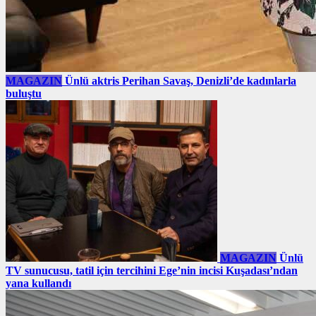
MAGAZIN
Ünlü aktris Perihan Savaş, Denizli’de kadınlarla
buluştu
MAGAZIN
Ünlü
TV sunucusu, tatil için tercihini Ege’nin incisi Kuşadası’ndan
yana kullandı