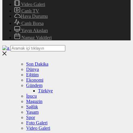
Video Galeri
Canlı TV
Hava Durumu
Canlı Borsa
Yayın Akışları
Namaz Vakitleri
Son Dakika
Dünya
Eğitim
Ekonomi
Gündem
Türkiye
İpucu
Magazin
Sağlık
Yaşam
Spor
Foto Galeri
Video Galeri