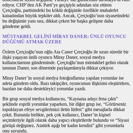
ediyor. CHP’den AK Parti’ye geçişiyle adından söz ettiren
Çerçioğlu, partisindeki bu köklü değişimle özellikle muhalefet
kanadından büyük tepkiler aldı. Ancak, Çerçioğlu’nun siyasetindeki
bu değişimin yanı sıra, dikkat çeken bir başka gelişme daha
gündeme geldi.
MÜSTAKBEL GELİNİ MİRAY DANER: ÜNLÜ OYUNCU
DÜĞÜMÜ ATMAK ÜZERE
Özlem Çerçioğlu’nun oğlu Ata Caner Çerçioğlu ile uzun süredir bir
ilişki yaşayan ünlü oyuncu Miray Daner, sosyal medya
kullanıcılarının gündeminde. Çerçioğlu’nun müstakbel gelini olarak
tanınan Daner, son dönemde paylaşımlarıyla dikkat çekiyor.
Miray Daner’in sosyal medya fotoğraflarına yapılan yorumlar ise
adeta gündem oldu. Bazı takipçiler, oyuncunun ilişkisini eleştirirken,
bazıları ise daha destekleyici yorumlar yazdı.
Bir grup sosyal medya kullanıcısı, “Kaynana adayı fena çıktı”
şeklinde esprili yorumlar yaparken, bir diğer grup ise, “Görürseniz
topuklayan efeye sevgilerimizi iletin lütfen” gibi mesajlarla dikkat
çekti. Bununla birlikte, pek çok kullanıcı, Daner’in kişisel
seçimleriyle ilgili olarak daha yapıcı eleştirilerde bulundu ve “Siyasi
görüşü değişmez. Atatürk aşığı bir kadın kendisi” gibi yorumlarla
onu savundu.