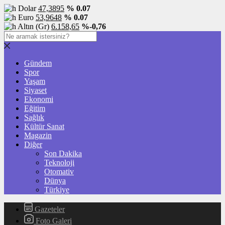
Dolar
47,3895
% 0.07
Euro
53,9648
% 0.07
Altın (Gr)
6.158,65
%-0,76
Gündem
Spor
Yaşam
Siyaset
Ekonomi
Eğitim
Sağlık
Kültür Sanat
Magazin
Diğer
Son Dakika
Teknoloji
Otomativ
Dünya
Türkiye
Gazeteler
Foto Galeri