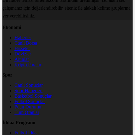
BirHaber teması birtema.com tarafından üretilmiştir. Bu alanı seo
çalışmanız için değerlendirebilir, siteniz ile alakalı kelime gruplarına
yer verebilirsiniz.
Ekonomi
Haberler
Canlı Borsa
Hisseler
Dövizler
Altınlar
Kripto Paralar
Spor
Canlı Sonuçlar
Spor Haberleri
Basketbol Sonuçlar
Futbol Sonuçlar
Puan Durumu
Tüm Oranlar
İddaa Programı
Futbol İddaa