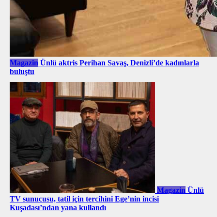
Magazin
Ünlü aktris Perihan Savaş, Denizli’de kadınlarla
buluştu
Magazin
Ünlü
TV sunucusu, tatil için tercihini Ege’nin incisi
Kuşadası’ndan yana kullandı