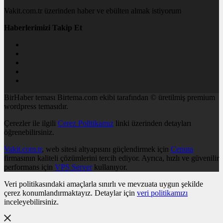
Vakit.com.tr üzerinden haber ve ebülten almak istiyorum
Haberlerimizi Takip Et
BirHaber teması Birtema.com ekibi tarafından © üretilmiş premium
wordpress temasıdır.
Çerezler ile ilgili
Çerez Politikamız
linki üzerinden detayları
öğrenebilirsiniz.
Vakit.com.tr
, web sitesi altyapısını güçlendirmek için
Cenuta
firmasının kaliteli çözümlerini tercih ediyor. Ayrıca, hızlı ve güvenilir
performans için
VPS Server
kullanıyor.
Veri politikasındaki amaçlarla sınırlı ve mevzuata uygun şekilde
çerez konumlandırmaktayız. Detaylar için
veri politikamızı
inceleyebilirsiniz.