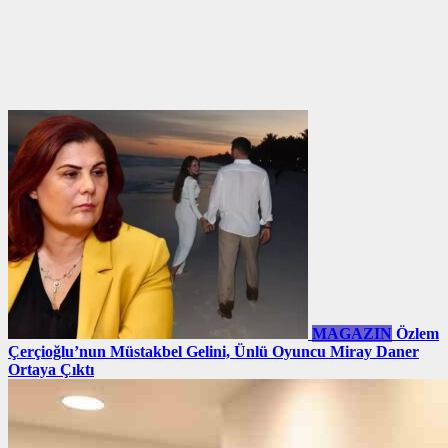
MAGAZIN
Özlem
Çerçioğlu’nun Müstakbel Gelini, Ünlü Oyuncu Miray Daner
Ortaya Çıktı