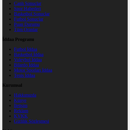
Canlı Sonuçlar
Spor Haberleri
Basketbol Sonuçlar
Futbol Sonuçlar
Puan Durumu
Tüm Oranlar
İddaa Programı
Futbol İddaa
Basketbol İddaa
Voleybol İddaa
Bilardo İddaa
Motor Sporları İddaa
Tenis İddaa
Kurumsal
Hakkımızda
Künye
İletişim
Reklam
KVKK
Gizlilik Sözleşmesi