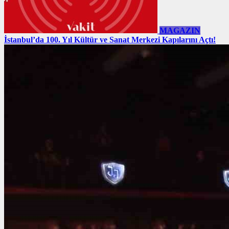
MAGAZIN
İstanbul’da 100. Yıl Kültür ve Sanat Merkezi Kapılarını Açtı!