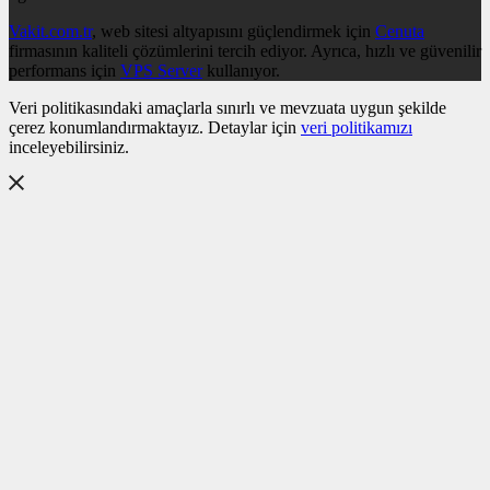
Vakit.com.tr
, web sitesi altyapısını güçlendirmek için
Cenuta
firmasının kaliteli çözümlerini tercih ediyor. Ayrıca, hızlı ve güvenilir
performans için
VPS Server
kullanıyor.
Veri politikasındaki amaçlarla sınırlı ve mevzuata uygun şekilde
çerez konumlandırmaktayız. Detaylar için
veri politikamızı
inceleyebilirsiniz.