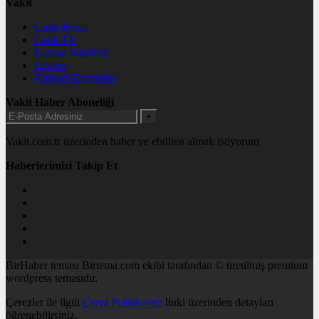
Vakit
Canlı Borsa
Canlı TV
Namaz Vakitleri
Eczane
Nöbetçi Eczaneler
Vakit Haber Aboneliği
+
Vakit.com.tr üzerinden haber ve ebülten almak istiyorum
Haberlerimizi Takip Et
BirHaber teması Birtema.com ekibi tarafından © üretilmiş premium
wordpress temasıdır.
Çerezler ile ilgili
Çerez Politikamız
linki üzerinden detayları
öğrenebilirsiniz.