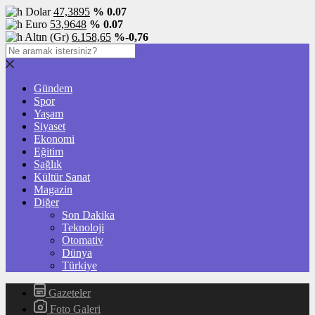
Dolar
47,3895
% 0.07
Euro
53,9648
% 0.07
Altın (Gr)
6.158,65
%-0,76
Gündem
Spor
Yaşam
Siyaset
Ekonomi
Eğitim
Sağlık
Kültür Sanat
Magazin
Diğer
Son Dakika
Teknoloji
Otomativ
Dünya
Türkiye
Gazeteler
Foto Galeri