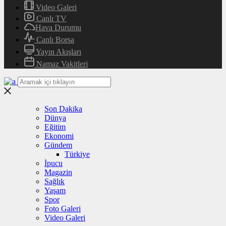
Video Galeri
Canlı TV
Hava Durumu
Canlı Borsa
Yayın Akışları
Namaz Vakitleri
Son Dakika
Dünya
Eğitim
Ekonomi
Gündem
Türkiye
İpucu
Magazin
Sağlık
Yaşam
Spor
Foto Galeri
Video Galeri