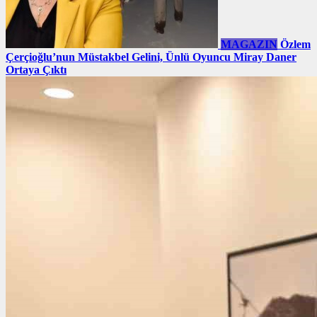
MAGAZIN
Özlem
Çerçioğlu’nun Müstakbel Gelini, Ünlü Oyuncu Miray Daner
Ortaya Çıktı