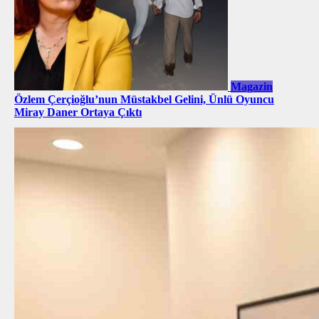
Magazin
Özlem Çerçioğlu’nun Müstakbel Gelini, Ünlü Oyuncu
Miray Daner Ortaya Çıktı