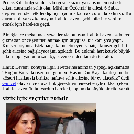
Pençe-Kilit bölgesinde üs bölgesine sızmaya çalışan teröristlerle
çıkan çatışmada şehit olan Müslüm Özdemir’in ailesi, 6 Şubat
depremlerinden etkilendiği için çadırda kalmak zorunda kalmıştı. Bu
duruma duyarsız kalmayan Haluk Levent, şehit ailesine yardım
etmek için harekete geçti.
Bir eğlence mekanında sevenleriyle buluşan Haluk Levent, sahneye
çıkmadan önce şehitleri anmak için duygusal bir konuşma yaptı.
Konser boyunca istek parça kabul etmeyen sanatçı, konser gelirini
şehit ailesine bağışlayacağını açıkladı. Bu anlamlı hareketiyle büyük
takdir toplayan ünlü sanatçı, sevenlerinden tam destek aldı.
Haluk Levent, konuyla ilgili Twitter hesabından yaptığı açıklamada,
“Bugün Bursa konserimin geliri ve Hasan Can Kaya kardeşimin bir
gösteri hasılatıyla birlikte haftaya şehit ailesine bir ev alacağız” dedi.
Güncel
olayları ve duyarlılık gerektiren hareketleriyle dikkat çeken
Haluk Levent’in bu yardım hareketi, toplumda büyük bir etki yarattı.
SİZİN İÇİN SEÇTİKLERİMİZ