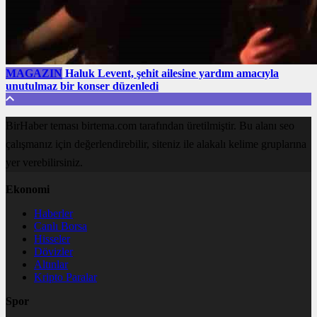
MAGAZIN
Haluk Levent, şehit ailesine yardım amacıyla
unutulmaz bir konser düzenledi
BirHaber teması birtema.com tarafından üretilmiştir. Bu alanı seo
çalışmanız için değerlendirebilir, siteniz ile alakalı kelime gruplarına
yer verebilirsiniz.
Ekonomi
Haberler
Canlı Borsa
Hisseler
Dövizler
Altınlar
Kripto Paralar
Spor