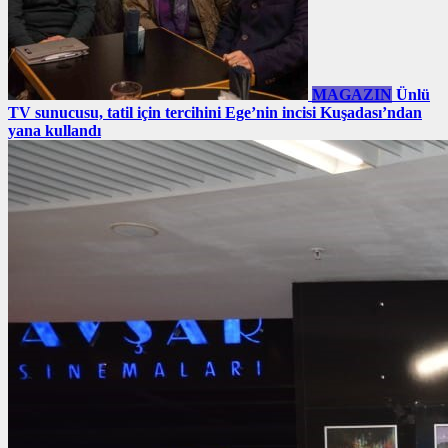
MAGAZIN
Ünlü
TV sunucusu, tatil için tercihini Ege’nin incisi Kuşadası’ndan
yana kullandı