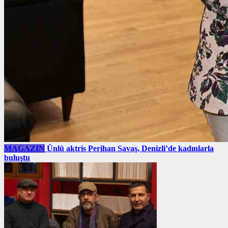
MAGAZIN
Ünlü aktris Perihan Savaş, Denizli’de kadınlarla
buluştu