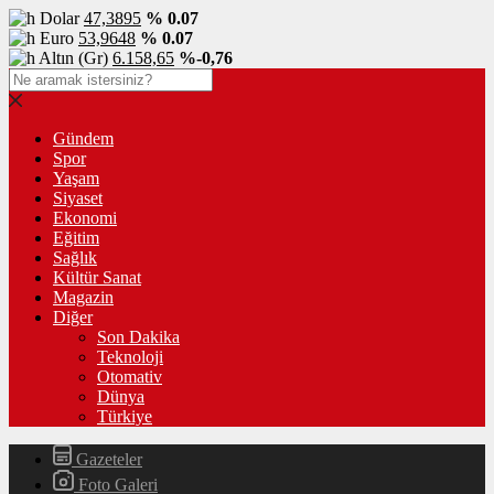
Dolar
47,3895
% 0.07
Euro
53,9648
% 0.07
Altın (Gr)
6.158,65
%-0,76
Gündem
Spor
Yaşam
Siyaset
Ekonomi
Eğitim
Sağlık
Kültür Sanat
Magazin
Diğer
Son Dakika
Teknoloji
Otomativ
Dünya
Türkiye
Gazeteler
Foto Galeri