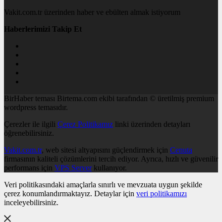
Vakit.com.tr üzerinden haber ve ebülten almak istiyorum
Haberlerimizi Takip Et
BirHaber teması Birtema.com ekibi tarafından © üretilmiş premium
wordpress temasıdır.
Çerezler ile ilgili
Çerez Politikamız
linki üzerinden detayları
öğrenebilirsiniz.
Vakit.com.tr
, web sitesi altyapısını güçlendirmek için
Cenuta
firmasının kaliteli çözümlerini tercih ediyor. Ayrıca, hızlı ve güvenilir
performans için
VPS Server
kullanıyor.
Veri politikasındaki amaçlarla sınırlı ve mevzuata uygun şekilde
çerez konumlandırmaktayız. Detaylar için
veri politikamızı
inceleyebilirsiniz.