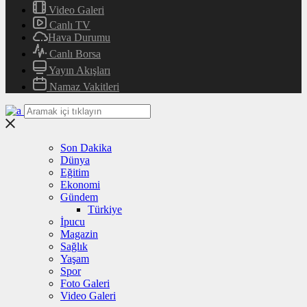
Video Galeri
Canlı TV
Hava Durumu
Canlı Borsa
Yayın Akışları
Namaz Vakitleri
Son Dakika
Dünya
Eğitim
Ekonomi
Gündem
Türkiye
İpucu
Magazin
Sağlık
Yaşam
Spor
Foto Galeri
Video Galeri