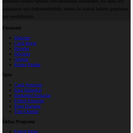
BirHaber teması birtema.com tarafından üretilmiştir. Bu alanı seo
çalışmanız için değerlendirebilir, siteniz ile alakalı kelime gruplarına
yer verebilirsiniz.
Ekonomi
Haberler
Canlı Borsa
Hisseler
Dövizler
Altınlar
Kripto Paralar
Spor
Canlı Sonuçlar
Spor Haberleri
Basketbol Sonuçlar
Futbol Sonuçlar
Puan Durumu
Tüm Oranlar
İddaa Programı
Futbol İddaa