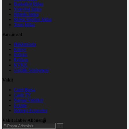
Basketbol İddaa
Voleybol İddaa
Bilardo İddaa
Motor Sporları İddaa
Tenis İddaa
Kurumsal
Hakkımızda
Künye
İletişim
Reklam
KVKK
Gizlilik Sözleşmesi
Vakit
Canlı Borsa
Canlı TV
Namaz Vakitleri
Eczane
Nöbetçi Eczaneler
Vakit Haber Aboneliği
+