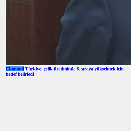
Ekonomi
Türkiye, çelik üretiminde 6. sıraya yükselmek için
hedef belirledi