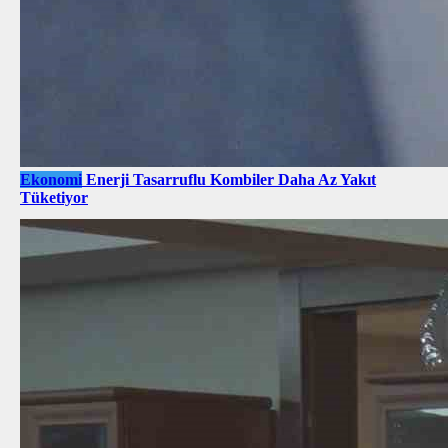
Ekonomi
Enerji Tasarruflu Kombiler Daha Az Yakıt
Tüketiyor