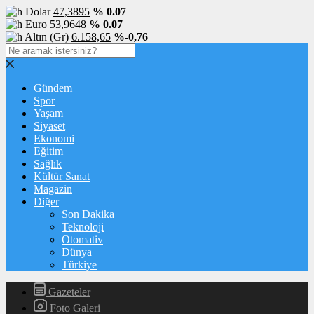
Dolar
47,3895
% 0.07
Euro
53,9648
% 0.07
Altın (Gr)
6.158,65
%-0,76
Gündem
Spor
Yaşam
Siyaset
Ekonomi
Eğitim
Sağlık
Kültür Sanat
Magazin
Diğer
Son Dakika
Teknoloji
Otomativ
Dünya
Türkiye
Gazeteler
Foto Galeri