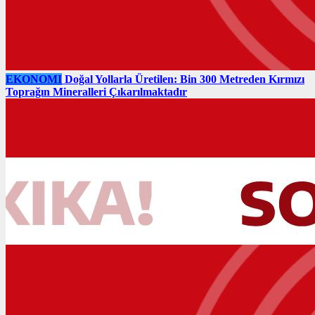
EKONOMI
Doğal Yollarla Üretilen: Bin 300 Metreden Kırmızı
Toprağın Mineralleri Çıkarılmaktadır