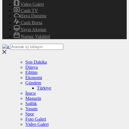
Video Galeri
Canlı TV
Hava Durumu
Canlı Borsa
Yayın Akışları
Namaz Vakitleri
Son Dakika
Dünya
Eğitim
Ekonomi
Gündem
Türkiye
İpucu
Magazin
Sağlık
Yaşam
Spor
Foto Galeri
Video Galeri