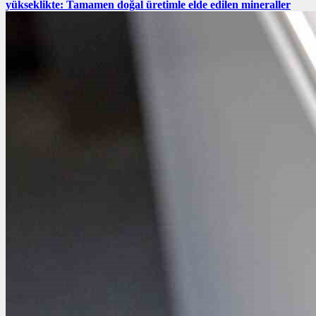
yükseklikte: Tamamen doğal üretimle elde edilen mineraller