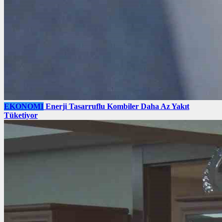
EKONOMI
Enerji Tasarruflu Kombiler Daha Az Yakıt
Tüketiyor