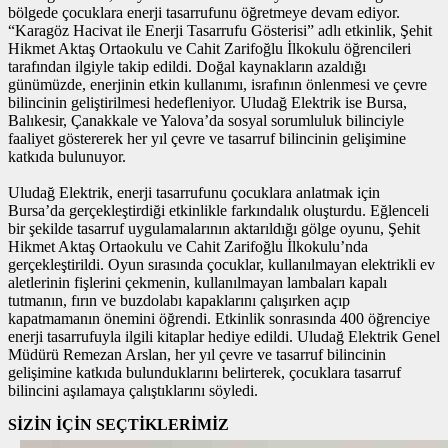
bölgede çocuklara enerji tasarrufunu öğretmeye devam ediyor.
“Karagöz Hacivat ile Enerji Tasarrufu Gösterisi” adlı etkinlik, Şehit
Hikmet Aktaş Ortaokulu ve Cahit Zarifoğlu İlkokulu öğrencileri
tarafından ilgiyle takip edildi. Doğal kaynakların azaldığı
günümüzde, enerjinin etkin kullanımı, israfının önlenmesi ve çevre
bilincinin geliştirilmesi hedefleniyor. Uludağ Elektrik ise Bursa,
Balıkesir, Çanakkale ve Yalova’da sosyal sorumluluk bilinciyle
faaliyet göstererek her yıl çevre ve tasarruf bilincinin gelişimine
katkıda bulunuyor.
Uludağ Elektrik, enerji tasarrufunu çocuklara anlatmak için
Bursa’da gerçekleştirdiği etkinlikle farkındalık oluşturdu. Eğlenceli
bir şekilde tasarruf uygulamalarının aktarıldığı gölge oyunu, Şehit
Hikmet Aktaş Ortaokulu ve Cahit Zarifoğlu İlkokulu’nda
gerçekleştirildi. Oyun sırasında çocuklar, kullanılmayan elektrikli ev
aletlerinin fişlerini çekmenin, kullanılmayan lambaları kapalı
tutmanın, fırın ve buzdolabı kapaklarını çalışırken açıp
kapatmamanın önemini öğrendi. Etkinlik sonrasında 400 öğrenciye
enerji tasarrufuyla ilgili kitaplar hediye edildi. Uludağ Elektrik Genel
Müdürü Remezan Arslan, her yıl çevre ve tasarruf bilincinin
gelişimine katkıda bulunduklarını belirterek, çocuklara tasarruf
bilincini aşılamaya çalıştıklarını söyledi.
SİZİN İÇİN SEÇTİKLERİMİZ