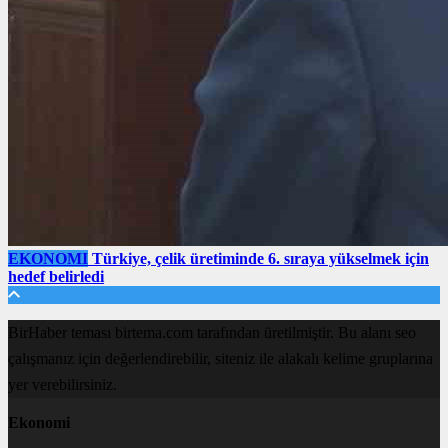
EKONOMI
Türkiye, çelik üretiminde 6. sıraya yükselmek için
hedef belirledi
BirHaber teması birtema.com tarafından üretilmiştir. Bu alanı seo
çalışmanız için değerlendirebilir, siteniz ile alakalı kelime gruplarına
yer verebilirsiniz.
Ekonomi