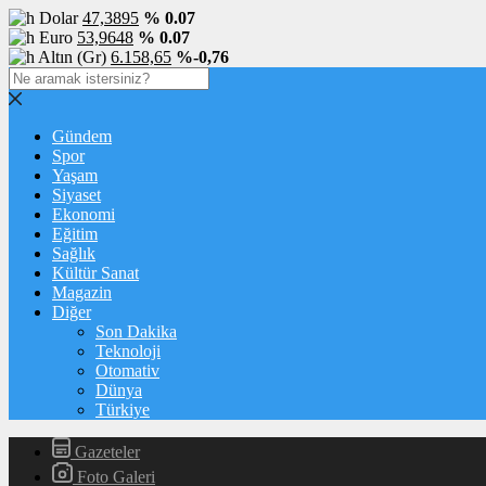
Dolar
47,3895
% 0.07
Euro
53,9648
% 0.07
Altın (Gr)
6.158,65
%-0,76
Gündem
Spor
Yaşam
Siyaset
Ekonomi
Eğitim
Sağlık
Kültür Sanat
Magazin
Diğer
Son Dakika
Teknoloji
Otomativ
Dünya
Türkiye
Gazeteler
Foto Galeri