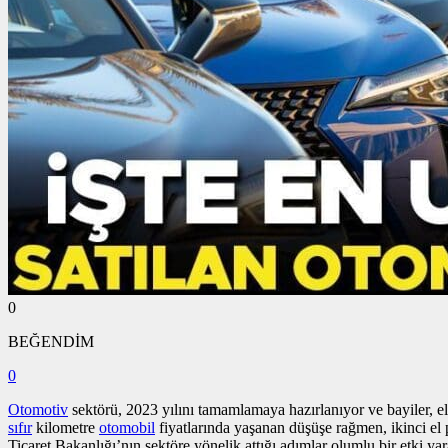
0
BEĞENDİM
0
Otomotiv
sektörü, 2023 yılını tamamlamaya hazırlanıyor ve bayiler, e
sıfır
kilometre
otomobil
fiyatlarında yaşanan düşüşe rağmen, ikinci el
Ticaret Bakanlığı’nın sektöre yönelik attığı adımlar olumlu bir etki yar