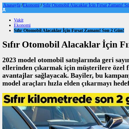
Anasayfa
/
Ekonomi
/
Sıfır Otomobil Alacaklar İçin Fırsat Zamanı! S
Vakit
Ekonomi
Sıfır Otomobil Alacaklar İçin Fırsat Zamanı! Son 2 Gün!
Sıfır Otomobil Alacaklar İçin F
2023 model otomobil satışlarında geri sayı
ellerinden çıkarmak için müşterilere özel f
avantajlar sağlayacak. Bayiler, bu kampany
model araçları hızla elden çıkarmayı hedef