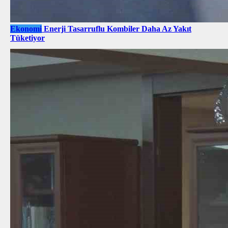
Ekonomi
Enerji Tasarruflu Kombiler Daha Az Yakıt
Tüketiyor