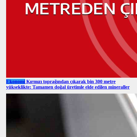
Ekonomi
Kırmızı toprağından çıkarak bin 300 metre
yükseklikte: Tamamen doğal üretimle elde edilen mineraller