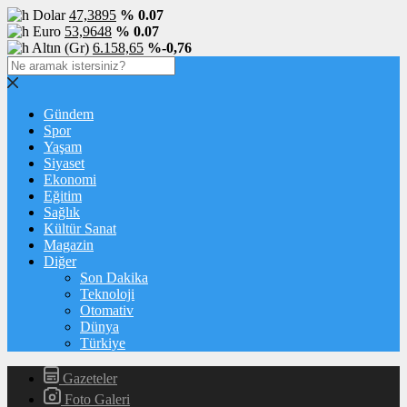
Dolar
47,3895
% 0.07
Euro
53,9648
% 0.07
Altın (Gr)
6.158,65
%-0,76
Gündem
Spor
Yaşam
Siyaset
Ekonomi
Eğitim
Sağlık
Kültür Sanat
Magazin
Diğer
Son Dakika
Teknoloji
Otomativ
Dünya
Türkiye
Gazeteler
Foto Galeri