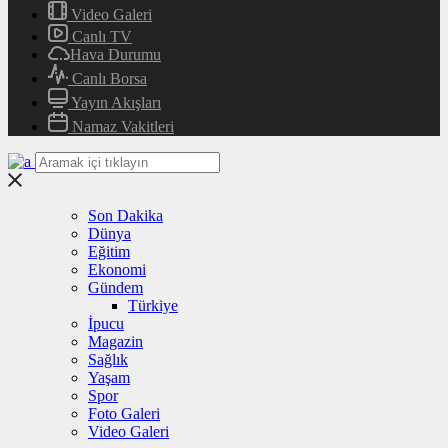
Video Galeri
Canlı TV
Hava Durumu
Canlı Borsa
Yayın Akışları
Namaz Vakitleri
Son Dakika
Dünya
Eğitim
Ekonomi
Gündem
Türkiye
İpucu
Magazin
Sağlık
Yaşam
Spor
Foto Galeri
Video Galeri