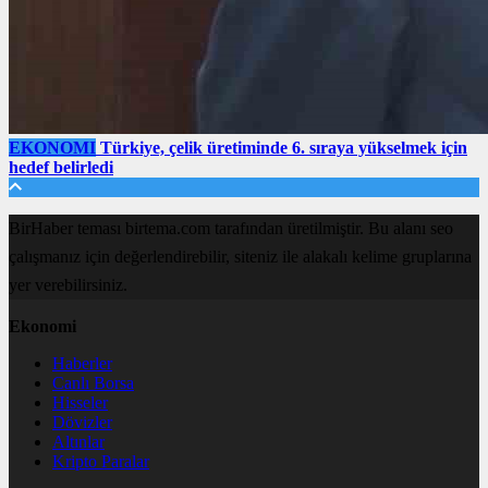
EKONOMI
Türkiye, çelik üretiminde 6. sıraya yükselmek için
hedef belirledi
BirHaber teması birtema.com tarafından üretilmiştir. Bu alanı seo
çalışmanız için değerlendirebilir, siteniz ile alakalı kelime gruplarına
yer verebilirsiniz.
Ekonomi
Haberler
Canlı Borsa
Hisseler
Dövizler
Altınlar
Kripto Paralar