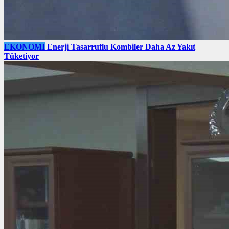
EKONOMI
Enerji Tasarruflu Kombiler Daha Az Yakıt
Tüketiyor