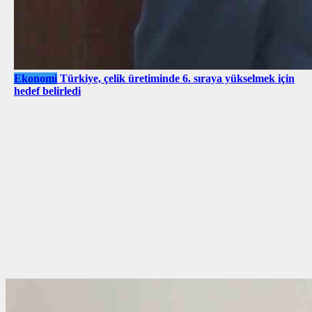
Ekonomi
Türkiye, çelik üretiminde 6. sıraya yükselmek için
hedef belirledi