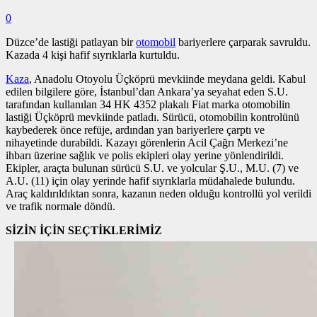
0
Düzce’de lastiği patlayan bir
otomobil
bariyerlere çarparak savruldu.
Kazada 4 kişi hafif sıyrıklarla kurtuldu.
Kaza
, Anadolu Otoyolu Üçköprü mevkiinde meydana geldi. Kabul
edilen bilgilere göre, İstanbul’dan Ankara’ya seyahat eden S.U.
tarafından kullanılan 34 HK 4352 plakalı Fiat marka otomobilin
lastiği Üçköprü mevkiinde patladı. Sürücü, otomobilin kontrolünü
kaybederek önce refüje, ardından yan bariyerlere çarptı ve
nihayetinde durabildi. Kazayı görenlerin Acil Çağrı Merkezi’ne
ihbarı üzerine sağlık ve polis ekipleri olay yerine yönlendirildi.
Ekipler, araçta bulunan sürücü S.U. ve yolcular Ş.U., M.U. (7) ve
A.U. (11) için olay yerinde hafif sıyrıklarla müdahalede bulundu.
Araç kaldırıldıktan sonra, kazanın neden olduğu kontrollü yol verildi
ve trafik normale döndü.
SİZİN İÇİN SEÇTİKLERİMİZ