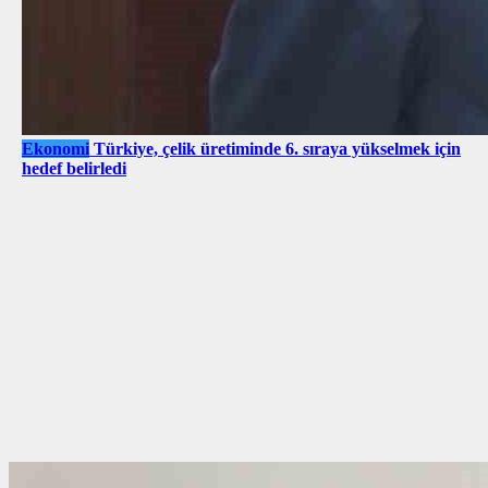
Ekonomi
Türkiye, çelik üretiminde 6. sıraya yükselmek için
hedef belirledi