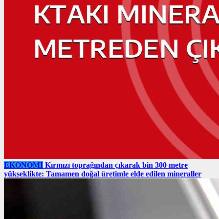
EKONOMI
Kırmızı toprağından çıkarak bin 300 metre
yükseklikte: Tamamen doğal üretimle elde edilen mineraller