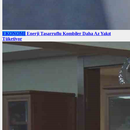
EKONOMI
Enerji Tasarruflu Kombiler Daha Az Yakıt
Tüketiyor