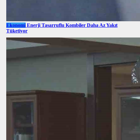
Ekonomi
Enerji Tasarruflu Kombiler Daha Az Yakıt
Tüketiyor