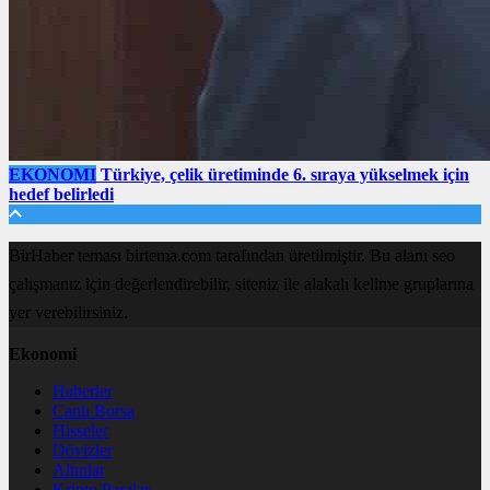
EKONOMI
Türkiye, çelik üretiminde 6. sıraya yükselmek için
hedef belirledi
BirHaber teması birtema.com tarafından üretilmiştir. Bu alanı seo
çalışmanız için değerlendirebilir, siteniz ile alakalı kelime gruplarına
yer verebilirsiniz.
Ekonomi
Haberler
Canlı Borsa
Hisseler
Dövizler
Altınlar
Kripto Paralar