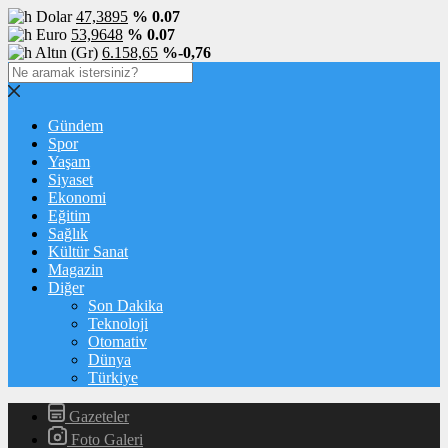
Dolar
47,3895
% 0.07
Euro
53,9648
% 0.07
Altın (Gr)
6.158,65
%-0,76
Gündem
Spor
Yaşam
Siyaset
Ekonomi
Eğitim
Sağlık
Kültür Sanat
Magazin
Diğer
Son Dakika
Teknoloji
Otomativ
Dünya
Türkiye
Gazeteler
Foto Galeri