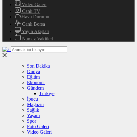
Video Galeri
Canlı TV
Hava Durumu
Canlı Borsa
Yayın Akışları
Namaz Vakitleri
Son Dakika
Dünya
Eğitim
Ekonomi
Gündem
Türkiye
İpucu
Magazin
Sağlık
Yaşam
Spor
Foto Galeri
Video Galeri