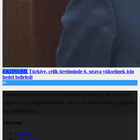
EKONOMI
Türkiye, çelik üretiminde 6. sıraya yükselmek için
hedef belirledi
BirHaber teması birtema.com tarafından üretilmiştir. Bu alanı seo
çalışmanız için değerlendirebilir, siteniz ile alakalı kelime gruplarına
yer verebilirsiniz.
Ekonomi
Haberler
Canlı Borsa