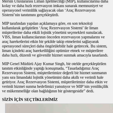
Mersin Uluslararası Liman İşletmeciliği (MIP), kullanıcılarına daha
kolay ve daha hızlı rezervasyon imkanı sunarak memnuniyet ve
operasyonel verimlilik sağlayacak olan ‘Araç Rezervasyon
Sistemi’nin tanıtımını gerçekleştirdi.
MIP tarafından yapılan açıklamaya göre, en son teknoloji
kullanılarak geliştirilen ‘Araç Rezervasyon Sistemi’ ile liman
müşterilerine daha etkili lojistik yönetimi seçenekleri sunulacak.
VBS, liman kullanıcılarının önceden rezervasyon yapmalarını ve
araç hareketlerini etkin bir şekilde takip etmelerini sağlayarak
operasyonel süreçleri daha öngörülebilir hale getirecek. Bu sistem,
liman içindeki araç hareketliliğini optimize etmek ve müşterilere
daha hızlı, düzenli ve güvenilir hizmet sunmak amacıyla tasarlandı.
MIP Genel Müdürü Ajay Kumar Singh, bir otelde gerçekleştirilen
tanıtım etkinliğinde yaptığı konuşmada, “Tasarladığımız Araç
Rezervasyon Sistemi, müşterilerimize değerli bir hizmet sunmanın
yanı sıra limandaki lojistik yönetimini daha akıllı ve verimli hale
getiriyor. Araç Rezervasyon Sistemi, müşterilerimize daha etkin ve
verimli hizmet sunma hedefimizi yansıtıyor ve MIP’nin yenilikçilik
ve mükemmelliğe olan bağlılığının bir göstergesidir” dedi.
SİZİN İÇİN SEÇTİKLERİMİZ