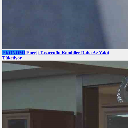
EKONOMI
Enerji Tasarruflu Kombiler Daha Az Yakıt
Tüketiyor