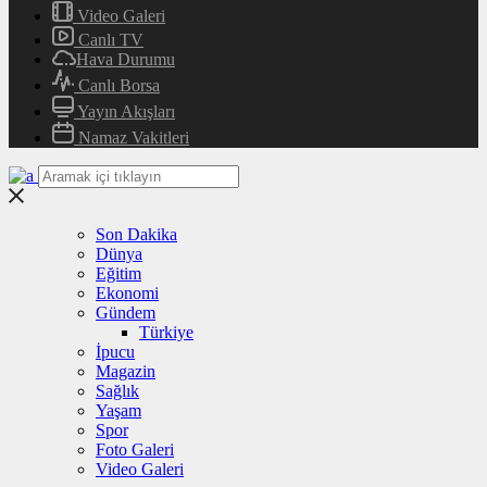
Video Galeri
Canlı TV
Hava Durumu
Canlı Borsa
Yayın Akışları
Namaz Vakitleri
Son Dakika
Dünya
Eğitim
Ekonomi
Gündem
Türkiye
İpucu
Magazin
Sağlık
Yaşam
Spor
Foto Galeri
Video Galeri