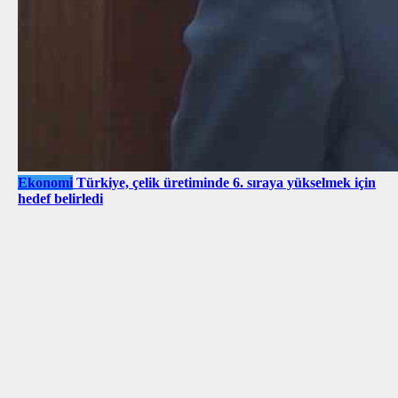
Ekonomi
Türkiye, çelik üretiminde 6. sıraya yükselmek için
hedef belirledi