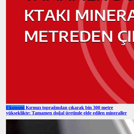
Ekonomi
Kırmızı toprağından çıkarak bin 300 metre
yükseklikte: Tamamen doğal üretimle elde edilen mineraller