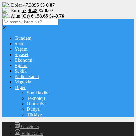
Dolar
47,3895
% 0.07
Euro
53,9648
% 0.07
Altın (Gr)
6.158,65
%-0,76
Gündem
Spor
Yaşam
Siyaset
Ekonomi
Eğitim
Sağlık
Kültür Sanat
Magazin
Diğer
Son Dakika
Teknoloji
Otomativ
Dünya
Türkiye
Gazeteler
Foto Galeri