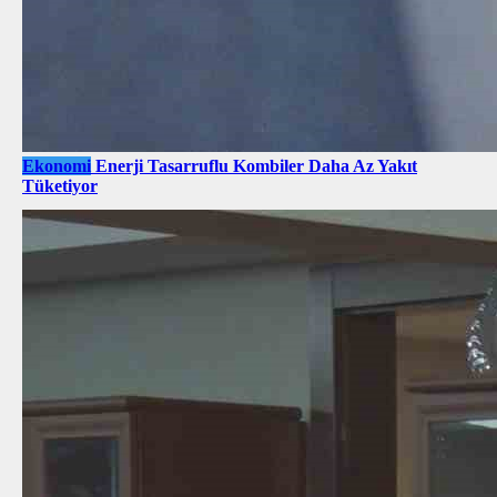
Ekonomi
Enerji Tasarruflu Kombiler Daha Az Yakıt
Tüketiyor