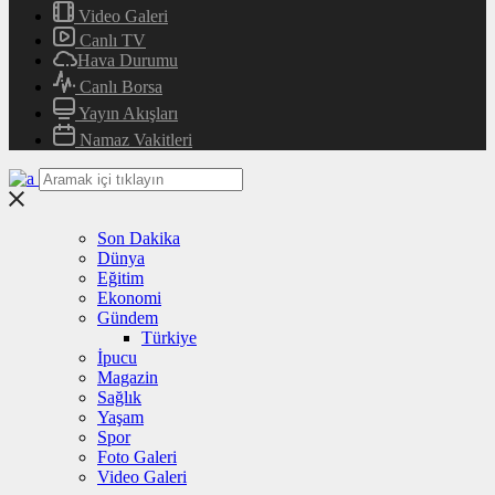
Video Galeri
Canlı TV
Hava Durumu
Canlı Borsa
Yayın Akışları
Namaz Vakitleri
Son Dakika
Dünya
Eğitim
Ekonomi
Gündem
Türkiye
İpucu
Magazin
Sağlık
Yaşam
Spor
Foto Galeri
Video Galeri