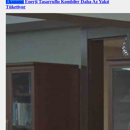
Ekonomi
Enerji Tasarruflu Kombiler Daha Az Yakıt
Tüketiyor