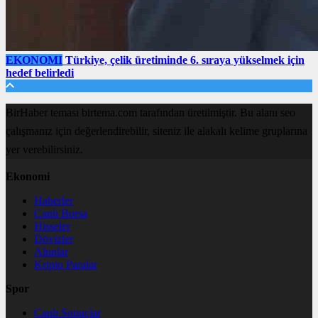
EKONOMI
Türkiye, çelik üretiminde 6. sıraya yükselmek için
hedef belirledi
BirHaber teması birtema.com tarafından üretilmiştir. Bu alanı seo
çalışmanız için değerlendirebilir, siteniz ile alakalı kelime gruplarına
yer verebilirsiniz.
Ekonomi
Haberler
Canlı Borsa
Hisseler
Dövizler
Altınlar
Kripto Paralar
Spor
Canlı Sonuçlar