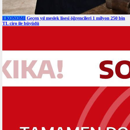
EKONOMI
Geçen yıl meslek lisesi öğrencileri 1 milyon 250 bin
TL ciro ile büyüdü