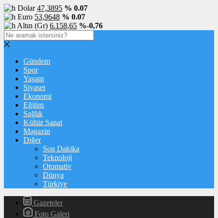
Dolar
47,3895
% 0.07
Euro
53,9648
% 0.07
Altın (Gr)
6.158,65
%-0,76
Gündem
Spor
Yaşam
Siyaset
Ekonomi
Eğitim
Sağlık
Kültür Sanat
Magazin
Diğer
Son Dakika
Teknoloji
Otomativ
Dünya
Türkiye
Gazeteler
Foto Galeri