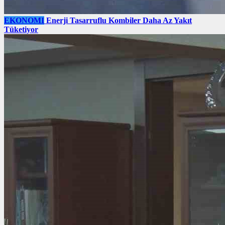
EKONOMI
Enerji Tasarruflu Kombiler Daha Az Yakıt
Tüketiyor