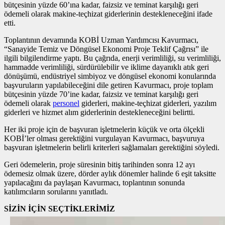
bütçesinin yüzde 60’ına kadar, faizsiz ve teminat karşılığı geri
ödemeli olarak makine-teçhizat giderlerinin destekleneceğini ifade
etti.
Toplantının devamında KOBİ Uzman Yardımcısı Kavurmacı,
“Sanayide Temiz ve Döngüsel Ekonomi Proje Teklif Çağrısı” ile
ilgili bilgilendirme yaptı. Bu çağrıda, enerji verimliliği, su verimliliği,
hammadde verimliliği, sürdürülebilir ve iklime dayanıklı atık geri
dönüşümü, endüstriyel simbiyoz ve döngüsel ekonomi konularında
başvuruların yapılabileceğini dile getiren Kavurmacı, proje toplam
bütçesinin yüzde 70’ine kadar, faizsiz ve teminat karşılığı geri
ödemeli olarak
personel
giderleri, makine-teçhizat giderleri, yazılım
giderleri ve hizmet alım giderlerinin destekleneceğini belirtti.
Her iki proje için de başvuran işletmelerin küçük ve orta ölçekli
KOBİ’ler olması gerektiğini vurgulayan Kavurmacı, başvuruya
başvuran işletmelerin belirli kriterleri sağlamaları gerektiğini söyledi.
Geri ödemelerin, proje süresinin bitiş tarihinden sonra 12 ayı
ödemesiz olmak üzere, dörder aylık dönemler halinde 6 eşit taksitte
yapılacağını da paylaşan Kavurmacı, toplantının sonunda
katılımcıların sorularını yanıtladı.
SİZİN İÇİN SEÇTİKLERİMİZ