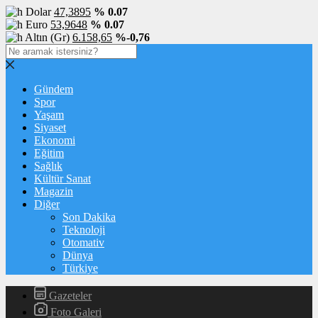
Dolar
47,3895
% 0.07
Euro
53,9648
% 0.07
Altın (Gr)
6.158,65
%-0,76
Gündem
Spor
Yaşam
Siyaset
Ekonomi
Eğitim
Sağlık
Kültür Sanat
Magazin
Diğer
Son Dakika
Teknoloji
Otomativ
Dünya
Türkiye
Gazeteler
Foto Galeri