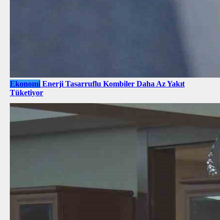
Ekonomi
Enerji Tasarruflu Kombiler Daha Az Yakıt
Tüketiyor