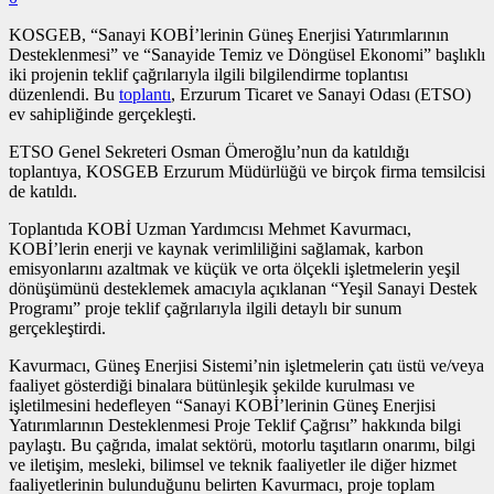
KOSGEB, “Sanayi KOBİ’lerinin Güneş Enerjisi Yatırımlarının
Desteklenmesi” ve “Sanayide Temiz ve Döngüsel Ekonomi” başlıklı
iki projenin teklif çağrılarıyla ilgili bilgilendirme toplantısı
düzenlendi. Bu
toplantı
, Erzurum Ticaret ve Sanayi Odası (ETSO)
ev sahipliğinde gerçekleşti.
ETSO Genel Sekreteri Osman Ömeroğlu’nun da katıldığı
toplantıya, KOSGEB Erzurum Müdürlüğü ve birçok firma temsilcisi
de katıldı.
Toplantıda KOBİ Uzman Yardımcısı Mehmet Kavurmacı,
KOBİ’lerin enerji ve kaynak verimliliğini sağlamak, karbon
emisyonlarını azaltmak ve küçük ve orta ölçekli işletmelerin yeşil
dönüşümünü desteklemek amacıyla açıklanan “Yeşil Sanayi Destek
Programı” proje teklif çağrılarıyla ilgili detaylı bir sunum
gerçekleştirdi.
Kavurmacı, Güneş Enerjisi Sistemi’nin işletmelerin çatı üstü ve/veya
faaliyet gösterdiği binalara bütünleşik şekilde kurulması ve
işletilmesini hedefleyen “Sanayi KOBİ’lerinin Güneş Enerjisi
Yatırımlarının Desteklenmesi Proje Teklif Çağrısı” hakkında bilgi
paylaştı. Bu çağrıda, imalat sektörü, motorlu taşıtların onarımı, bilgi
ve iletişim, mesleki, bilimsel ve teknik faaliyetler ile diğer hizmet
faaliyetlerinin bulunduğunu belirten Kavurmacı, proje toplam