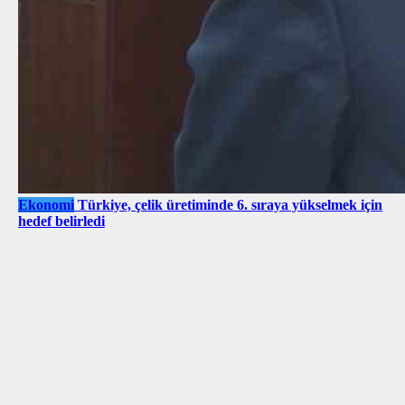
Ekonomi
Türkiye, çelik üretiminde 6. sıraya yükselmek için
hedef belirledi