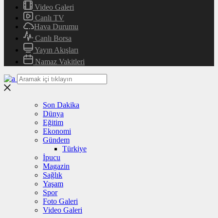
Video Galeri
Canlı TV
Hava Durumu
Canlı Borsa
Yayın Akışları
Namaz Vakitleri
Son Dakika
Dünya
Eğitim
Ekonomi
Gündem
Türkiye
İpucu
Magazin
Sağlık
Yaşam
Spor
Foto Galeri
Video Galeri