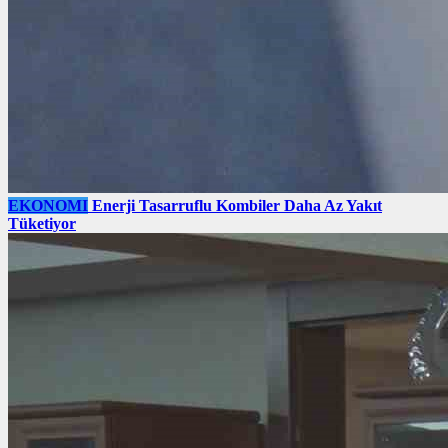
EKONOMI
Enerji Tasarruflu Kombiler Daha Az Yakıt
Tüketiyor