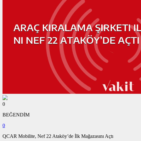
0
BEĞENDİM
0
QCAR Mobilite, Nef 22 Ataköy’de İlk Mağazasını Açtı