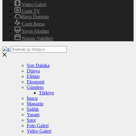
Video Galeri
Canlı TV
Hava Durumu
Canlı Borsa
Yayın Akışları
Namaz Vakitleri
Son Dakika
Dünya
Eğitim
Ekonomi
Gündem
Türkiye
İpucu
Magazin
Sağlık
Yaşam
Spor
Foto Galeri
Video Galeri