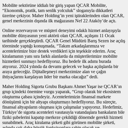
Mobilite sektörüne iddialı bir giriş yapan QCAR Mobilite,
“Ekonomik, pratik, tam senlik yolculuk” sloganıyla dikkatleri
üzerine çekiyor. Maher Holding’in yeni iştiraklerinden olan QCAR,
genel merkezinin dışında ilk mağazasını Nef 22 Ataköy’de açtı.
Online rezervasyon ve müşteri deneyimi odaklı hizmet anlayışıyla
mobilite dünyasının yeni aktörü olan QCAR, açılışını 11 Ocak
tarihinde gerçekleştirdi. QCAR Genel Müdürü Barış Sezen ise açılış
töreninde yaptığı konuşmada, “Takım arkadaşlarımıza ve
acentelerimize bize destek verdikleri için teşekkür ederim. Araç
kiralamanın yanı sıra farklı alanlarda da müşterilerimize mobilite
hizmetleri sunmayı hedefliyoruz. Bu hedefe ilk adımı burada
atıyoruz. 2024 yılında da devamı gelecek ve başka açılışlarda bir
araya geleceğiz. Dijitalleşmeyi merkezimize alan ve çağın
ihtiyaçlarını karşılayan lider bir marka olacağız” dedi.
Maher Holding Sigorta Grubu Başkanı Ahmet Yaşar ise QCAR’ın
grup içindeki önemine vurgu yaparak, “Grup olarak bir ekosistem
oluşturma çabası içindeyiz. Acentelerimizin finansal markete
dönüşümü için bir altyapı oluşturmayı hedefliyoruz. Bu süreçte,
finansal altyapıların oluşması için çalışmalar yapıyoruz. Hedefimiz,
Türkiye’de sigorta acenteleri vasıtasıyla vatandaşlara bankaların bile
fiziki şubelerini kapatıp merkeze çekildiği dönemde gerekli hizmeti
sunabilmek. Araç kiralama şirketi gibi görünen mobilite şirketi,
aslında çok daha büyük fonksiyonlara sahip olacak ve