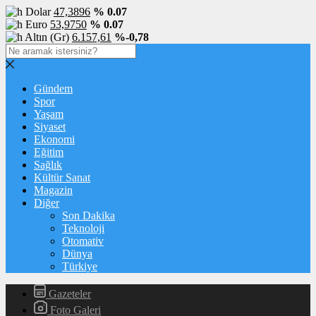
Dolar
47,3896
% 0.07
Euro
53,9750
% 0.07
Altın (Gr)
6.157,61
%-0,78
Gündem
Spor
Yaşam
Siyaset
Ekonomi
Eğitim
Sağlık
Kültür Sanat
Magazin
Diğer
Son Dakika
Teknoloji
Otomativ
Dünya
Türkiye
Gazeteler
Foto Galeri