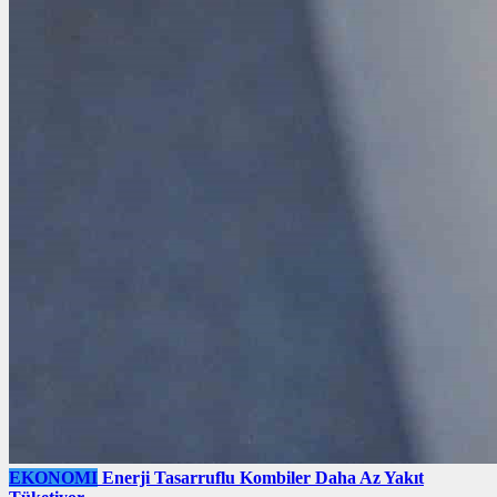
EKONOMI
Enerji Tasarruflu Kombiler Daha Az Yakıt