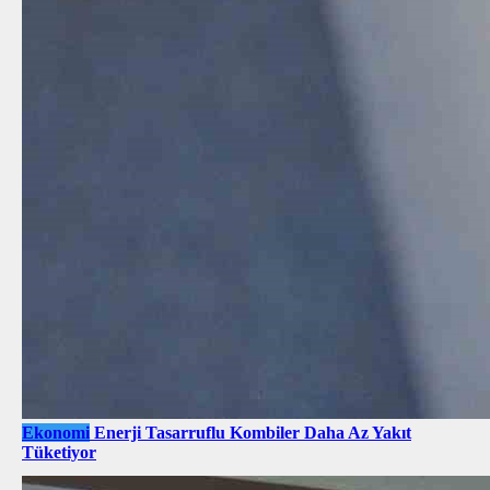
Ekonomi
Enerji Tasarruflu Kombiler Daha Az Yakıt
Tüketiyor