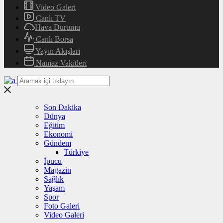
Video Galeri
Canlı TV
Hava Durumu
Canlı Borsa
Yayın Akışları
Namaz Vakitleri
Son Dakika
Dünya
Eğitim
Ekonomi
Gündem
Türkiye
İpucu
Magazin
Sağlık
Yaşam
Spor
Foto Galeri
Video Galeri