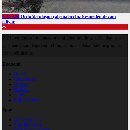
YAŞAM
Ordu’da ulaşım çalışmaları hız kesmeden devam
ediyor
BirHaber teması birtema.com tarafından üretilmiştir. Bu alanı seo
çalışmanız için değerlendirebilir, siteniz ile alakalı kelime gruplarına
yer verebilirsiniz.
Ekonomi
Haberler
Canlı Borsa
Hisseler
Dövizler
Altınlar
Kripto Paralar
Spor
Canlı Sonuçlar
Spor Haberleri