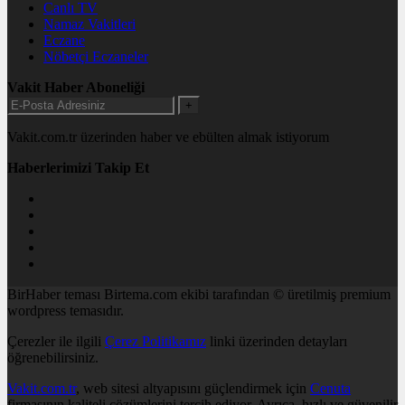
Canlı TV
Namaz Vakitleri
Eczane
Nöbetçi Eczaneler
Vakit Haber Aboneliği
+
Vakit.com.tr üzerinden haber ve ebülten almak istiyorum
Haberlerimizi Takip Et
BirHaber teması Birtema.com ekibi tarafından © üretilmiş premium
wordpress temasıdır.
Çerezler ile ilgili
Çerez Politikamız
linki üzerinden detayları
öğrenebilirsiniz.
Vakit.com.tr
, web sitesi altyapısını güçlendirmek için
Cenuta
firmasının kaliteli çözümlerini tercih ediyor. Ayrıca, hızlı ve güvenilir