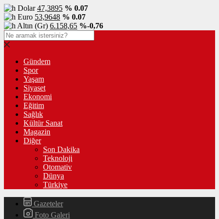
Dolar
47,3895
% 0.07
Euro
53,9648
% 0.07
Altın (Gr)
6.158,65
%-0,76
Gündem
Spor
Yaşam
Siyaset
Ekonomi
Eğitim
Sağlık
Kültür Sanat
Magazin
Diğer
Son Dakika
Teknoloji
Otomativ
Dünya
Türkiye
Gazeteler
Foto Galeri