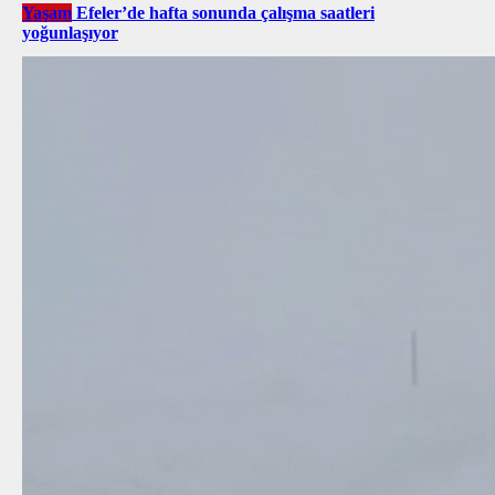
Yaşam
Efeler’de hafta sonunda çalışma saatleri
yoğunlaşıyor