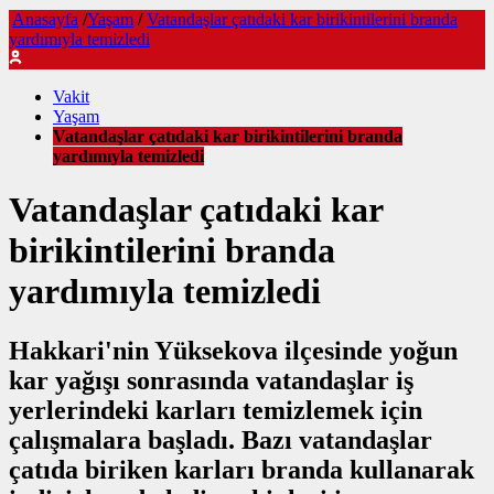
Anasayfa
/
Yaşam
/
Vatandaşlar çatıdaki kar birikintilerini branda
yardımıyla temizledi
Vakit
Yaşam
Vatandaşlar çatıdaki kar birikintilerini branda
yardımıyla temizledi
Vatandaşlar çatıdaki kar
birikintilerini branda
yardımıyla temizledi
Hakkari'nin Yüksekova ilçesinde yoğun
kar yağışı sonrasında vatandaşlar iş
yerlerindeki karları temizlemek için
çalışmalara başladı. Bazı vatandaşlar
çatıda biriken karları branda kullanarak