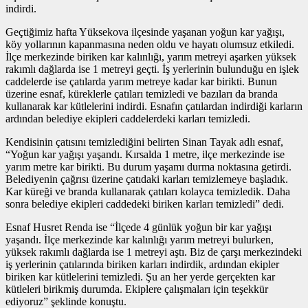
indirdi.
Geçtiğimiz hafta Yüksekova ilçesinde yaşanan yoğun kar yağışı,
köy yollarının kapanmasına neden oldu ve hayatı olumsuz etkiledi.
İlçe merkezinde biriken kar kalınlığı, yarım metreyi aşarken yüksek
rakımlı dağlarda ise 1 metreyi geçti. İş yerlerinin bulunduğu en işlek
caddelerde ise çatılarda yarım metreye kadar kar birikti. Bunun
üzerine esnaf, küreklerle çatıları temizledi ve bazıları da branda
kullanarak kar kütlelerini indirdi. Esnafın çatılardan indirdiği karların
ardından belediye ekipleri caddelerdeki karları temizledi.
Kendisinin çatısını temizlediğini belirten Sinan Tayak adlı esnaf,
“Yoğun kar yağışı yaşandı. Kırsalda 1 metre, ilçe merkezinde ise
yarım metre kar birikti. Bu durum yaşamı durma noktasına getirdi.
Belediyenin çağrısı üzerine çatıdaki karları temizlemeye başladık.
Kar küreği ve branda kullanarak çatıları kolayca temizledik. Daha
sonra belediye ekipleri caddedeki biriken karları temizledi” dedi.
Esnaf Husret Renda ise “İlçede 4 günlük yoğun bir kar yağışı
yaşandı. İlçe merkezinde kar kalınlığı yarım metreyi bulurken,
yüksek rakımlı dağlarda ise 1 metreyi aştı. Biz de çarşı merkezindeki
iş yerlerinin çatılarında biriken karları indirdik, ardından ekipler
biriken kar kütlelerini temizledi. Şu an her yerde gerçekten kar
kütleleri birikmiş durumda. Ekiplere çalışmaları için teşekkür
ediyoruz” şeklinde konuştu.