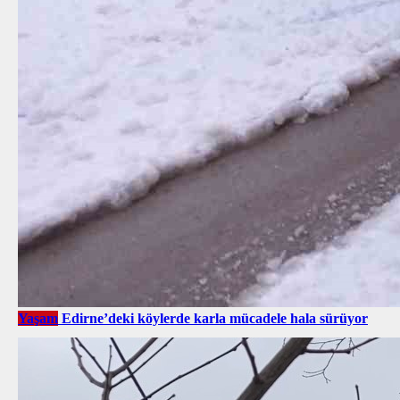
Yaşam
Edirne’deki köylerde karla mücadele hala sürüyor