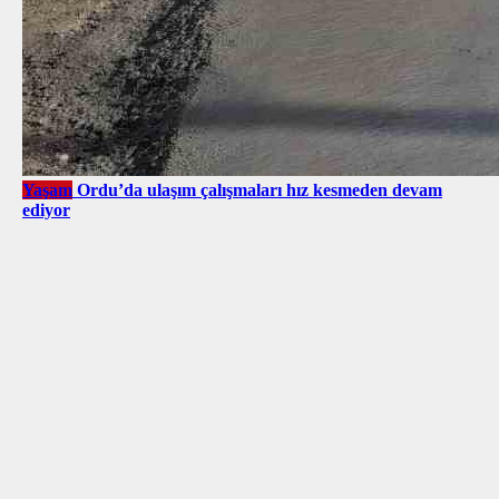
Yaşam
Ordu’da ulaşım çalışmaları hız kesmeden devam
ediyor