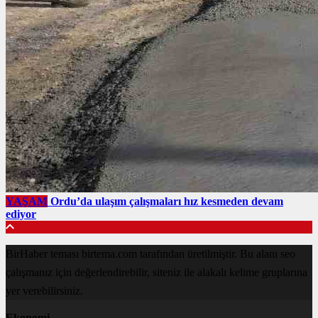
YAŞAM
Ordu’da ulaşım çalışmaları hız kesmeden devam
ediyor
BirHaber teması birtema.com tarafından üretilmiştir. Bu alanı seo
çalışmanız için değerlendirebilir, siteniz ile alakalı kelime gruplarına
yer verebilirsiniz.
Ekonomi