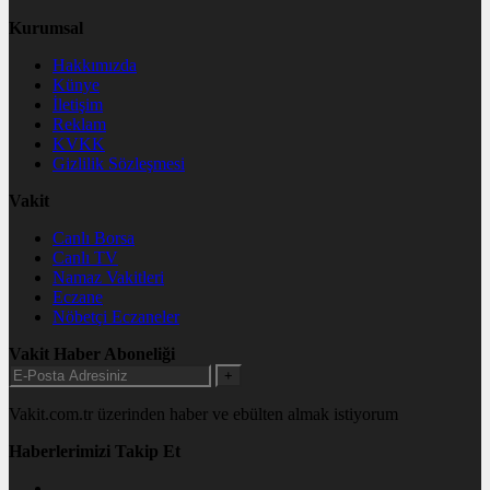
Kurumsal
Hakkımızda
Künye
İletişim
Reklam
KVKK
Gizlilik Sözleşmesi
Vakit
Canlı Borsa
Canlı TV
Namaz Vakitleri
Eczane
Nöbetçi Eczaneler
Vakit Haber Aboneliği
+
Vakit.com.tr üzerinden haber ve ebülten almak istiyorum
Haberlerimizi Takip Et