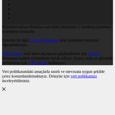
BirHaber teması Birtema.com ekibi tarafından © üretilmiş premium
wordpress temasıdır.
Çerezler ile ilgili
Çerez Politikamız
linki üzerinden detayları
öğrenebilirsiniz.
Vakit.com.tr
, web sitesi altyapısını güçlendirmek için
Cenuta
firmasının kaliteli çözümlerini tercih ediyor. Ayrıca, hızlı ve güvenilir
performans için
VPS Server
kullanıyor.
Veri politikasındaki amaçlarla sınırlı ve mevzuata uygun şekilde
çerez konumlandırmaktayız. Detaylar için
veri politikamızı
inceleyebilirsiniz.