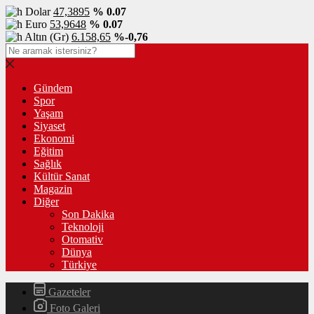
Dolar
47,3895
% 0.07
Euro
53,9648
% 0.07
Altın (Gr)
6.158,65
%-0,76
Gündem
Spor
Yaşam
Siyaset
Ekonomi
Eğitim
Sağlık
Kültür Sanat
Magazin
Diğer
Son Dakika
Teknoloji
Otomativ
Dünya
Türkiye
Gazeteler
Foto Galeri