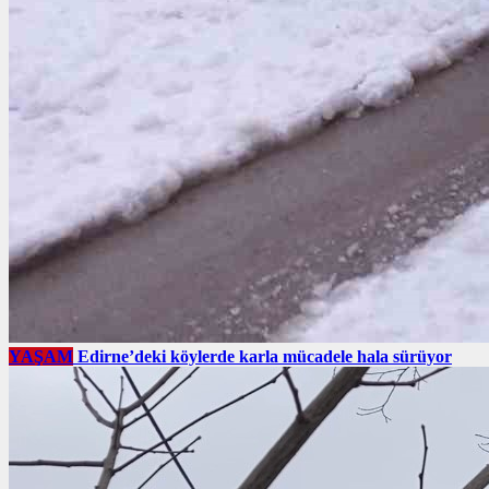
YAŞAM
Edirne’deki köylerde karla mücadele hala sürüyor