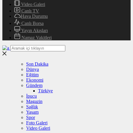
Video Galeri
Canlı TV
Hava Durumu
Canlı Borsa
Yayın Akışları
Namaz Vakitleri
Son Dakika
Dünya
Eğitim
Ekonomi
Gündem
Türkiye
İpucu
Magazin
Sağlık
Yaşam
Spor
Foto Galeri
Video Galeri