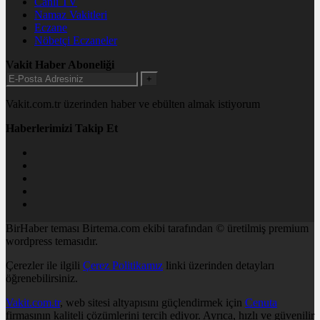
Canlı TV
Namaz Vakitleri
Eczane
Nöbetçi Eczaneler
Vakit Haber Aboneliği
+
Vakit.com.tr üzerinden haber ve ebülten almak istiyorum
Haberlerimizi Takip Et
BirHaber teması Birtema.com ekibi tarafından © üretilmiş premium
wordpress temasıdır.
Çerezler ile ilgili
Çerez Politikamız
linki üzerinden detayları
öğrenebilirsiniz.
Vakit.com.tr
, web sitesi altyapısını güçlendirmek için
Cenuta
firmasının kaliteli çözümlerini tercih ediyor. Ayrıca, hızlı ve güvenilir