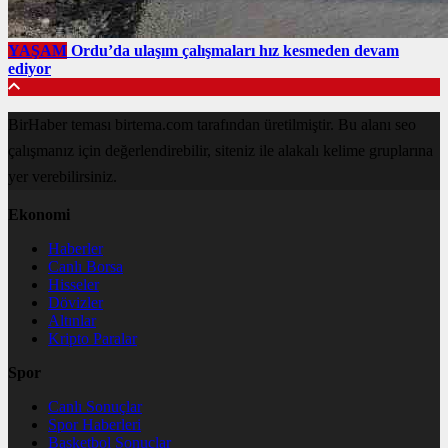
YAŞAM
Ordu’da ulaşım çalışmaları hız kesmeden devam
ediyor
BirHaber teması birtema.com tarafından üretilmiştir. Bu alanı seo
çalışmanız için değerlendirebilir, siteniz ile alakalı kelime gruplarına
yer verebilirsiniz.
Ekonomi
Haberler
Canlı Borsa
Hisseler
Dövizler
Altınlar
Kripto Paralar
Spor
Canlı Sonuçlar
Spor Haberleri
Basketbol Sonuçlar