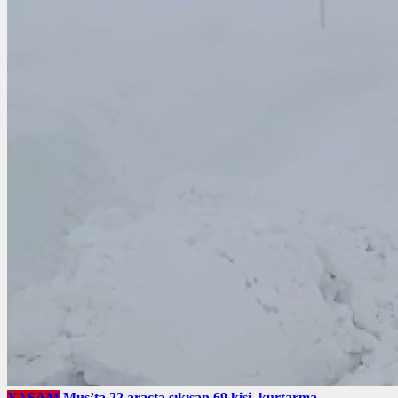
YAŞAM
Muş’ta 22 araçta sıkışan 69 kişi, kurtarma