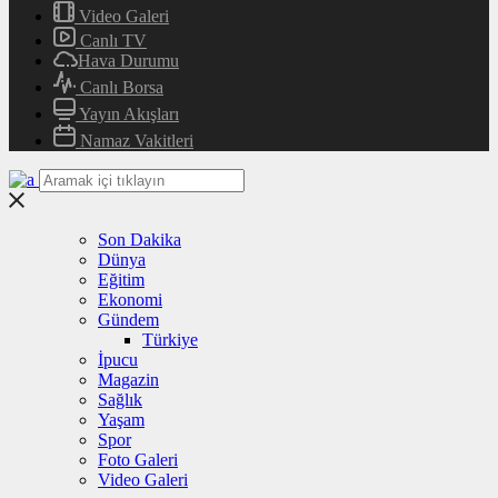
Video Galeri
Canlı TV
Hava Durumu
Canlı Borsa
Yayın Akışları
Namaz Vakitleri
Son Dakika
Dünya
Eğitim
Ekonomi
Gündem
Türkiye
İpucu
Magazin
Sağlık
Yaşam
Spor
Foto Galeri
Video Galeri