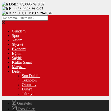
Dolar
47,3895
% 0.07
Euro
53,9648
% 0.07
Altın (Gr)
6.158,65
%-0,76
Gündem
Spor
Yaşam
Siyaset
Ekonomi
Eğitim
Sağlık
Kültür Sanat
Magazin
Diğer
Son Dakika
Teknoloji
Otomativ
Dünya
Türkiye
Gazeteler
Foto Galeri