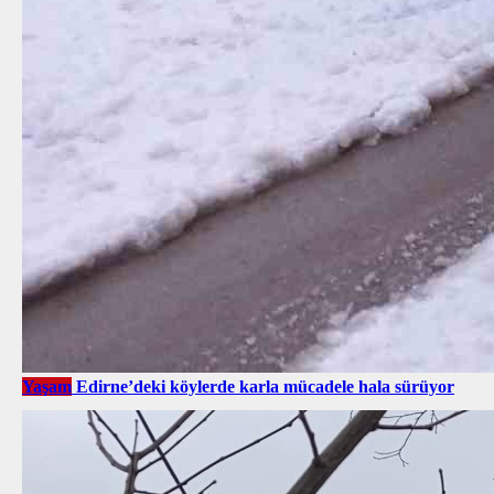
Yaşam
Edirne’deki köylerde karla mücadele hala sürüyor