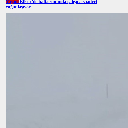
Yaşam
Efeler’de hafta sonunda çalışma saatleri
yoğunlaşıyor