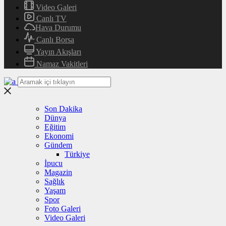
Video Galeri
Canlı TV
Hava Durumu
Canlı Borsa
Yayın Akışları
Namaz Vakitleri
Son Dakika
Dünya
Eğitim
Ekonomi
Gündem
Türkiye
İpucu
Magazin
Sağlık
Yaşam
Spor
Foto Galeri
Video Galeri