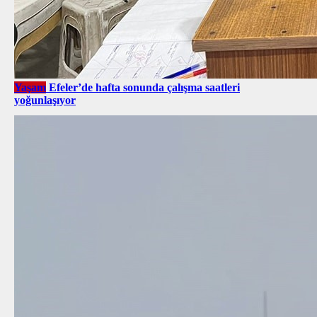
Yaşam
Efeler’de hafta sonunda çalışma saatleri
yoğunlaşıyor