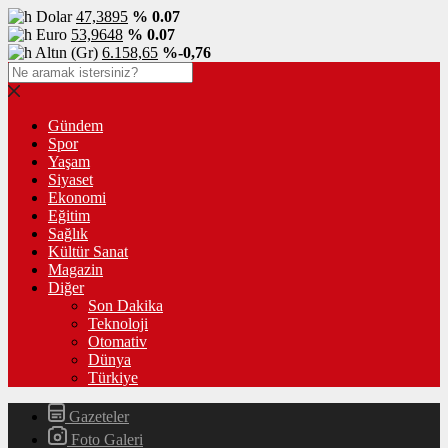
Dolar
47,3895
% 0.07
Euro
53,9648
% 0.07
Altın (Gr)
6.158,65
%-0,76
Gündem
Spor
Yaşam
Siyaset
Ekonomi
Eğitim
Sağlık
Kültür Sanat
Magazin
Diğer
Son Dakika
Teknoloji
Otomativ
Dünya
Türkiye
Gazeteler
Foto Galeri