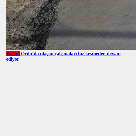
Yaşam
Ordu’da ulaşım çalışmaları hız kesmeden devam
ediyor