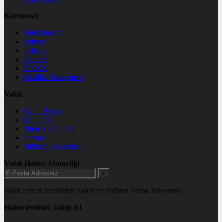
Kurumsal
Hakkımızda
Künye
İletişim
Reklam
KVKK
Gizlilik Sözleşmesi
Vakit
Canlı Borsa
Canlı TV
Namaz Vakitleri
Eczane
Nöbetçi Eczaneler
Vakit Haber Aboneliği
+
Vakit.com.tr üzerinden haber ve ebülten almak istiyorum
Haberlerimizi Takip Et