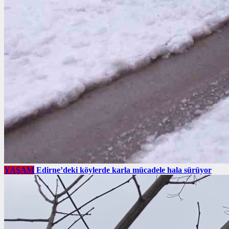
YAŞAM
Edirne’deki köylerde karla mücadele hala sürüyor