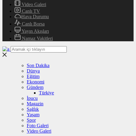
Video Galeri
Canlı TV
Hava Durumu
Canlı Borsa
Yayın Akışları
Namaz Vakitleri
Son Dakika
Dünya
Eğitim
Ekonomi
Gündem
Türkiye
İpucu
Magazin
Sağlık
Yaşam
Spor
Foto Galeri
Video Galeri