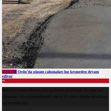
YAŞAM
Ordu’da ulaşım çalışmaları hız kesmeden devam
ediyor
BirHaber teması birtema.com tarafından üretilmiştir. Bu alanı seo
çalışmanız için değerlendirebilir, siteniz ile alakalı kelime gruplarına
yer verebilirsiniz.