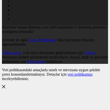
BirHaber teması Birtema.com ekibi tarafından © üretilmiş premium
wordpress temasıdır.
Çerezler ile ilgili
Çerez Politikamız
linki üzerinden detayları
öğrenebilirsiniz.
Vakit.com.tr
, web sitesi altyapısını güçlendirmek için
Cenuta
firmasının kaliteli çözümlerini tercih ediyor. Ayrıca, hızlı ve güvenilir
performans için
VPS Server
kullanıyor.
Veri politikasındaki amaçlarla sınırlı ve mevzuata uygun şekilde
çerez konumlandırmaktayız. Detaylar için
veri politikamızı
inceleyebilirsiniz.