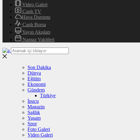
Video Galeri
Canlı TV
Hava Durumu
Canlı Borsa
Yayın Akışları
Namaz Vakitleri
Son Dakika
Dünya
Eğitim
Ekonomi
Gündem
Türkiye
İpucu
Magazin
Sağlık
Yaşam
Spor
Foto Galeri
Video Galeri