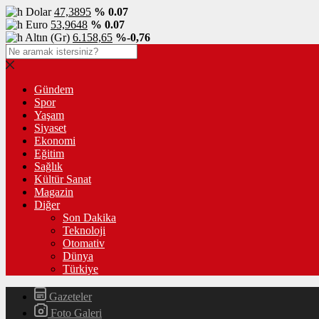
Dolar
47,3895
% 0.07
Euro
53,9648
% 0.07
Altın (Gr)
6.158,65
%-0,76
Gündem
Spor
Yaşam
Siyaset
Ekonomi
Eğitim
Sağlık
Kültür Sanat
Magazin
Diğer
Son Dakika
Teknoloji
Otomativ
Dünya
Türkiye
Gazeteler
Foto Galeri