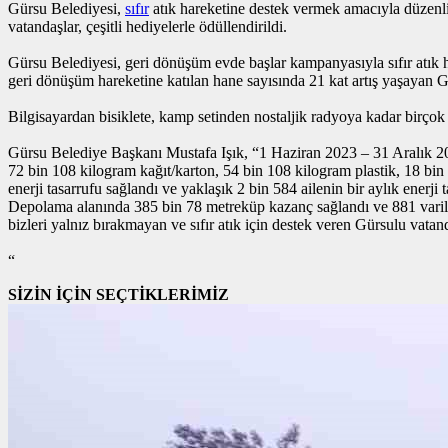
Gürsu Belediyesi,
sıfır
atık hareketine destek vermek amacıyla düzenli 
vatandaşlar, çeşitli hediyelerle ödüllendirildi.
Gürsu Belediyesi, geri dönüşüm evde başlar kampanyasıyla sıfır atık ha
geri dönüşüm hareketine katılan hane sayısında 21 kat artış yaşayan G
Bilgisayardan bisiklete, kamp setinden nostaljik radyoya kadar birçok
Gürsu Belediye Başkanı Mustafa Işık, “1 Haziran 2023 – 31 Aralık 202
72 bin 108 kilogram kağıt/karton, 54 bin 108 kilogram plastik, 18 bi
enerji tasarrufu sağlandı ve yaklaşık 2 bin 584 ailenin bir aylık enerj
Depolama alanında 385 bin 78 metreküp kazanç sağlandı ve 881 varil pet
bizleri yalnız bırakmayan ve sıfır atık için destek veren Gürsulu vat
“
SİZİN İÇİN SEÇTİKLERİMİZ