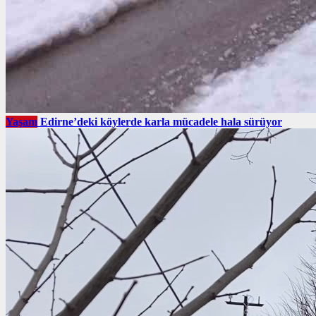
Yaşam
Edirne’deki köylerde karla mücadele hala sürüyor