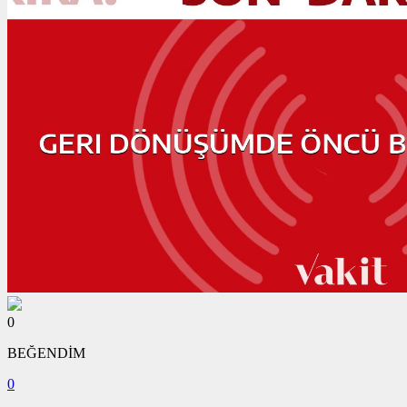
0
BEĞENDİM
0