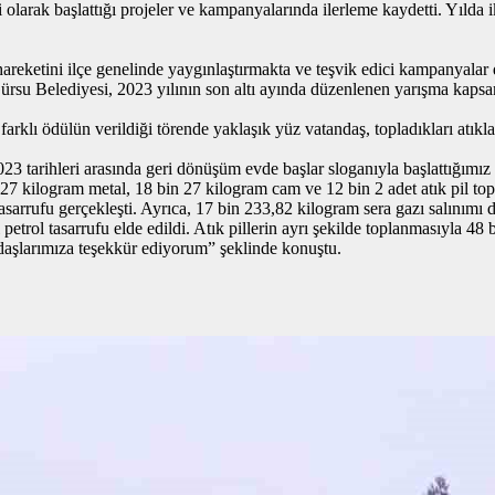
olarak başlattığı projeler ve kampanyalarında ilerleme kaydetti. Yılda i
reketini ilçe genelinde yaygınlaştırmakta ve teşvik edici kampanyalar d
ürsu Belediyesi, 2023 yılının son altı ayında düzenlenen yarışma kapsamı
 farklı ödülün verildiği törende yaklaşık yüz vatandaş, topladıkları at
3 tarihleri arasında geri dönüşüm evde başlar sloganıyla başlattığımız
n 27 kilogram metal, 18 bin 27 kilogram cam ve 12 bin 2 adet atık pil 
i tasarrufu gerçekleşti. Ayrıca, 17 bin 233,82 kilogram sera gazı salını
rol tasarrufu elde edildi. Atık pillerin ayrı şekilde toplanmasıyla 48 b
andaşlarımıza teşekkür ediyorum” şeklinde konuştu.