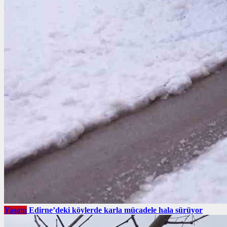
Yaşam
Edirne’deki köylerde karla mücadele hala sürüyor