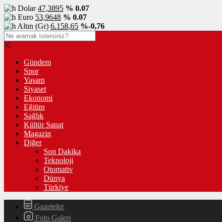
Dolar
47,3895
% 0.07
Euro
53,9648
% 0.07
Altın (Gr)
6.158,65
%-0,76
Gündem
Spor
Yaşam
Siyaset
Ekonomi
Eğitim
Sağlık
Kültür Sanat
Magazin
Diğer
Son Dakika
Teknoloji
Otomativ
Dünya
Türkiye
Gazeteler
Foto Galeri