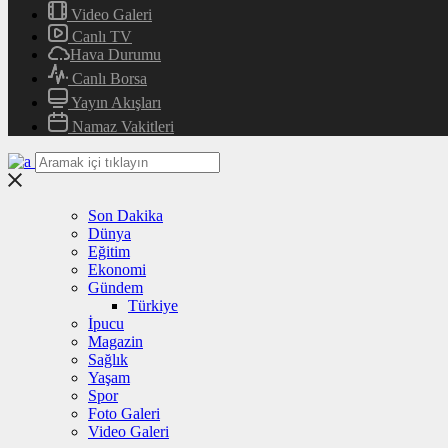
Video Galeri
Canlı TV
Hava Durumu
Canlı Borsa
Yayın Akışları
Namaz Vakitleri
Son Dakika
Dünya
Eğitim
Ekonomi
Gündem
Türkiye
İpucu
Magazin
Sağlık
Yaşam
Spor
Foto Galeri
Video Galeri