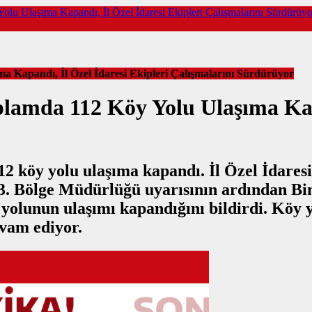
lu Ulaşıma Kapandı, İl Özel İdaresi Ekipleri Çalışmalarını Sürdürüyo
a Kapandı, İl Özel İdaresi Ekipleri Çalışmalarını Sürdürüyor
plamda 112 Köy Yolu Ulaşıma Kapa
112 köy yolu ulaşıma kapandı. İl Özel İdaresi
. Bölge Müdürlüğü uyarısının ardından Bingö
 yolunun ulaşımı kapandığını bildirdi. Köy y
evam ediyor.