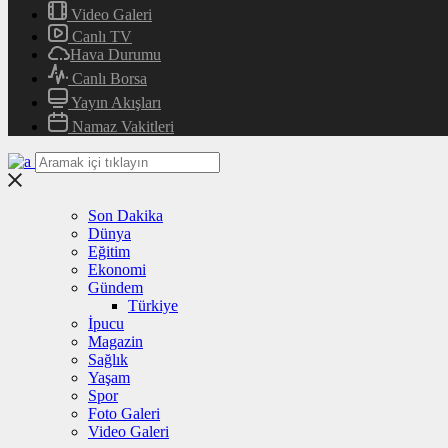
Video Galeri
Canlı TV
Hava Durumu
Canlı Borsa
Yayın Akışları
Namaz Vakitleri
Son Dakika
Dünya
Eğitim
Ekonomi
Gündem
Türkiye
İpucu
Magazin
Sağlık
Yaşam
Spor
Foto Galeri
Video Galeri