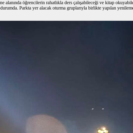
alanında öğrencilerin rahatlıkla ders çalışabileceği ve kitap okuyabile
mda. Parkta yer alacak oturma gruplarıyla birlikte yapılan yenileme ça