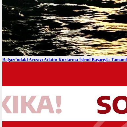
Boğazı’ndaki Arızayı Atlattı: Kurtarma İşlemi Başarıyla Tamaml