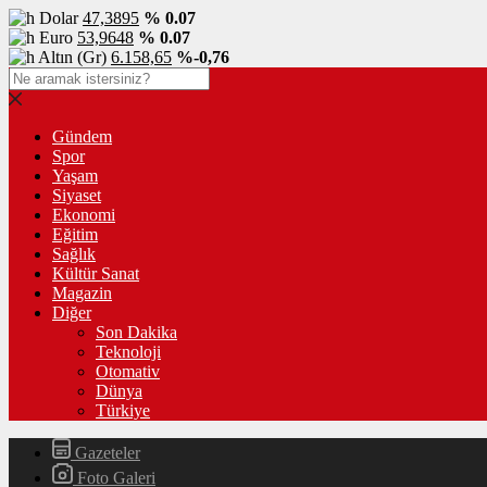
Dolar
47,3895
% 0.07
Euro
53,9648
% 0.07
Altın (Gr)
6.158,65
%-0,76
Gündem
Spor
Yaşam
Siyaset
Ekonomi
Eğitim
Sağlık
Kültür Sanat
Magazin
Diğer
Son Dakika
Teknoloji
Otomativ
Dünya
Türkiye
Gazeteler
Foto Galeri