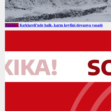
Türkiye
Kırklareli’nde halk, karın keyfini doyasıya yaşadı