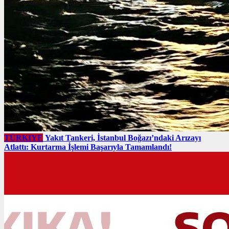
TÜRKIYE
Yakıt Tankeri, İstanbul Boğazı’ndaki Arızayı
Atlattı: Kurtarma İşlemi Başarıyla Tamamlandı!