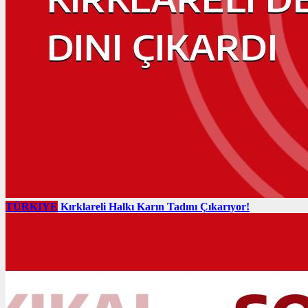
TÜRKIYE
Kırklareli Halkı Karın Tadını Çıkarıyor!