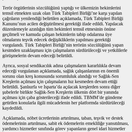
Terör örgütlerinin sözcülüğünü yaptığı ve ülkemizin hekimlerini
temsil etmekten uzak olan Türk Tabipleri Birliği’ne karşı yapılan
çağrıların yenilendiği belirtilen açıklamada, Türk Tabipleri Birliği
Kanunu’nun acilen değiştirilmesi gerektiği ifade edildi. Yapılacak
düzenlemeyle azınlığın tüm hekimleri temsil etmesinin önüne
geçilmeli ve kamuda çalışan hekimlerin tabip odalarına üye
olmalarını teşvik edecek değişikliklerin yapılması gerektiği
vurgulandı. Türk Tabipleri Birliği’nin terörün sözcülüğünü yapan
kesimden uzaklaşması için çalışmaların sürdürüleceği ve yetkililerle
görüşmelerin devam edeceği belirtildi.
Ayrıca, sosyal sendikacılık adına çalışmaların kararlılıkla devam
edeceği vurgulanan açıklamada, sağlık çalışanlarının en önemli
sorunu olan kreş konusunda sorumluluk alındığı ve Sağlık-Sen
Kreşlerin açılması için çalışmaların hız kesmeden devam ettiği
belirtildi. Şanlıurfa ve Isparta’da açılacak kreşlerden sonra diğer
şubelerle birlikte Sağlık-Sen Kreşlerin ülkenin dört bir yanında
açılması için çaba gösterileceği ifade edildi. TBMM’de gündeme
getirilen konularla ilgili mücadelenin her platformda sürdürüleceği
kaydedildi.
Açıklamada, nöbet ücretlerinin artırılması, taban, teşvik ve destek
ödemelerinin artırılması, sabit ek ödemelerin emekliliğe yansıtılması,
yardımcı hizmetler sınıfında görev yapanların genel idari hizmetler