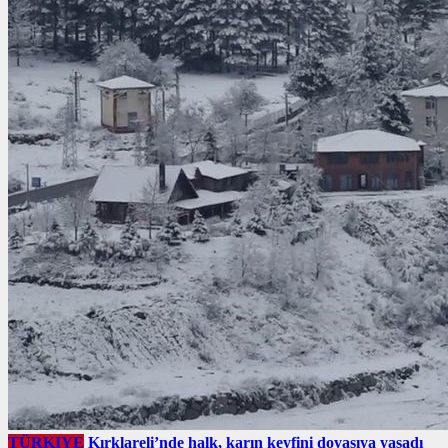
TÜRKIYE
Kırklareli’nde halk, karın keyfini doyasıya yaşadı