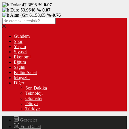
Dolar
47,3895
% 0.07
Euro
53,9648
% 0.07
Altın (Gr)
6.158,65
%-0,76
Gündem
Spor
Yaşam
Siyaset
Ekonomi
Eğitim
Sağlık
Kültür Sanat
Magazin
Diğer
Son Dakika
Teknoloji
Otomativ
Dünya
Türkiye
Gazeteler
Foto Galeri