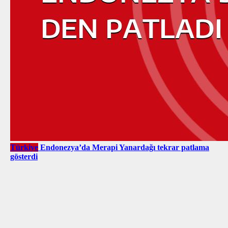
Türkiye
Endonezya’da Merapi Yanardağı tekrar patlama
gösterdi