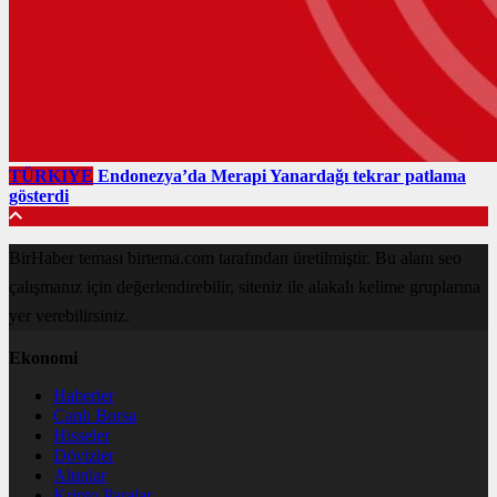
TÜRKIYE
Endonezya’da Merapi Yanardağı tekrar patlama
gösterdi
BirHaber teması birtema.com tarafından üretilmiştir. Bu alanı seo
çalışmanız için değerlendirebilir, siteniz ile alakalı kelime gruplarına
yer verebilirsiniz.
Ekonomi
Haberler
Canlı Borsa
Hisseler
Dövizler
Altınlar
Kripto Paralar