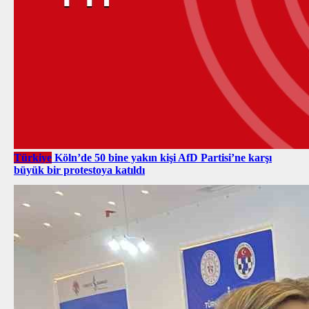
Türkiye
Köln’de 50 bine yakın kişi AfD Partisi’ne karşı
büyük bir protestoya katıldı