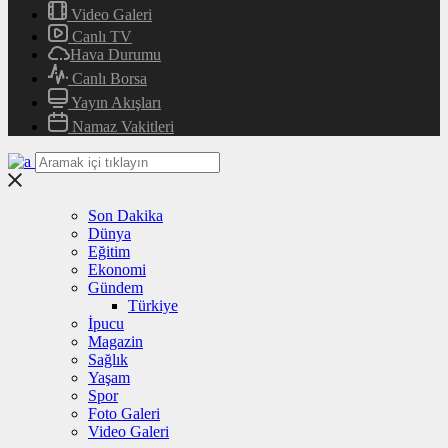
Video Galeri
Canlı TV
Hava Durumu
Canlı Borsa
Yayın Akışları
Namaz Vakitleri
Son Dakika
Dünya
Eğitim
Ekonomi
Gündem
Türkiye
İpucu
Magazin
Sağlık
Yaşam
Spor
Foto Galeri
Video Galeri