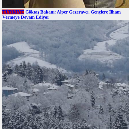
TÜRKIYE
Göktaş Bakanı: Alper Gezeravcı, Gençlere İlham
Vermeye Devam Ediyor