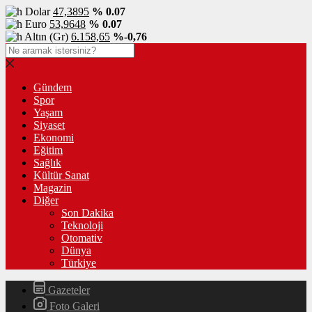
Dolar
47,3895
% 0.07
Euro
53,9648
% 0.07
Altın (Gr)
6.158,65
%-0,76
Gündem
Spor
Yaşam
Siyaset
Ekonomi
Eğitim
Sağlık
Kültür Sanat
Magazin
Diğer
Son Dakika
Teknoloji
Otomativ
Dünya
Türkiye
Gazeteler
Foto Galeri