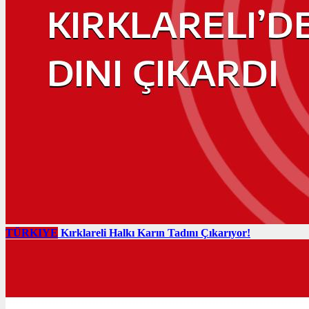
TÜRKIYE
Kırklareli Halkı Karın Tadını Çıkarıyor!