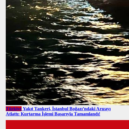
Türkiye
Yakıt Tankeri, İstanbul Boğazı’ndaki Arızayı
Atlattı: Kurtarma İşlemi Başarıyla Tamamlandı!