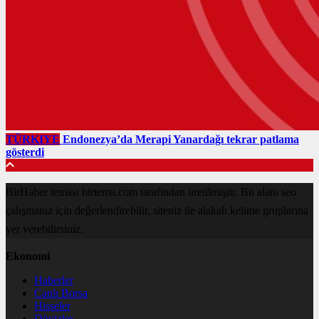
TÜRKIYE
Endonezya’da Merapi Yanardağı tekrar patlama
gösterdi
BirHaber teması birtema.com tarafından üretilmiştir. Bu alanı seo
çalışmanız için değerlendirebilir, siteniz ile alakalı kelime gruplarına
yer verebilirsiniz.
Ekonomi
Haberler
Canlı Borsa
Hisseler
Dövizler