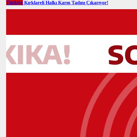
Türkiye
Kırklareli Halkı Karın Tadını Çıkarıyor!