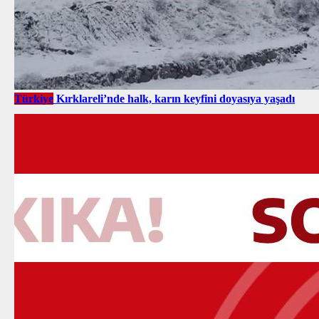
Türkiye
Kırklareli’nde halk, karın keyfini doyasıya yaşadı