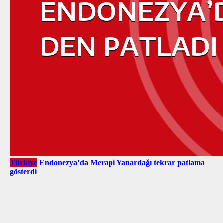
Türkiye
Endonezya’da Merapi Yanardağı tekrar patlama
gösterdi