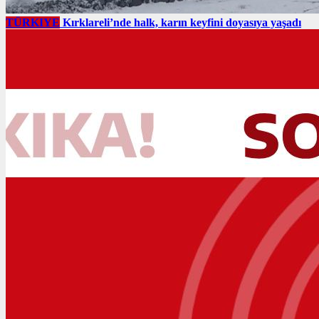
TÜRKIYE
Kırklareli’nde halk, karın keyfini doyasıya yaşadı