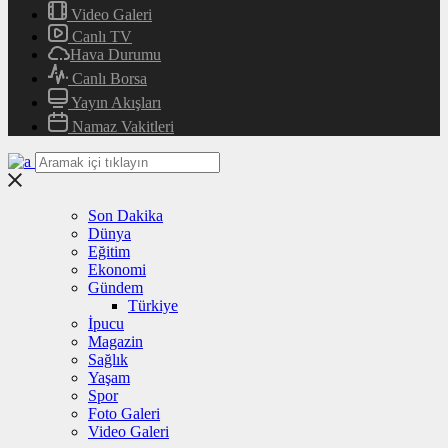
Video Galeri
Canlı TV
Hava Durumu
Canlı Borsa
Yayın Akışları
Namaz Vakitleri
Son Dakika
Dünya
Eğitim
Ekonomi
Gündem
Türkiye
İpucu
Magazin
Sağlık
Yaşam
Spor
Foto Galeri
Video Galeri