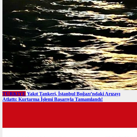
TÜRKIYE
Yakıt Tankeri, İstanbul Boğazı’ndaki Arızayı
Atlattı: Kurtarma İşlemi Başarıyla Tamamlandı!