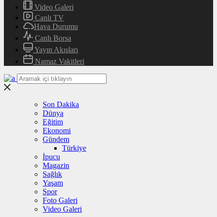
Video Galeri
Canlı TV
Hava Durumu
Canlı Borsa
Yayın Akışları
Namaz Vakitleri
Son Dakika
Dünya
Eğitim
Ekonomi
Gündem
Türkiye
İpucu
Magazin
Sağlık
Yaşam
Spor
Foto Galeri
Video Galeri