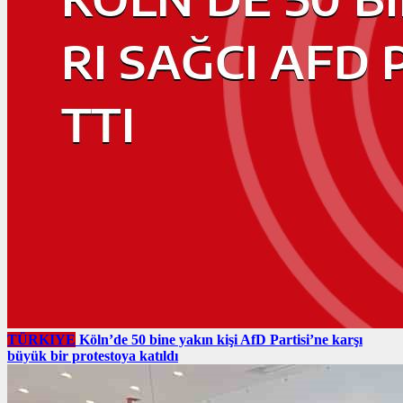
TÜRKIYE
Köln’de 50 bine yakın kişi AfD Partisi’ne karşı
büyük bir protestoya katıldı