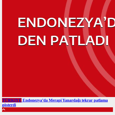
TÜRKIYE
Endonezya’da Merapi Yanardağı tekrar patlama
gösterdi