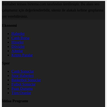
BirHaber teması birtema.com tarafından üretilmiştir. Bu alanı seo
çalışmanız için değerlendirebilir, siteniz ile alakalı kelime gruplarına
yer verebilirsiniz.
Ekonomi
Haberler
Canlı Borsa
Hisseler
Dövizler
Altınlar
Kripto Paralar
Spor
Canlı Sonuçlar
Spor Haberleri
Basketbol Sonuçlar
Futbol Sonuçlar
Puan Durumu
Tüm Oranlar
İddaa Programı