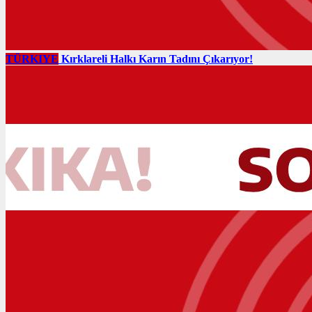
TÜRKIYE
Kırklareli Halkı Karın Tadını Çıkarıyor!