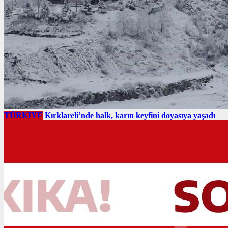
TÜRKIYE
Kırklareli’nde halk, karın keyfini doyasıya yaşadı