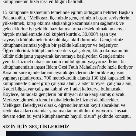
kütüphanenin hızla inşa edildiğini hatırlattı.
15 kütüphane hizmetinin temelinde eğitim olduğunu belirten Başkan
Palancıoğlu, “Melikgazi ilçemizde gençlerimizin başarı seviyelerini
yükseltmek, kitap okuma alışkanlığı kazanmalarını sağlamak ve
geleceklerine iyi şekilde hazırlanmalarına destek olmak amacıyla
birçok mahallemizde akıl küpleri kurduk. 30.000’i aşan üye
sayısıyla kütüphanelerimiz oldukça aktif durumda. Gençlerimiz
kütüphanelerimizi yoğun bir şekilde kullanıyor ve beğeniyor.
Öğrencilerimiz kütüphanelerde ders çalışırken, kitap okumanın bir
kültür olduğunu yaşayarak kavramaya başlıyorlar. Gençlerimize
yeni bir hizmet daha sunmanın mutluluğunu yaşıyoruz. İkinci bir
kütüphanemizin inşası İldem Gesi Fatih Mahallesi’nde hızla ilerliyor.
Kısa bir süre içinde tamamlayarak gençlerimizle birlikte açılışını
yapmayı planlıyoruz. 700 metrekarelik alanda 130 kişi kapasiteli bu
kütüphanede 4 adet grup çalışma alanı, 2 adet bireysel çalışma alanı,
3 adet bilgisayar çalışma kabini ve 1 adet kafeterya bulunacak.
Böylece, buradaki gençlerin bir ihtiyacı daha karşılanmış olacak.
Merkeze gitmeden kendi mahallelerinde hizmet alabilecekler.
Melikgazi Belediyesi olarak, öğrencilerimizin keyif alacakları ve
zevk alacakları ortamlar yaratmaktan mutluluk duyuyoruz. İnşaatı
devam eden bu yeni kütüphanemiz hayırlı olsun” şeklinde konuştu.
SİZİN İÇİN SEÇTİKLERİMİZ