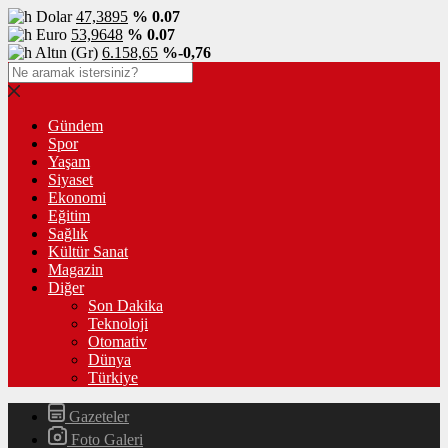
Dolar
47,3895
% 0.07
Euro
53,9648
% 0.07
Altın (Gr)
6.158,65
%-0,76
Gündem
Spor
Yaşam
Siyaset
Ekonomi
Eğitim
Sağlık
Kültür Sanat
Magazin
Diğer
Son Dakika
Teknoloji
Otomativ
Dünya
Türkiye
Gazeteler
Foto Galeri