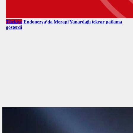
Türkiye
Endonezya’da Merapi Yanardağı tekrar patlama
gösterdi