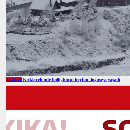
Türkiye
Kırklareli’nde halk, karın keyfini doyasıya yaşadı