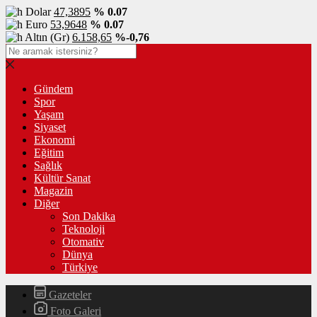
Dolar
47,3895
% 0.07
Euro
53,9648
% 0.07
Altın (Gr)
6.158,65
%-0,76
Gündem
Spor
Yaşam
Siyaset
Ekonomi
Eğitim
Sağlık
Kültür Sanat
Magazin
Diğer
Son Dakika
Teknoloji
Otomativ
Dünya
Türkiye
Gazeteler
Foto Galeri