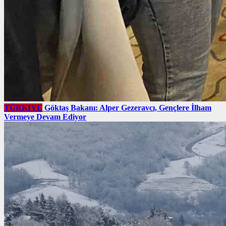
TÜRKIYE
Göktaş Bakanı: Alper Gezeravcı, Gençlere İlham
Vermeye Devam Ediyor