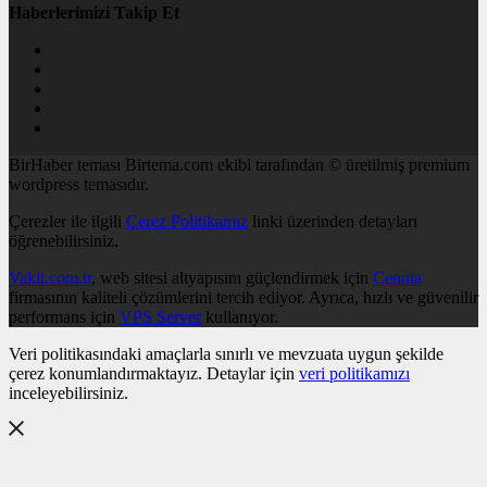
Haberlerimizi Takip Et
BirHaber teması Birtema.com ekibi tarafından © üretilmiş premium
wordpress temasıdır.
Çerezler ile ilgili
Çerez Politikamız
linki üzerinden detayları
öğrenebilirsiniz.
Vakit.com.tr
, web sitesi altyapısını güçlendirmek için
Cenuta
firmasının kaliteli çözümlerini tercih ediyor. Ayrıca, hızlı ve güvenilir
performans için
VPS Server
kullanıyor.
Veri politikasındaki amaçlarla sınırlı ve mevzuata uygun şekilde
çerez konumlandırmaktayız. Detaylar için
veri politikamızı
inceleyebilirsiniz.