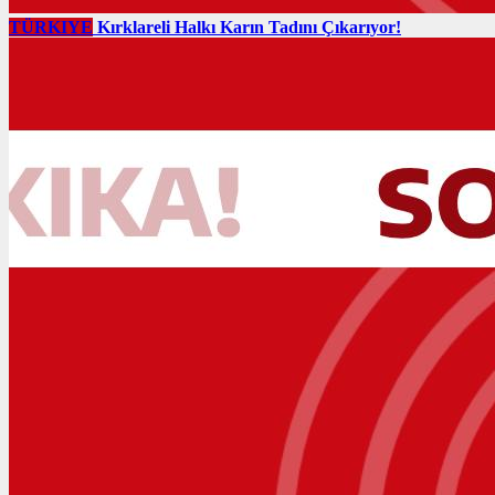
TÜRKIYE
Kırklareli Halkı Karın Tadını Çıkarıyor!