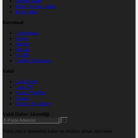
Bilardo İddaa
Motor Sporları İddaa
Tenis İddaa
Kurumsal
Hakkımızda
Künye
İletişim
Reklam
KVKK
Gizlilik Sözleşmesi
Vakit
Canlı Borsa
Canlı TV
Namaz Vakitleri
Eczane
Nöbetçi Eczaneler
Vakit Haber Aboneliği
+
Vakit.com.tr üzerinden haber ve ebülten almak istiyorum