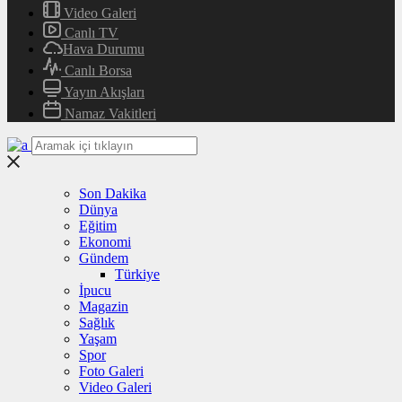
Video Galeri
Canlı TV
Hava Durumu
Canlı Borsa
Yayın Akışları
Namaz Vakitleri
Son Dakika
Dünya
Eğitim
Ekonomi
Gündem
Türkiye
İpucu
Magazin
Sağlık
Yaşam
Spor
Foto Galeri
Video Galeri