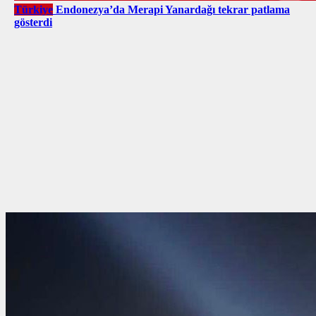
Türkiye
Endonezya’da Merapi Yanardağı tekrar patlama
gösterdi