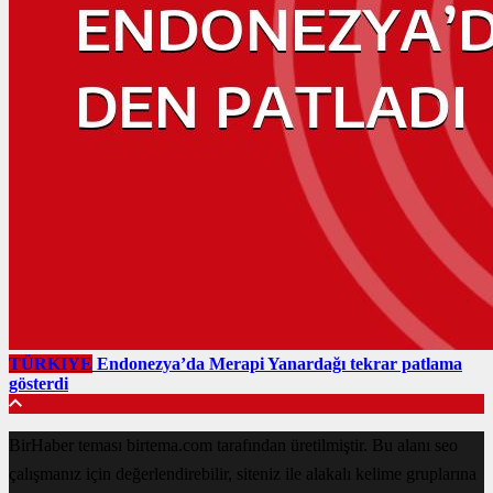
TÜRKIYE
Endonezya’da Merapi Yanardağı tekrar patlama
gösterdi
BirHaber teması birtema.com tarafından üretilmiştir. Bu alanı seo
çalışmanız için değerlendirebilir, siteniz ile alakalı kelime gruplarına