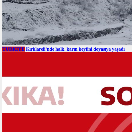
TÜRKIYE
Kırklareli’nde halk, karın keyfini doyasıya yaşadı