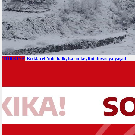
TÜRKIYE
Kırklareli’nde halk, karın keyfini doyasıya yaşadı