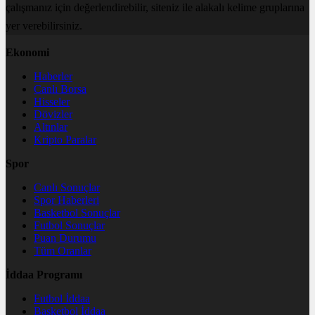
çalışmanız için değerlendirebilir, siteniz ile alakalı kelime gruplarına
yer verebilirsiniz.
Ekonomi
Haberler
Canlı Borsa
Hisseler
Dövizler
Altınlar
Kripto Paralar
Spor
Canlı Sonuçlar
Spor Haberleri
Basketbol Sonuçlar
Futbol Sonuçlar
Puan Durumu
Tüm Oranlar
İddaa Programı
Futbol İddaa
Basketbol İddaa