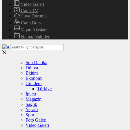
Video Galeri
Canlı TV
Hava Durumu
Canlı Borsa
Yayın Akışları
Namaz Vakitleri
Son Dakika
Dünya
Eğitim
Ekonomi
Gündem
Türkiye
İpucu
Magazin
Sağlık
Yaşam
Spor
Foto Galeri
Video Galeri