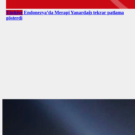
Türkiye
Endonezya’da Merapi Yanardağı tekrar patlama
gösterdi