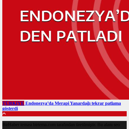
TÜRKIYE
Endonezya’da Merapi Yanardağı tekrar patlama
gösterdi
BirHaber teması birtema.com tarafından üretilmiştir. Bu alanı seo