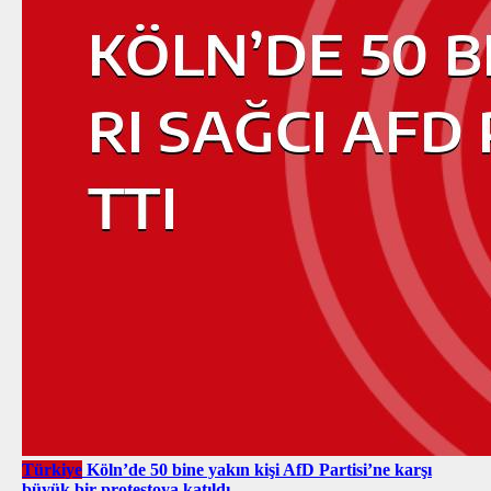
Türkiye
Köln’de 50 bine yakın kişi AfD Partisi’ne karşı
büyük bir protestoya katıldı