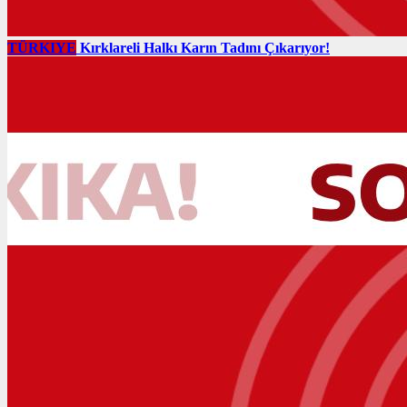
TÜRKIYE
Kırklareli Halkı Karın Tadını Çıkarıyor!