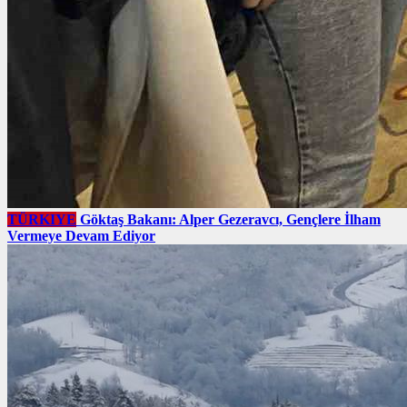
TÜRKIYE
Göktaş Bakanı: Alper Gezeravcı, Gençlere İlham
Vermeye Devam Ediyor