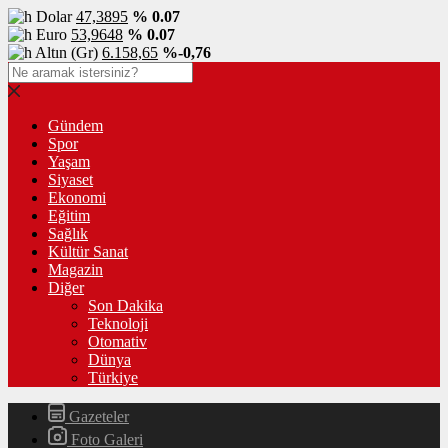
Dolar
47,3895
% 0.07
Euro
53,9648
% 0.07
Altın (Gr)
6.158,65
%-0,76
Gündem
Spor
Yaşam
Siyaset
Ekonomi
Eğitim
Sağlık
Kültür Sanat
Magazin
Diğer
Son Dakika
Teknoloji
Otomativ
Dünya
Türkiye
Gazeteler
Foto Galeri