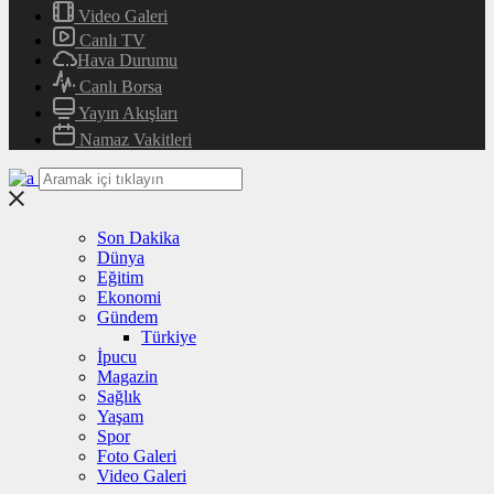
Video Galeri
Canlı TV
Hava Durumu
Canlı Borsa
Yayın Akışları
Namaz Vakitleri
Son Dakika
Dünya
Eğitim
Ekonomi
Gündem
Türkiye
İpucu
Magazin
Sağlık
Yaşam
Spor
Foto Galeri
Video Galeri