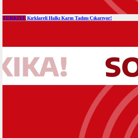
TÜRKIYE
Kırklareli Halkı Karın Tadını Çıkarıyor!