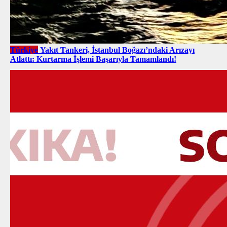
Türkiye
Yakıt Tankeri, İstanbul Boğazı’ndaki Arızayı
Atlattı: Kurtarma İşlemi Başarıyla Tamamlandı!