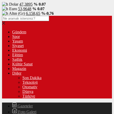
Dolar
47,3895
% 0.07
Euro
53,9648
% 0.07
Altın (Gr)
6.158,65
%-0,76
Gündem
Spor
Yaşam
Siyaset
Ekonomi
Eğitim
Sağlık
Kültür Sanat
Magazin
Diğer
Son Dakika
Teknoloji
Otomativ
Dünya
Türkiye
Gazeteler
Foto Galeri