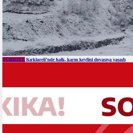
TÜRKIYE
Kırklareli’nde halk, karın keyfini doyasıya yaşadı