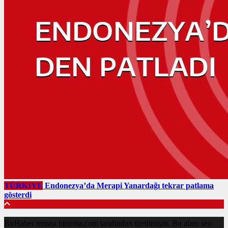
TÜRKIYE
Endonezya’da Merapi Yanardağı tekrar patlama
gösterdi
BirHaber teması birtema.com tarafından üretilmiştir. Bu alanı seo