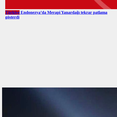
Türkiye
Endonezya’da Merapi Yanardağı tekrar patlama
gösterdi