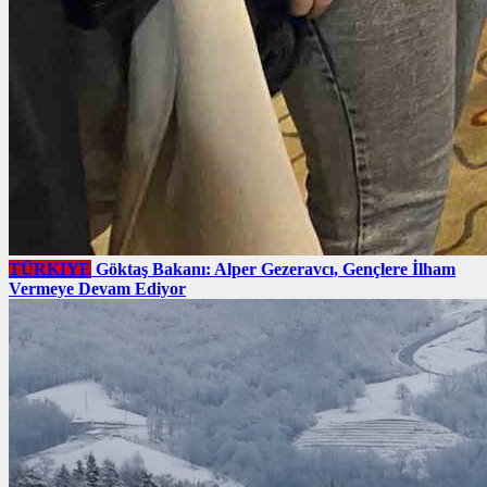
TÜRKIYE
Göktaş Bakanı: Alper Gezeravcı, Gençlere İlham
Vermeye Devam Ediyor