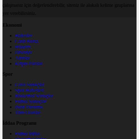
çalışmanız için değerlendirebilir, siteniz ile alakalı kelime gruplarına
yer verebilirsiniz.
Ekonomi
Haberler
Canlı Borsa
Hisseler
Dövizler
Altınlar
Kripto Paralar
Spor
Canlı Sonuçlar
Spor Haberleri
Basketbol Sonuçlar
Futbol Sonuçlar
Puan Durumu
Tüm Oranlar
İddaa Programı
Futbol İddaa