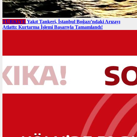
TÜRKIYE
Yakıt Tankeri, İstanbul Boğazı’ndaki Arızayı
Atlattı: Kurtarma İşlemi Başarıyla Tamamlandı!