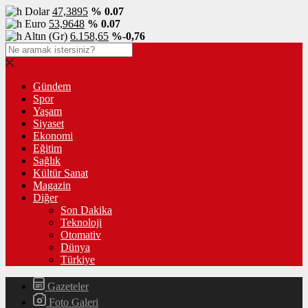
Dolar
47,3895
% 0.07
Euro
53,9648
% 0.07
Altın (Gr)
6.158,65
%-0,76
Gündem
Spor
Yaşam
Siyaset
Ekonomi
Eğitim
Sağlık
Kültür Sanat
Magazin
Diğer
Son Dakika
Teknoloji
Otomativ
Dünya
Türkiye
Gazeteler
Foto Galeri