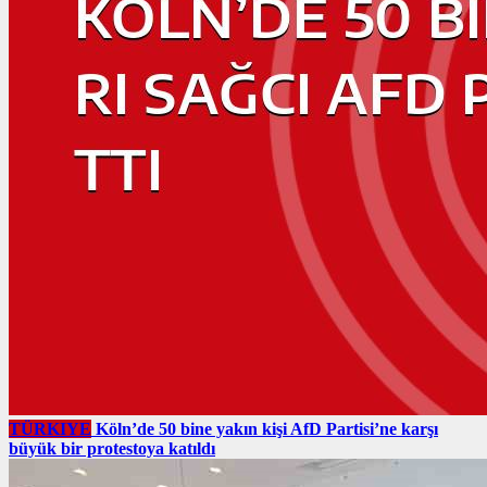
TÜRKIYE
Köln’de 50 bine yakın kişi AfD Partisi’ne karşı
büyük bir protestoya katıldı