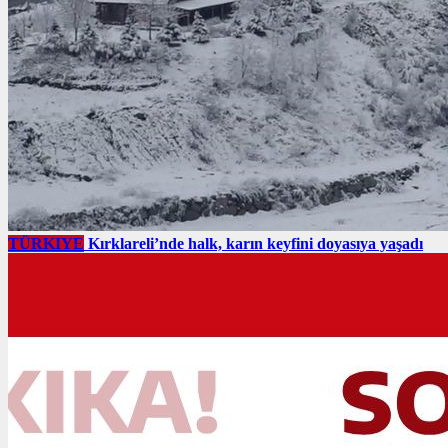
TÜRKIYE
Kırklareli’nde halk, karın keyfini doyasıya yaşadı