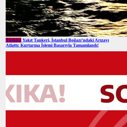
Türkiye
Yakıt Tankeri, İstanbul Boğazı’ndaki Arızayı
Atlattı: Kurtarma İşlemi Başarıyla Tamamlandı!