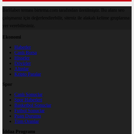
BirHaber teması birtema.com tarafından üretilmiştir. Bu alanı seo
çalışmanız için değerlendirebilir, siteniz ile alakalı kelime gruplarına
yer verebilirsiniz.
Ekonomi
Haberler
Canlı Borsa
Hisseler
Dövizler
Altınlar
Kripto Paralar
Spor
Canlı Sonuçlar
Spor Haberleri
Basketbol Sonuçlar
Futbol Sonuçlar
Puan Durumu
Tüm Oranlar
İddaa Programı