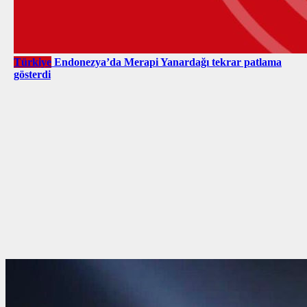
Türkiye
Endonezya’da Merapi Yanardağı tekrar patlama
gösterdi