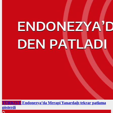
TÜRKIYE
Endonezya’da Merapi Yanardağı tekrar patlama
gösterdi