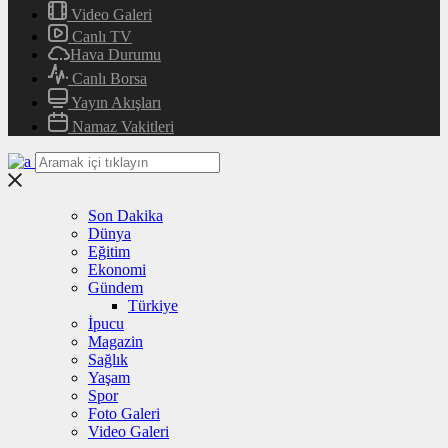
Video Galeri
Canlı TV
Hava Durumu
Canlı Borsa
Yayın Akışları
Namaz Vakitleri
Son Dakika
Dünya
Eğitim
Ekonomi
Gündem
Türkiye
İpucu
Magazin
Sağlık
Yaşam
Spor
Foto Galeri
Video Galeri