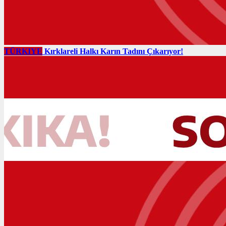
TÜRKIYE
Kırklareli Halkı Karın Tadını Çıkarıyor!