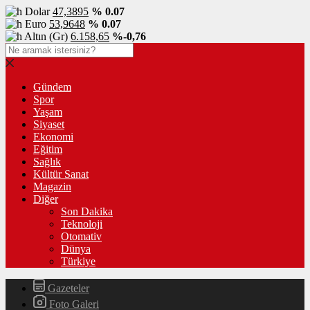
Dolar
47,3895
% 0.07
Euro
53,9648
% 0.07
Altın (Gr)
6.158,65
%-0,76
Gündem
Spor
Yaşam
Siyaset
Ekonomi
Eğitim
Sağlık
Kültür Sanat
Magazin
Diğer
Son Dakika
Teknoloji
Otomativ
Dünya
Türkiye
Gazeteler
Foto Galeri