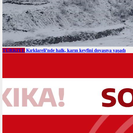
TÜRKIYE
Kırklareli’nde halk, karın keyfini doyasıya yaşadı