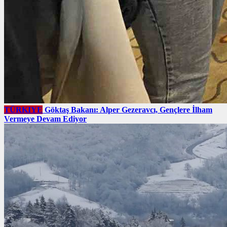
TÜRKIYE
Göktaş Bakanı: Alper Gezeravcı, Gençlere İlham
Vermeye Devam Ediyor