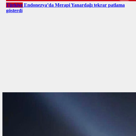
Türkiye
Endonezya’da Merapi Yanardağı tekrar patlama
gösterdi