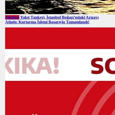
Türkiye
Yakıt Tankeri, İstanbul Boğazı’ndaki Arızayı
Atlattı: Kurtarma İşlemi Başarıyla Tamamlandı!