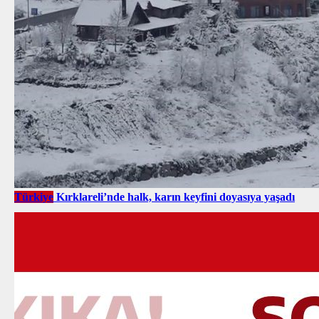
Türkiye
Kırklareli’nde halk, karın keyfini doyasıya yaşadı