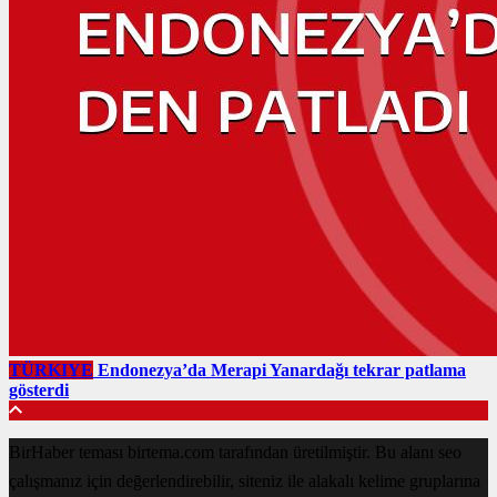
TÜRKIYE
Endonezya’da Merapi Yanardağı tekrar patlama
gösterdi
BirHaber teması birtema.com tarafından üretilmiştir. Bu alanı seo
çalışmanız için değerlendirebilir, siteniz ile alakalı kelime gruplarına