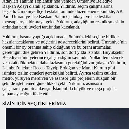
Adayları Tanıtım Toplantısı’nda yeniden Ümraniye Belediye
Başkan Adayı olarak açıklandı. Yıldırım, seçim çalışmalarına
başladı. Ümraniye İlçe Teşkilatı önünde düzenlenen etkinlikte, AK
Parti Ümraniye İlçe Başkanı Salim Çetinkaya ve ilçe teşkilat
mensuplarıyla bir araya gelen Yıldırım, adaylığının resmileşmesinin
ardından parti üyeleri tarafından karşılandı.
Yıldırım, basına yaptığı açıklamada, önümüzdeki seçime birlikte
hazırlanacaklarını ve güçlerini göstereceklerini belirtti. Ümraniye’nin
önemli bir oy oranına sahip olduğunu ve bu oranı artırmaları
gerektiğini dile getiren Yıldırım, son dört yılda İstanbul Büyükşehir
Belediyesi’nin yeterince çalışmadığını savundu. Yolları temizlemek
ve asfalt dökmekten daha fazlasının gerektiğini vurgulayan Yıldırım,
İstanbul’u tekrar Recep Tayyip Erdoğan ve Murat Kurum gibi
isimlere teslim etmeleri gerektiğini belirtti. Ayrıca teslim ettikleri
metro, yürüyen merdiven ve asansör gibi projelerin düzgün bir
şekilde işletilemediğine dikkat çekti. Yıldırım, asansörü
çalıştıramayan bir anlayışın İstanbul’da büyük ve mega projeler
yapamayacağını ifade etti.
SİZİN İÇİN SEÇTİKLERİMİZ