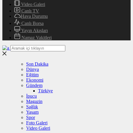
Video Galeri
Canlı TV
Hava Durumu
Canlı Borsa
Yayın Akışları
Namaz Vakitleri
Son Dakika
Dünya
Eğitim
Ekonomi
Gündem
Türkiye
İpucu
Magazin
Sağlık
Yaşam
Spor
Foto Galeri
Video Galeri