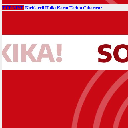
TÜRKIYE
Kırklareli Halkı Karın Tadını Çıkarıyor!