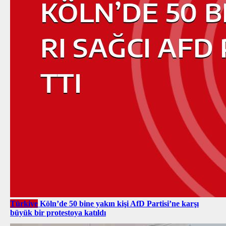
Türkiye
Köln’de 50 bine yakın kişi AfD Partisi’ne karşı
büyük bir protestoya katıldı