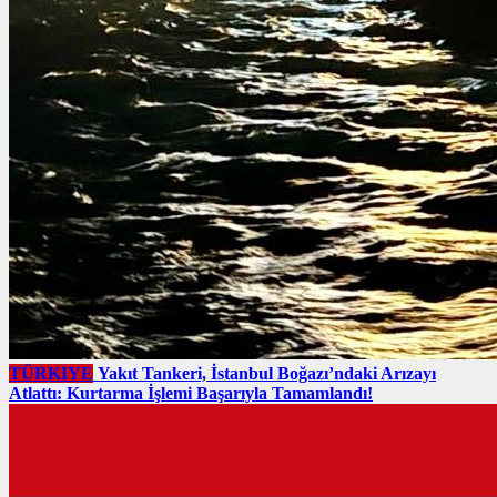
TÜRKIYE
Yakıt Tankeri, İstanbul Boğazı’ndaki Arızayı
Atlattı: Kurtarma İşlemi Başarıyla Tamamlandı!