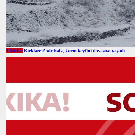
Türkiye
Kırklareli’nde halk, karın keyfini doyasıya yaşadı