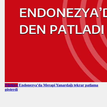
Türkiye
Endonezya’da Merapi Yanardağı tekrar patlama
gösterdi