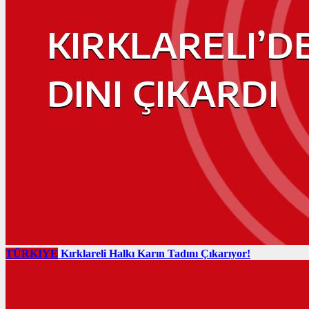
TÜRKIYE
Kırklareli Halkı Karın Tadını Çıkarıyor!