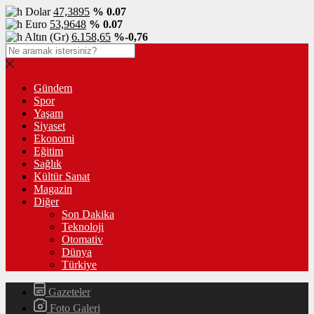
Dolar
47,3895
% 0.07
Euro
53,9648
% 0.07
Altın (Gr)
6.158,65
%-0,76
Gündem
Spor
Yaşam
Siyaset
Ekonomi
Eğitim
Sağlık
Kültür Sanat
Magazin
Diğer
Son Dakika
Teknoloji
Otomativ
Dünya
Türkiye
Gazeteler
Foto Galeri