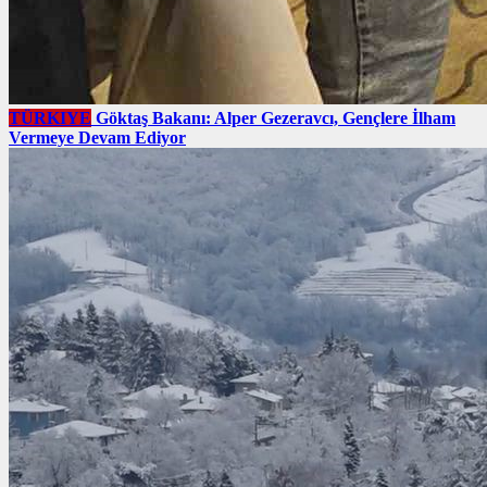
TÜRKIYE
Göktaş Bakanı: Alper Gezeravcı, Gençlere İlham
Vermeye Devam Ediyor