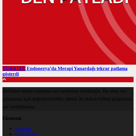
TÜRKIYE
Endonezya’da Merapi Yanardağı tekrar patlama
gösterdi
BirHaber teması birtema.com tarafından üretilmiştir. Bu alanı seo
çalışmanız için değerlendirebilir, siteniz ile alakalı kelime gruplarına
yer verebilirsiniz.
Ekonomi
Haberler
Canlı Borsa