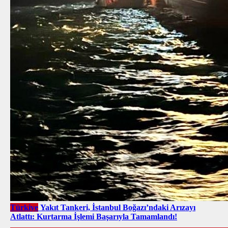
Türkiye
Yakıt Tankeri, İstanbul Boğazı’ndaki Arızayı
Atlattı: Kurtarma İşlemi Başarıyla Tamamlandı!