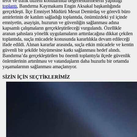
terör ve trafik düzeni konularında değerlendirmelerin yapıldığı
toplantı
, Bandırma Kaymakamı Engin Aksakal başkanlığında
gerçekleşti. İlçe Emniyet Müdürü Mesut Demirdaş ve görevli büro
amirlerinin de katılım sağladığı toplantıda, önümüzdeki yıl içinde
emniyetin, asayişin, huzurun ve güvenliğin sağlanması adına
kapsamlı çalışmaların gerçekleştirileceği vurgulandı. Özellikle
aranan şahıslara yönelik uygulamaların arttırılacağına dikkat çekilen
toplantıda, suçla mücadele konusunda kararlılıkla devam edileceği
ifade edildi. Alınan kararlar arasında, suçla etkin mücadele ve kentin
güvenli bir şekilde büyümesine katkı sağlanması hedef alındı.
Bandırma’da gerçekleştirilen bu önemli toplantıyla ilçede güvenlik
önlemlerinin artırılması ve vatandaşların daha huzurlu bir ortamda
yaşamalarının sağlanması amaçlanıyor.
SİZİN İÇİN SEÇTİKLERİMİZ