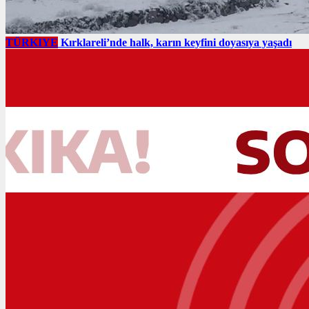
TÜRKIYE
Kırklareli’nde halk, karın keyfini doyasıya yaşadı