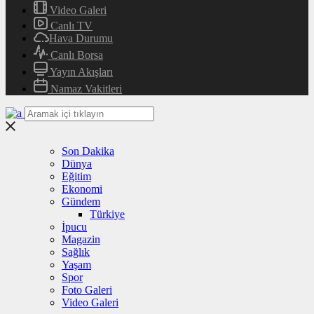
Video Galeri
Canlı TV
Hava Durumu
Canlı Borsa
Yayın Akışları
Namaz Vakitleri
Son Dakika
Dünya
Eğitim
Ekonomi
Gündem
Türkiye
İpucu
Magazin
Sağlık
Yaşam
Spor
Foto Galeri
Video Galeri