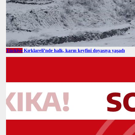
Türkiye
Kırklareli’nde halk, karın keyfini doyasıya yaşadı