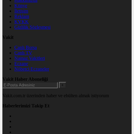
Hakkımızda
Künye
İletişim
Reklam
KVKK
Gizlilik Sözleşmesi
Vakit
Canlı Borsa
Canlı TV
Namaz Vakitleri
Eczane
Nöbetçi Eczaneler
Vakit Haber Aboneliği
+
Vakit.com.tr üzerinden haber ve ebülten almak istiyorum
Haberlerimizi Takip Et