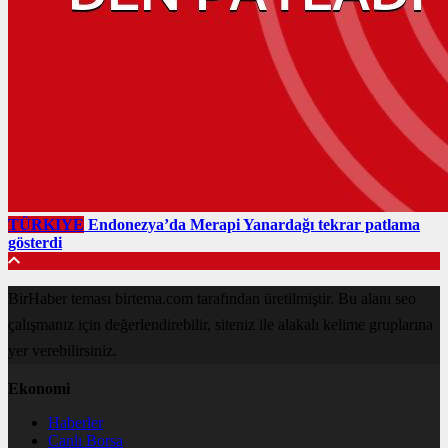
TÜRKIYE
Endonezya’da Merapi Yanardağı tekrar patlama
gösterdi
BirHaber teması birtema.com tarafından üretilmiştir. Bu alanı seo
çalışmanız için değerlendirebilir, siteniz ile alakalı kelime gruplarına
yer verebilirsiniz.
Ekonomi
Haberler
Canlı Borsa