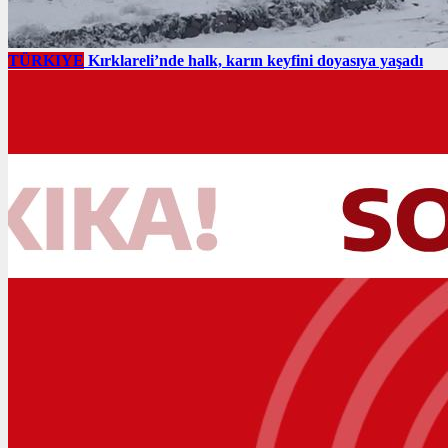
TÜRKIYE
Kırklareli’nde halk, karın keyfini doyasıya yaşadı