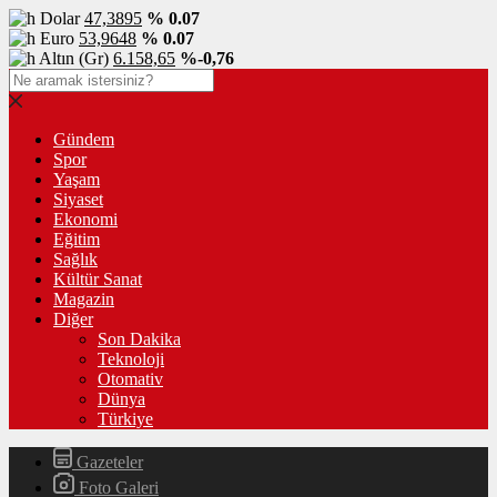
Dolar
47,3895
% 0.07
Euro
53,9648
% 0.07
Altın (Gr)
6.158,65
%-0,76
Gündem
Spor
Yaşam
Siyaset
Ekonomi
Eğitim
Sağlık
Kültür Sanat
Magazin
Diğer
Son Dakika
Teknoloji
Otomativ
Dünya
Türkiye
Gazeteler
Foto Galeri