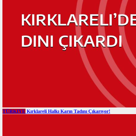
TÜRKIYE
Kırklareli Halkı Karın Tadını Çıkarıyor!