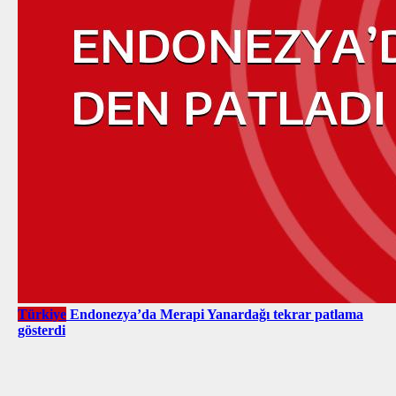
Türkiye
Endonezya’da Merapi Yanardağı tekrar patlama
gösterdi