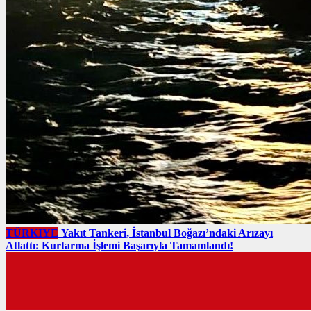
TÜRKIYE
Yakıt Tankeri, İstanbul Boğazı’ndaki Arızayı
Atlattı: Kurtarma İşlemi Başarıyla Tamamlandı!