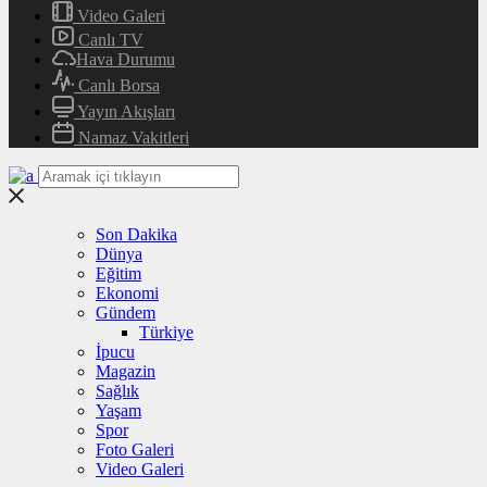
Video Galeri
Canlı TV
Hava Durumu
Canlı Borsa
Yayın Akışları
Namaz Vakitleri
Son Dakika
Dünya
Eğitim
Ekonomi
Gündem
Türkiye
İpucu
Magazin
Sağlık
Yaşam
Spor
Foto Galeri
Video Galeri