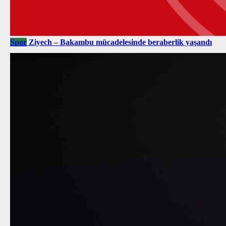
Spor
Ziyech – Bakambu mücadelesinde beraberlik yaşandı