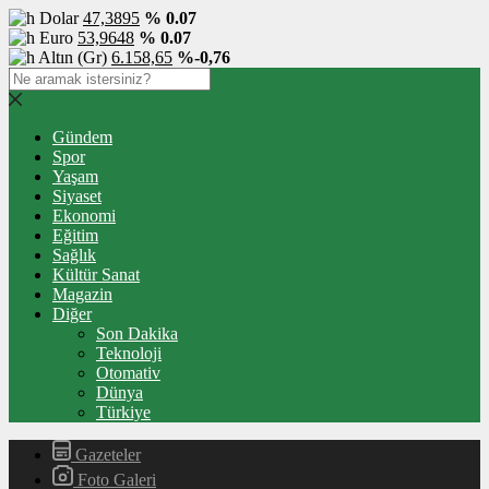
Dolar
47,3895
% 0.07
Euro
53,9648
% 0.07
Altın (Gr)
6.158,65
%-0,76
Gündem
Spor
Yaşam
Siyaset
Ekonomi
Eğitim
Sağlık
Kültür Sanat
Magazin
Diğer
Son Dakika
Teknoloji
Otomativ
Dünya
Türkiye
Gazeteler
Foto Galeri