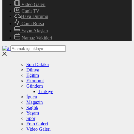
Video Galeri
Canlı TV
Hava Durumu
Canlı Borsa
Yayın Akışları
Namaz Vakitleri
Son Dakika
Dünya
Eğitim
Ekonomi
Gündem
Türkiye
İpucu
Magazin
Sağlık
Yaşam
Spor
Foto Galeri
Video Galeri