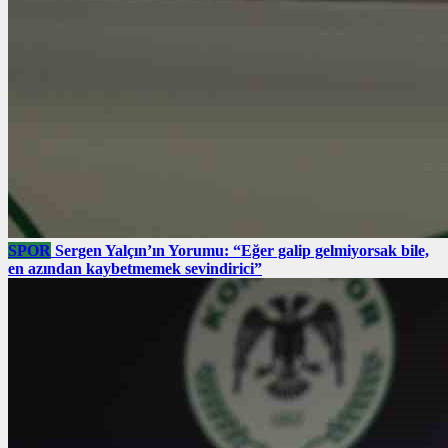
SPOR
Sergen Yalçın’ın Yorumu: “Eğer galip gelmiyorsak bile,
en azından kaybetmemek sevindirici”