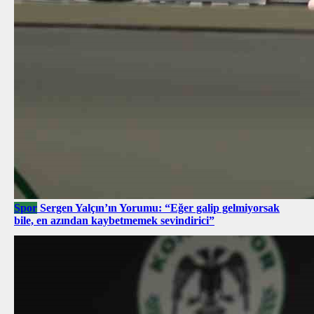
Spor
Sergen Yalçın’ın Yorumu: “Eğer galip gelmiyorsak
bile, en azından kaybetmemek sevindirici”