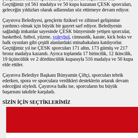
Geçtiğimiz yıl 561 madalya ve 50 kupa kazanan ÇESK sporcuları,
geleceğin yıldızları olarak adlarından söz ettirmeye devam ediyor.
Çayırova Belediyesi, gençlerin fiziksel ve zihinsel gelişimine
yardımcı olmak için büyük bir gayret sarf ediyor. Belediyenin
sağladığı imkanlar sayesinde ÇESK bünyesinde yetişen sporcular,
basketbol, futbol, yüzme,
voleybol
, cimnastik, karate, kick boks ve
halk oyunları gibi çeşitli alanlardaki müsabakalara katılıyorlar.
Geçtiğimiz yıl ise ÇESK sporcuları 171 altın, 173 gümüş ve 217
bronz madalya kazandı. Ayrıca toplamda 17 birincilik, 12 ikincilik,
19 üçüncülük ve 2 dördüncülük kupasıyla 516 madalya ve 50 kupa
elde ettiler.
Çayırova Belediye Başkanı Bünyamin Çiftçi, sporcuları tebrik
ederken, spora ve sporculara verdikleri desteklerin artarak devam
edeceğini söyledi. Çayırova halkı ise, sporcuların bu büyük
başarısını takdirle karşıladı.
SİZİN İÇİN SEÇTİKLERİMİZ