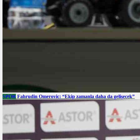
SPOR
Fahrudin Omerovic: “Ekip zamanla daha da gelişecek”