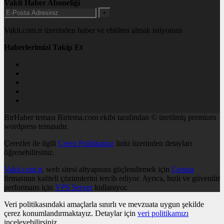
Vakit Haber Aboneliği
+
Vakit.com.tr üzerinden haber ve ebülten almak istiyorum
Haberlerimizi Takip Et
BirHaber teması Birtema.com ekibi tarafından © üretilmiş premium
wordpress temasıdır.
Çerezler ile ilgili
Çerez Politikamız
linki üzerinden detayları
öğrenebilirsiniz.
Vakit.com.tr
, web sitesi altyapısını güçlendirmek için
Cenuta
firmasının kaliteli çözümlerini tercih ediyor. Ayrıca, hızlı ve güvenilir
performans için
VPS Server
kullanıyor.
Veri politikasındaki amaçlarla sınırlı ve mevzuata uygun şekilde
çerez konumlandırmaktayız. Detaylar için
veri politikamızı
inceleyebilirsiniz.