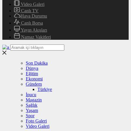
Video Galeri
Canlı TV
Hava Durumu
Canlı Borsa
Yayın Akışları
Namaz Vakitleri
Son Dakika
Dünya
Eğitim
Ekonomi
Gündem
Türkiye
İpucu
Magazin
Sağlık
Yaşam
Spor
Foto Galeri
Video Galeri