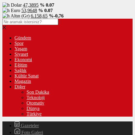
Dolar
47,3895
% 0.07
Euro
53,9648
% 0.07
Altın (Gr)
6.158,65
%-0,76
Gündem
Spor
Yaşam
Siyaset
Ekonomi
Eğitim
Sağlık
Kültür Sanat
Magazin
Diğer
Son Dakika
Teknoloji
Otomativ
Dünya
Türkiye
Gazeteler
Foto Galeri