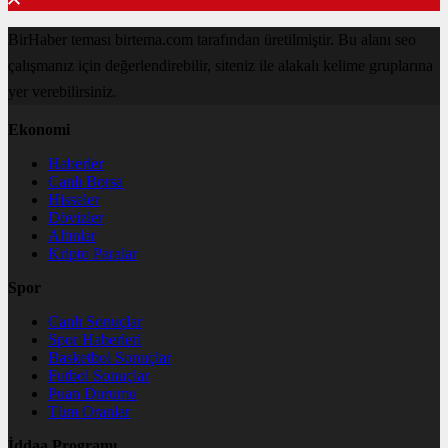
BirHaber teması birtema.com tarafından üretilmiştir. Bu alanı seo
çalışmanız için değerlendirebilir, siteniz ile alakalı kelime gruplarına
yer verebilirsiniz.
Ekonomi
Haberler
Canlı Borsa
Hisseler
Dövizler
Altınlar
Kripto Paralar
Spor
Canlı Sonuçlar
Spor Haberleri
Basketbol Sonuçlar
Futbol Sonuçlar
Puan Durumu
Tüm Oranlar
İddaa Programı