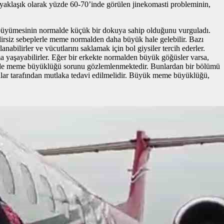
 yaklaşık olarak yüzde 60-70’inde görülen jinekomasti probleminin,
 büyümesinin normalde küçük bir dokuya sahip olduğunu vurguladı.
irsiz sebeplerle meme normalden daha büyük hale gelebilir. Bazı
bilirler ve vücutlarını saklamak için bol giysiler tercih ederler.
vma yaşayabilirler. Eğer bir erkekte normalden büyük göğüsler varsa,
70’inde meme büyüklüğü sorunu gözlemlenmektedir. Bunlardan bir bölümü
rahlar tarafından mutlaka tedavi edilmelidir. Büyük meme büyüklüğü,