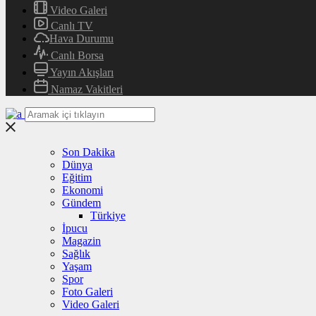
Video Galeri
Canlı TV
Hava Durumu
Canlı Borsa
Yayın Akışları
Namaz Vakitleri
Son Dakika
Dünya
Eğitim
Ekonomi
Gündem
Türkiye
İpucu
Magazin
Sağlık
Yaşam
Spor
Foto Galeri
Video Galeri