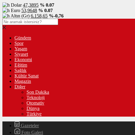
Dolar
47,3895
% 0.07
Euro
53,9648
% 0.07
Altın (Gr)
6.158,65
%-0,76
Gündem
Spor
Yaşam
Siyaset
Ekonomi
Eğitim
Sağlık
Kültür Sanat
Magazin
Diğer
Son Dakika
Teknoloji
Otomativ
Dünya
Türkiye
Gazeteler
Foto Galeri