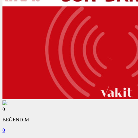
0
BEĞENDİM
0