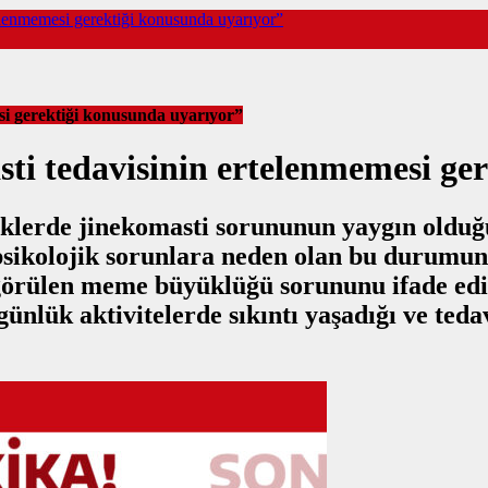
telenmemesi gerektiği konusunda uyarıyor”
si gerektiği konusunda uyarıyor”
sti tedavisinin ertelenmemesi ge
eklerde jinekomasti sorununun yaygın olduğu
ve psikolojik sorunlara neden olan bu durumun
e görülen meme büyüklüğü sorununu ifade e
günlük aktivitelerde sıkıntı yaşadığı ve ted