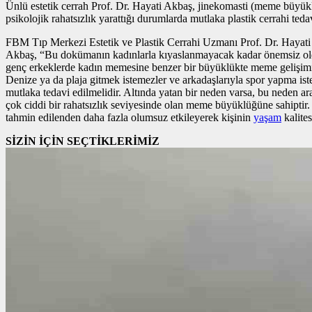
Ünlü estetik cerrah Prof. Dr. Hayati Akbaş, jinekomasti (meme büyükl
psikolojik rahatsızlık yarattığı durumlarda mutlaka plastik cerrahi tedavi
FBM Tıp Merkezi Estetik ve Plastik Cerrahi Uzmanı Prof. Dr. Hayat
Akbaş, “Bu dokümanın kadınlarla kıyaslanmayacak kadar önemsiz olduğ
genç erkeklerde kadın memesine benzer bir büyüklükte meme gelişimi gör
Denize ya da plaja gitmek istemezler ve arkadaşlarıyla spor yapma istek
mutlaka tedavi edilmelidir. Altında yatan bir neden varsa, bu neden 
çok ciddi bir rahatsızlık seviyesinde olan meme büyüklüğüne sahiptir.
tahmin edilenden daha fazla olumsuz etkileyerek kişinin
yaşam
kalites
SİZİN İÇİN SEÇTİKLERİMİZ