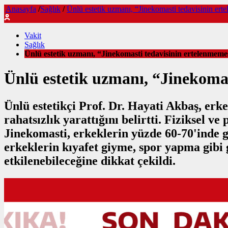
Anasayfa
/
Sağlık
/
Ünlü estetik uzmanı, “Jinekomasti tedavisinin er
Vakit
Sağlık
Ünlü estetik uzmanı, “Jinekomasti tedavisinin ertelenmeme
Ünlü estetik uzmanı, “Jinekoma
Ünlü estetikçi Prof. Dr. Hayati Akbaş, erk
rahatsızlık yarattığını belirtti. Fiziksel 
Jinekomasti, erkeklerin yüzde 60-70'ind
erkeklerin kıyafet giyme, spor yapma gibi 
etkilenebileceğine dikkat çekildi.