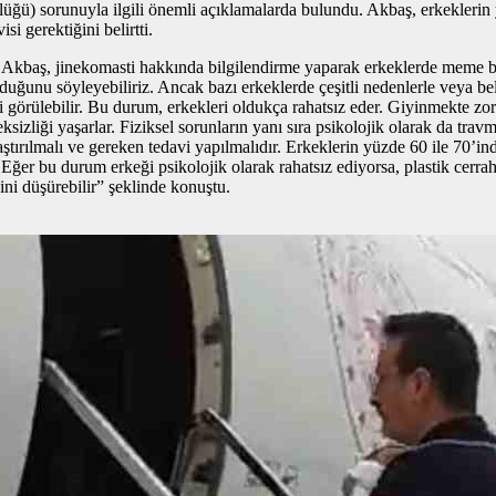
üğü) sorunuyla ilgili önemli açıklamalarda bulundu. Akbaş, erkeklerin
si gerektiğini belirtti.
i Akbaş, jinekomasti hakkında bilgilendirme yaparak erkeklerde meme
unu söyleyebiliriz. Ancak bazı erkeklerde çeşitli nedenlerle veya bel
ülebilir. Bu durum, erkekleri oldukça rahatsız eder. Giyinmekte zorlana
sizliği yaşarlar. Fiziksel sorunların yanı sıra psikolojik olarak da tra
araştırılmalı ve gereken tedavi yapılmalıdır. Erkeklerin yüzde 60 ile 
 Eğer bu durum erkeği psikolojik olarak rahatsız ediyorsa, plastik cer
ini düşürebilir” şeklinde konuştu.