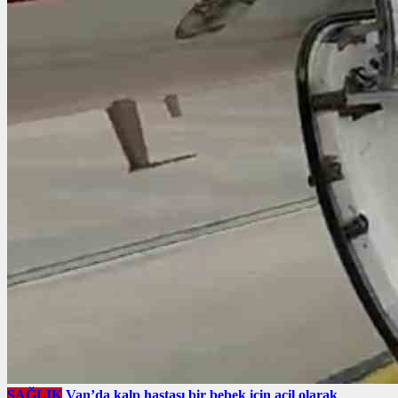
SAĞLIK
Van’da kalp hastası bir bebek için acil olarak