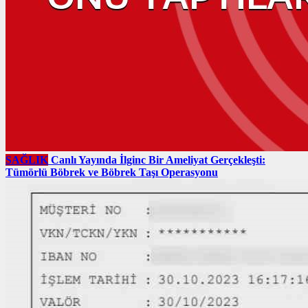
SAĞLIK
Canlı Yayında İlginc Bir Ameliyat Gerçekleşti:
Tümörlü Böbrek ve Böbrek Taşı Operasyonu