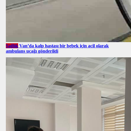
Sağlık
Van’da kalp hastası bir bebek için acil olarak
ambulans uçağı gönderildi