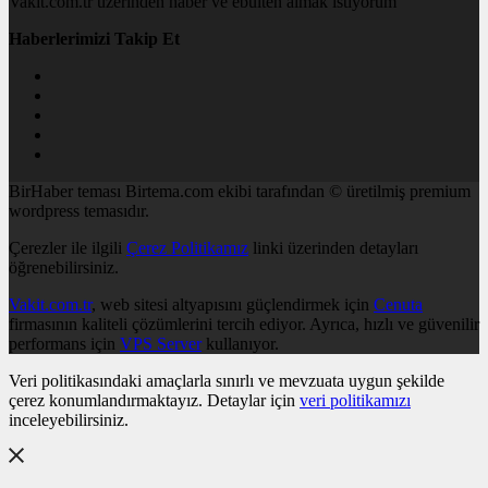
Vakit.com.tr üzerinden haber ve ebülten almak istiyorum
Haberlerimizi Takip Et
BirHaber teması Birtema.com ekibi tarafından © üretilmiş premium
wordpress temasıdır.
Çerezler ile ilgili
Çerez Politikamız
linki üzerinden detayları
öğrenebilirsiniz.
Vakit.com.tr
, web sitesi altyapısını güçlendirmek için
Cenuta
firmasının kaliteli çözümlerini tercih ediyor. Ayrıca, hızlı ve güvenilir
performans için
VPS Server
kullanıyor.
Veri politikasındaki amaçlarla sınırlı ve mevzuata uygun şekilde
çerez konumlandırmaktayız. Detaylar için
veri politikamızı
inceleyebilirsiniz.