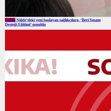
Sağlık
Niğde’deki yeni başlayan sağlıkçılara, ‘İleri Yaşam
Desteği Eğitimi’ sunuldu