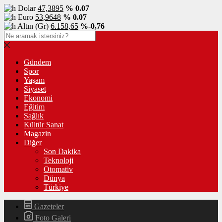
Dolar
47,3895
% 0.07
Euro
53,9648
% 0.07
Altın (Gr)
6.158,65
%-0,76
Gündem
Spor
Yaşam
Siyaset
Ekonomi
Eğitim
Sağlık
Kültür Sanat
Magazin
Diğer
Son Dakika
Teknoloji
Otomativ
Dünya
Türkiye
Gazeteler
Foto Galeri