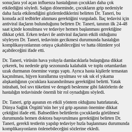
sonuçlara yol açan influenza hastalığının çocukları daha çok
etkilediğini söyledi. Salgın döneminde, çocukların grip nedeniyle
daha fazla etkilendiğini gözlemlediklerini belirten Dr. Taneri, bu
konuda acil tedbirler alınması gerektiğini vurguladı. İlaç tedavisi için
antiviral ilaçların bulunduğunu belirten Dr. Taneri, tanının ilk 24-48
saat içinde konulması ve tedaviye hemen başlanması gerektiğine
dikkat çekti. Erken tedavi ile antiviral ilaçların etkili olduğunu
söyleyen Dr. Taneri, tedavinin gecikmesi durumunda hastalığın
komplikasyonlarının ortaya çıkabileceğini ve hatta ölümlere yol
açabileceğini ifade etti.
Dr. Taneri, virüsün hava yoluyla damlacıklarla bulaştığına dikkat
çekerek, bu nedenle grip sezonunda kalabalık ve toplu ortamlardan
uzak durmanın önemine vurgu yaptı. Ayrıca hasta kişilerle temastan
kaçınılması, hijyen kurallarına uyulması ve sık sık el yıkama
alışkanlığının çocuklara kazandırılması gerektiğini belirtti. Yatak
istirahati, bol sıvı tüketimi ve dengeli beslenme gibi faktörlerin de
hastalığın tedavisinde önemli bir rol oynadığını söyledi.
Dr. Taneri, grip aşısının en etkili yöntem olduğunu hatırlatarak,
Dünya Sağlık Örgütü’nün her yıl grip aşısının önemine dikkat
çektiğini ifade etti. Bahsedilen belirtilerin çocuklarda görülmesi
durumunda hemen doktora başvurulması gerektiğini belirten Dr.
Taneri, gerekli testlerin yapılıp tedaviye hızla başlanması durumunda
komplikasyonların önlenebileceğini sözlerine ekledi.