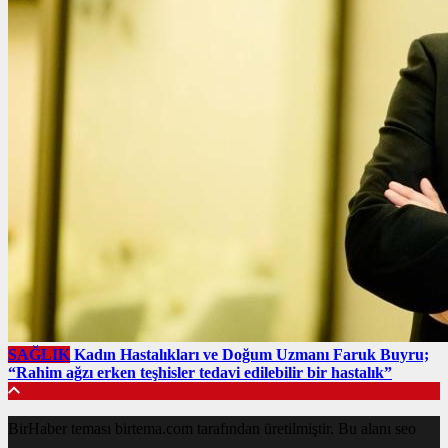
SAĞLIK
Kadın Hastalıkları ve Doğum Uzmanı Faruk Buyru;
“Rahim ağzı erken teşhisler tedavi edilebilir bir hastalık”
BirHaber teması birtema.com tarafından üretilmiştir. Bu alanı seo