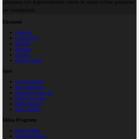
çalışmanız için değerlendirebilir, siteniz ile alakalı kelime gruplarına
yer verebilirsiniz.
Ekonomi
Haberler
Canlı Borsa
Hisseler
Dövizler
Altınlar
Kripto Paralar
Spor
Canlı Sonuçlar
Spor Haberleri
Basketbol Sonuçlar
Futbol Sonuçlar
Puan Durumu
Tüm Oranlar
İddaa Programı
Futbol İddaa
Basketbol İddaa