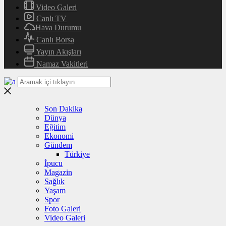
Video Galeri
Canlı TV
Hava Durumu
Canlı Borsa
Yayın Akışları
Namaz Vakitleri
Son Dakika
Dünya
Eğitim
Ekonomi
Gündem
Türkiye
İpucu
Magazin
Sağlık
Yaşam
Spor
Foto Galeri
Video Galeri