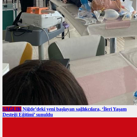
SAĞLIK
Niğde’deki yeni başlayan sağlıkçılara, ‘İleri Yaşam
Desteği Eğitimi’ sunuldu