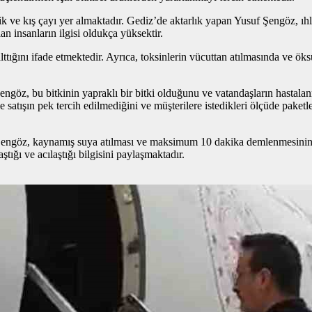
ekik ve kış çayı yer almaktadır. Gediz’de aktarlık yapan Yusuf Şengöz,
an insanların ilgisi oldukça yüksektir.
ttığını ifade etmektedir. Ayrıca, toksinlerin vücuttan atılmasında ve öks
öz, bu bitkinin yapraklı bir bitki olduğunu ve vatandaşların hastalanma
satışın pek tercih edilmediğini ve müşterilere istedikleri ölçüde paketle
 Şengöz, kaynamış suya atılması ve maksimum 10 dakika demlenmesinin 
ığı ve acılaştığı bilgisini paylaşmaktadır.