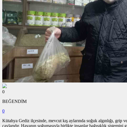
0
BEĞENDİM
0
Kütahya Gediz ilçesinde, mevcut kış aylarında soğuk algınlığı, grip ve 
çaylarıdır. Havanın soğumasıyla birlikte insanlar bağışıklık sistemini 