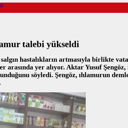
di
lamur talebi yükseldi
salgın hastalıkların artmasıyla birlikte vat
ler arasında yer alıyor. Aktar Yusuf Şengöz,
ulunduğunu söyledi. Şengöz, ıhlamurun demlet
.