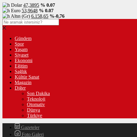
Dolar
47,3895
% 0.07
Euro
53,9648
% 0.07
Altın (Gr)
6.158,65
%-0,76
Gündem
Spor
Yaşam
Siyaset
Ekonomi
Eğitim
Sağlık
Kültür Sanat
Magazin
Diğer
Son Dakika
Teknoloji
Otomativ
Dünya
Türkiye
Gazeteler
Foto Galeri