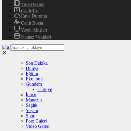
Video Galeri
Canlı TV
Hava Durumu
Canlı Borsa
Yayın Akışları
Namaz Vakitleri
Son Dakika
Dünya
Eğitim
Ekonomi
Gündem
Türkiye
İpucu
Magazin
Sağlık
Yaşam
Spor
Foto Galeri
Video Galeri