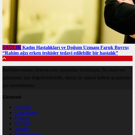
SAĞLIK
Kadın Hastalıkları ve Doğum Uzmanı Faruk Buyru;
“Rahim ağzı erken teşhisler tedavi edilebilir bir hastalık”
BirHaber teması birtema.com tarafından üretilmiştir. Bu alanı seo
çalışmanız için değerlendirebilir, siteniz ile alakalı kelime gruplarına
yer verebilirsiniz.
Ekonomi
Haberler
Canlı Borsa
Hisseler
Dövizler
Altınlar
Kripto Paralar