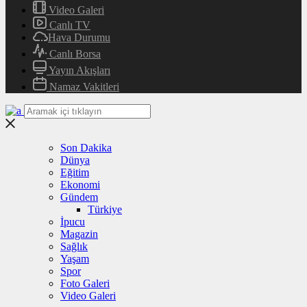
Video Galeri
Canlı TV
Hava Durumu
Canlı Borsa
Yayın Akışları
Namaz Vakitleri
Son Dakika
Dünya
Eğitim
Ekonomi
Gündem
Türkiye
İpucu
Magazin
Sağlık
Yaşam
Spor
Foto Galeri
Video Galeri