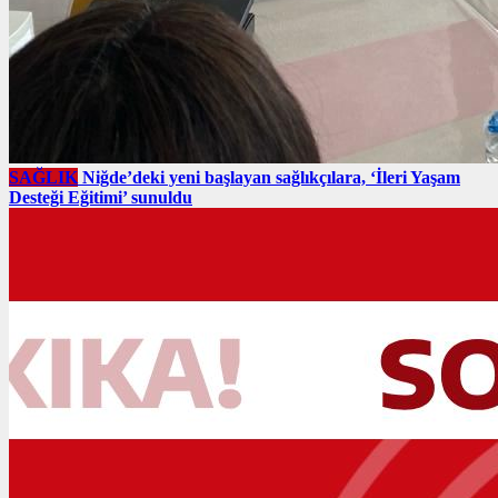
SAĞLIK
Niğde’deki yeni başlayan sağlıkçılara, ‘İleri Yaşam
Desteği Eğitimi’ sunuldu