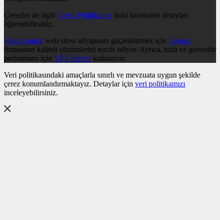
Çerezler ile ilgili
Çerez Politikamız
linki üzerinden detayları
öğrenebilirsiniz.
Vakit.com.tr
, web sitesi altyapısını güçlendirmek için
Cenuta
firmasının kaliteli çözümlerini tercih ediyor. Ayrıca, hızlı ve güvenilir
performans için
VPS Server
kullanıyor.
Veri politikasındaki amaçlarla sınırlı ve mevzuata uygun şekilde
çerez konumlandırmaktayız. Detaylar için
veri politikamızı
inceleyebilirsiniz.