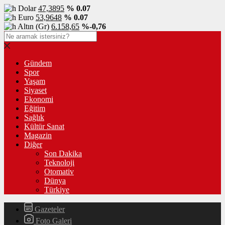
Dolar
47,3895
% 0.07
Euro
53,9648
% 0.07
Altın (Gr)
6.158,65
%-0,76
Gündem
Spor
Yaşam
Siyaset
Ekonomi
Eğitim
Sağlık
Kültür Sanat
Magazin
Diğer
Son Dakika
Teknoloji
Otomativ
Dünya
Türkiye
Gazeteler
Foto Galeri