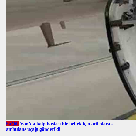
Sağlık
Van’da kalp hastası bir bebek için acil olarak
ambulans uçağı gönderildi