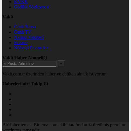
KVKK
Gizlilik Sözleşmesi
Vakit
Canlı Borsa
Canlı TV
Namaz Vakitleri
Eczane
Nöbetçi Eczaneler
Vakit Haber Aboneliği
+
Vakit.com.tr üzerinden haber ve ebülten almak istiyorum
Haberlerimizi Takip Et
BirHaber teması Birtema.com ekibi tarafından © üretilmiş premium
wordpress temasıdır.