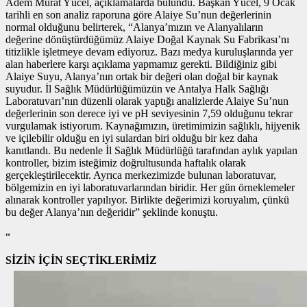
Adem Murat Yücel, açıklamalarda bulundu. Başkan Yücel, 9 Ocak
tarihli en son analiz raporuna göre Alaiye Su’nun değerlerinin
normal olduğunu belirterek, “Alanya’mızın ve Alanyalıların
değerine dönüştürdüğümüz Alaiye Doğal Kaynak Su Fabrikası’nı
titizlikle işletmeye devam ediyoruz. Bazı medya kuruluşlarında yer
alan haberlere karşı açıklama yapmamız gerekti. Bildiğiniz gibi
Alaiye Suyu, Alanya’nın ortak bir değeri olan doğal bir kaynak
suyudur. İl Sağlık Müdürlüğümüzün ve Antalya Halk Sağlığı
Laboratuvarı’nın düzenli olarak yaptığı analizlerde Alaiye Su’nun
değerlerinin son derece iyi ve pH seviyesinin 7,59 olduğunu tekrar
vurgulamak istiyorum. Kaynağımızın, üretimimizin sağlıklı, hijyenik
ve içilebilir olduğu en iyi sulardan biri olduğu bir kez daha
kanıtlandı. Bu nedenle İl Sağlık Müdürlüğü tarafından aylık yapılan
kontroller, bizim isteğimiz doğrultusunda haftalık olarak
gerçekleştirilecektir. Ayrıca merkezimizde bulunan laboratuvar,
bölgemizin en iyi laboratuvarlarından biridir. Her gün örneklemeler
alınarak kontroller yapılıyor. Birlikte değerimizi koruyalım, çünkü
bu değer Alanya’nın değeridir” şeklinde konuştu.
“
SİZİN İÇİN SEÇTİKLERİMİZ