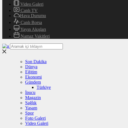
Video Galeri
Canlı TV
Hava Durumu
Canlı Borsa
Yayın Akışları
Namaz Vakitleri
Son Dakika
Dünya
Eğitim
Ekonomi
Gündem
Türkiye
İpucu
Magazin
Sağlık
Yaşam
Spor
Foto Galeri
Video Galeri