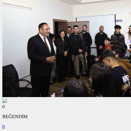
0
BEĞENDİM
0