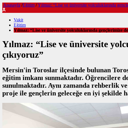
Anasayfa
/
Eğitim
/
Yılmaz: “Lise ve üniversite yolculuklarında gençl
Vakit
Eğitim
Yılmaz: “Lise ve üniversite yolculuklarında gençlerimize de
Yılmaz: “Lise ve üniversite yol
çıkıyoruz”
Mersin'in Toroslar ilçesinde bulunan Toros
eğitim imkanı sunmaktadır. Öğrencilere den
sunulmaktadır. Aynı zamanda rehberlik ve p
proje ile gençlerin geleceğe en iyi şekilde