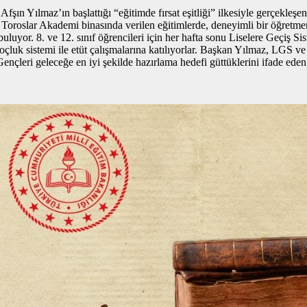
fşın Yılmaz’ın başlattığı “eğitimde fırsat eşitliği” ilkesiyle gerçekleş
Toroslar Akademi binasında verilen eğitimlerde, deneyimli bir öğretmen
buluyor. 8. ve 12. sınıf öğrencileri için her hafta sonu Liselere Geçi
oçluk sistemi ile etüt çalışmalarına katılıyorlar. Başkan Yılmaz, LGS ve
Gençleri geleceğe en iyi şekilde hazırlama hedefi güttüklerini ifade ede