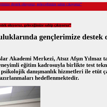
erimize destek oluyoruz, geleceğimize sahip çıkıyoruz”
stek oluyoruz, geleceğimize sahip çıkıyoruz”
culuklarında gençlerimize destek 
lar Akademi Merkezi, Atsız Afşın Yılmaz tar
eyimli eğitim kadrosuyla birlikte test tekn
sikolojik danışmanlık hizmetleri ile etüt ç
 hazırlanmaları hedeflenmektedir.