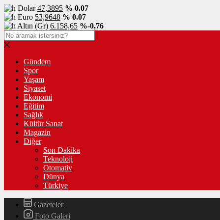
Dolar
47,3895
% 0.07
Euro
53,9648
% 0.07
Altın (Gr)
6.158,65
%-0,76
Gündem
Spor
Yaşam
Siyaset
Ekonomi
Eğitim
Sağlık
Kültür Sanat
Magazin
Diğer
Son Dakika
Teknoloji
Otomativ
Dünya
Türkiye
Gazeteler
Foto Galeri