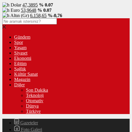
Dolar
47,3895
% 0.07
Euro
53,9648
% 0.07
Altın (Gr)
6.158,65
%-0,76
Gündem
Spor
Yaşam
Siyaset
Ekonomi
Eğitim
Sağlık
Kültür Sanat
Magazin
Diğer
Son Dakika
Teknoloji
Otomativ
Dünya
Türkiye
Gazeteler
Foto Galeri