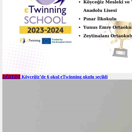
EĞITIM
Köyceğiz’de 6 okul eTwinning okulu seçildi