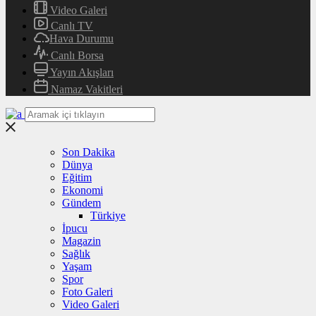
Video Galeri
Canlı TV
Hava Durumu
Canlı Borsa
Yayın Akışları
Namaz Vakitleri
Son Dakika
Dünya
Eğitim
Ekonomi
Gündem
Türkiye
İpucu
Magazin
Sağlık
Yaşam
Spor
Foto Galeri
Video Galeri