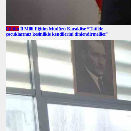
Eğitim
İl Milli Eğitim Müdürü Karaköse ”Tatilde
çocuklarımız kesinlikle kendilerini dinlendirmeliler”