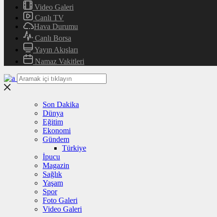
Video Galeri
Canlı TV
Hava Durumu
Canlı Borsa
Yayın Akışları
Namaz Vakitleri
Son Dakika
Dünya
Eğitim
Ekonomi
Gündem
Türkiye
İpucu
Magazin
Sağlık
Yaşam
Spor
Foto Galeri
Video Galeri