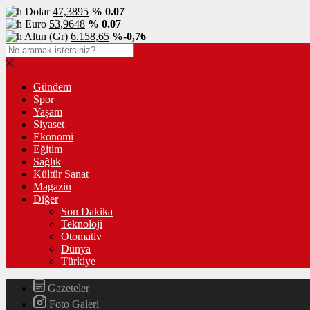
Dolar
47,3895
% 0.07
Euro
53,9648
% 0.07
Altın (Gr)
6.158,65
%-0,76
Gündem
Spor
Yaşam
Siyaset
Ekonomi
Eğitim
Sağlık
Kültür Sanat
Magazin
Diğer
Son Dakika
Teknoloji
Otomativ
Dünya
Türkiye
Gazeteler
Foto Galeri