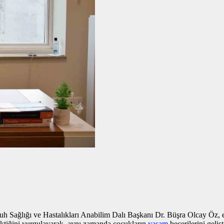
lığı ve Hastalıkları Anabilim Dalı Başkanı Dr. Büşra Olcay Öz, ebevey
rektiğini vurgulayarak, aynı zamanda çocukların
yaşam
becerilerini geli