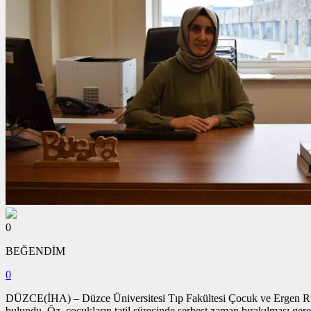
0
BEĞENDİM
0
DÜZCE(İHA) – Düzce Üniversitesi Tıp Fakültesi Çocuk ve Ergen Ruh Sağ
bulundu. Öz, çocukların tatil sürecinde serbest zaman bırakılması ge