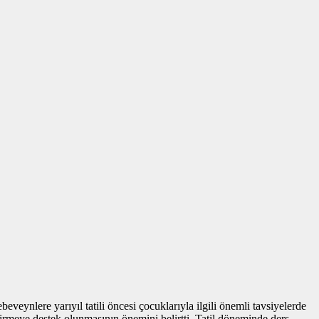
nlere yarıyıl tatili öncesi çocuklarıyla ilgili önemli tavsiyelerde
ştirmeye destek olunmasının önemini belirtti. Tatil döneminde ders