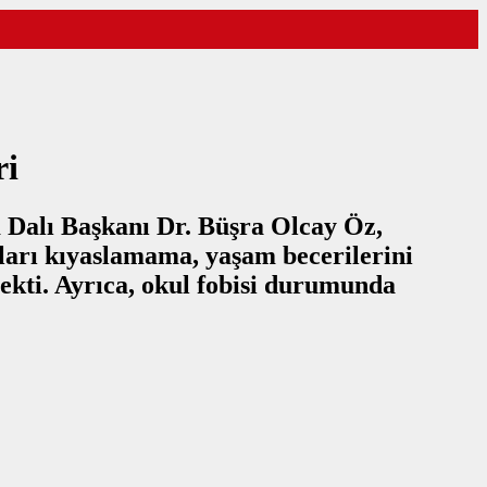
ri
m Dalı Başkanı Dr. Büşra Olcay Öz,
nları kıyaslamama, yaşam becerilerini
ekti. Ayrıca, okul fobisi durumunda