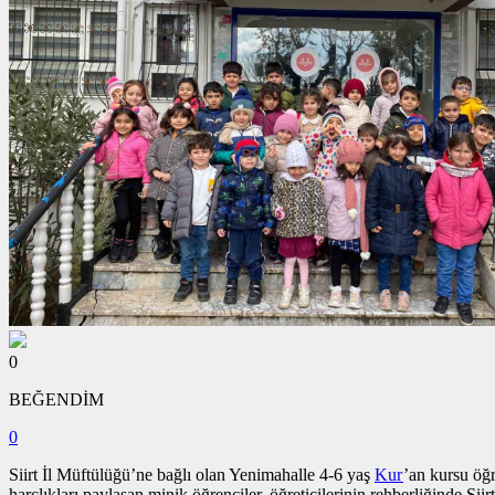
0
BEĞENDİM
0
Siirt İl Müftülüğü’ne bağlı olan Yenimahalle 4-6 yaş
Kur
’an kursu öğr
harçlıkları paylaşan minik öğrenciler, öğreticilerinin rehberliğinde Sii