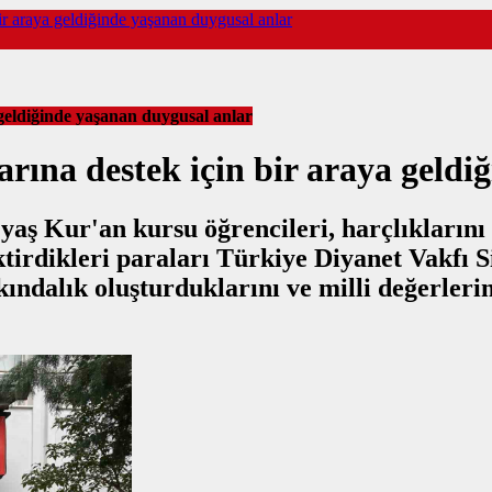
 bir araya geldiğinde yaşanan duygusal anlar
a geldiğinde yaşanan duygusal anlar
nlarına destek için bir araya geld
 yaş Kur'an kursu öğrencileri, harçlıklarını
irdikleri paraları Türkiye Diyanet Vakfı Sii
kındalık oluşturduklarını ve milli değerlerin