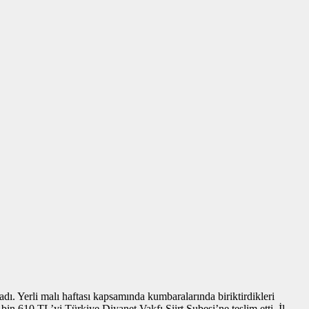
adı. Yerli malı haftası kapsamında kumbaralarında biriktirdikleri
 bin 610 TL’yi Türkiye Diyanet Vakfı Siirt Şubesi’ne teslim etti. İl