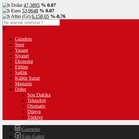
Dolar
47,3895
% 0.07
Euro
53,9648
% 0.07
Altın (Gr)
6.158,65
%-0,76
Gündem
Spor
Yaşam
Siyaset
Ekonomi
Eğitim
Sağlık
Kültür Sanat
Magazin
Diğer
Son Dakika
Teknoloji
Otomativ
Dünya
Türkiye
Gazeteler
Foto Galeri