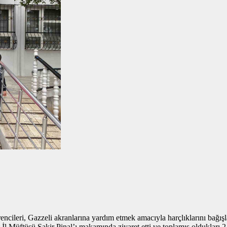
encileri, Gazzeli akranlarına yardım etmek amacıyla harçlıklarını bağışl
rt İl Müftüsü Şakir Pinal’ı makamında ziyaret etti ve toplamış oldukları 2