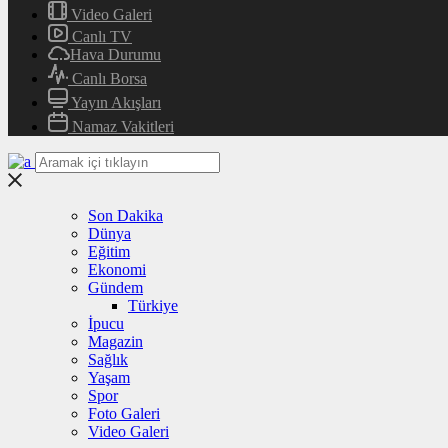
Video Galeri
Canlı TV
Hava Durumu
Canlı Borsa
Yayın Akışları
Namaz Vakitleri
Son Dakika
Dünya
Eğitim
Ekonomi
Gündem
Türkiye
İpucu
Magazin
Sağlık
Yaşam
Spor
Foto Galeri
Video Galeri