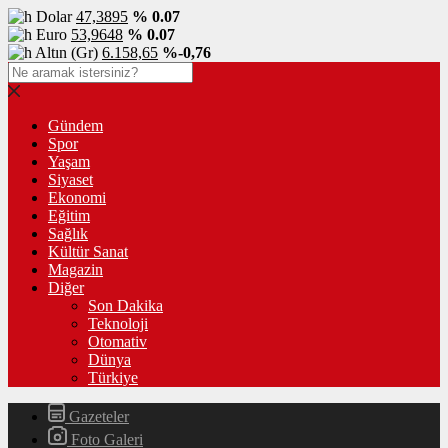
Dolar
47,3895
% 0.07
Euro
53,9648
% 0.07
Altın (Gr)
6.158,65
%-0,76
Gündem
Spor
Yaşam
Siyaset
Ekonomi
Eğitim
Sağlık
Kültür Sanat
Magazin
Diğer
Son Dakika
Teknoloji
Otomativ
Dünya
Türkiye
Gazeteler
Foto Galeri