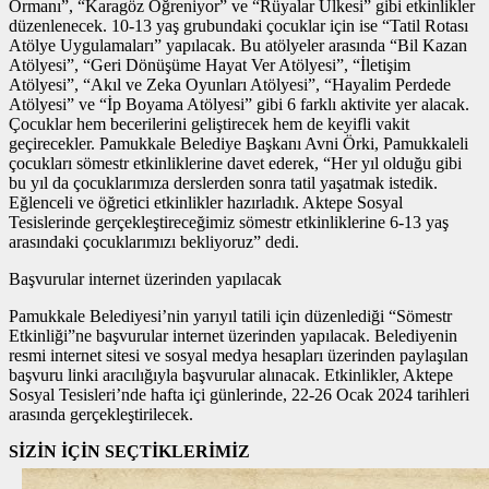
Ormanı”, “Karagöz Öğreniyor” ve “Rüyalar Ülkesi” gibi etkinlikler
düzenlenecek. 10-13 yaş grubundaki çocuklar için ise “Tatil Rotası
Atölye Uygulamaları” yapılacak. Bu atölyeler arasında “Bil Kazan
Atölyesi”, “Geri Dönüşüme Hayat Ver Atölyesi”, “İletişim
Atölyesi”, “Akıl ve Zeka Oyunları Atölyesi”, “Hayalim Perdede
Atölyesi” ve “İp Boyama Atölyesi” gibi 6 farklı aktivite yer alacak.
Çocuklar hem becerilerini geliştirecek hem de keyifli vakit
geçirecekler. Pamukkale Belediye Başkanı Avni Örki, Pamukkaleli
çocukları sömestr etkinliklerine davet ederek, “Her yıl olduğu gibi
bu yıl da çocuklarımıza derslerden sonra tatil yaşatmak istedik.
Eğlenceli ve öğretici etkinlikler hazırladık. Aktepe Sosyal
Tesislerinde gerçekleştireceğimiz sömestr etkinliklerine 6-13 yaş
arasındaki çocuklarımızı bekliyoruz” dedi.
Başvurular internet üzerinden yapılacak
Pamukkale Belediyesi’nin yarıyıl tatili için düzenlediği “Sömestr
Etkinliği”ne başvurular internet üzerinden yapılacak. Belediyenin
resmi internet sitesi ve sosyal medya hesapları üzerinden paylaşılan
başvuru linki aracılığıyla başvurular alınacak. Etkinlikler, Aktepe
Sosyal Tesisleri’nde hafta içi günlerinde, 22-26 Ocak 2024 tarihleri
arasında gerçekleştirilecek.
SİZİN İÇİN SEÇTİKLERİMİZ