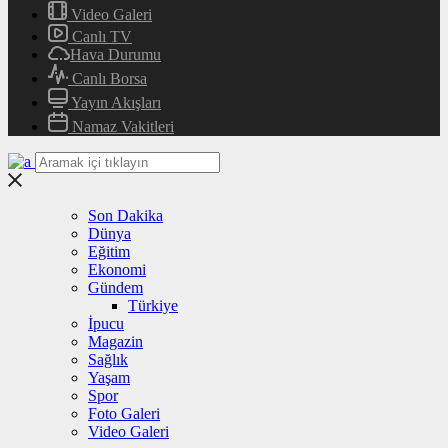
Video Galeri
Canlı TV
Hava Durumu
Canlı Borsa
Yayın Akışları
Namaz Vakitleri
Son Dakika
Dünya
Eğitim
Ekonomi
Gündem
Türkiye
İpucu
Magazin
Sağlık
Yaşam
Spor
Foto Galeri
Video Galeri