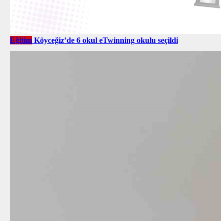
Eğitim
Köyceğiz’de 6 okul eTwinning okulu seçildi