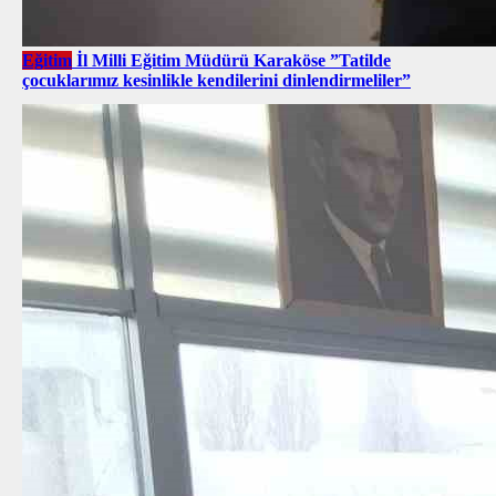
Eğitim
İl Milli Eğitim Müdürü Karaköse ”Tatilde
çocuklarımız kesinlikle kendilerini dinlendirmeliler”