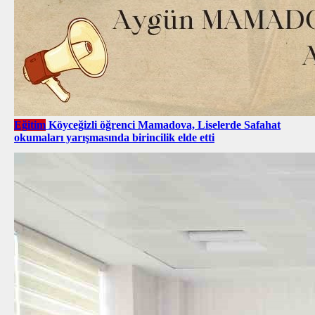
Eğitim
Köyceğizli öğrenci Mamadova, Liselerde Safahat
okumaları yarışmasında birincilik elde etti