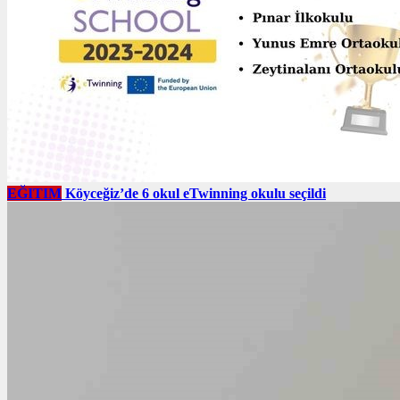
EĞITIM
Köyceğiz’de 6 okul eTwinning okulu seçildi