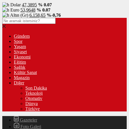
Dolar
47,3895
% 0.07
Euro
53,9648
% 0.07
Altın (Gr)
6.158,65
%-0,76
Gündem
Spor
Yaşam
Siyaset
Ekonomi
Eğitim
Sağlık
Kültür Sanat
Magazin
Diğer
Son Dakika
Teknoloji
Otomativ
Dünya
Türkiye
Gazeteler
Foto Galeri