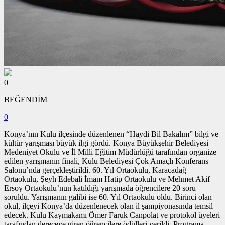
0
BEĞENDİM
0
Konya’nın Kulu ilçesinde düzenlenen “Haydi Bil Bakalım” bilgi ve
kültür yarışması büyük ilgi gördü. Konya Büyükşehir Belediyesi
Medeniyet Okulu ve İl Milli Eğitim Müdürlüğü tarafından organize
edilen yarışmanın finali, Kulu Belediyesi Çok Amaçlı Konferans
Salonu’nda gerçekleştirildi. 60. Yıl Ortaokulu, Karacadağ
Ortaokulu, Şeyh Edebali İmam Hatip Ortaokulu ve Mehmet Akif
Ersoy Ortaokulu’nun katıldığı yarışmada öğrencilere 20 soru
soruldu. Yarışmanın galibi ise 60. Yıl Ortaokulu oldu. Birinci olan
okul, ilçeyi Konya’da düzenlenecek olan il şampiyonasında temsil
edecek. Kulu Kaymakamı Ömer Faruk Canpolat ve protokol üyeleri
tarafından dereceye giren öğrencilere ödülleri verildi. Programa,