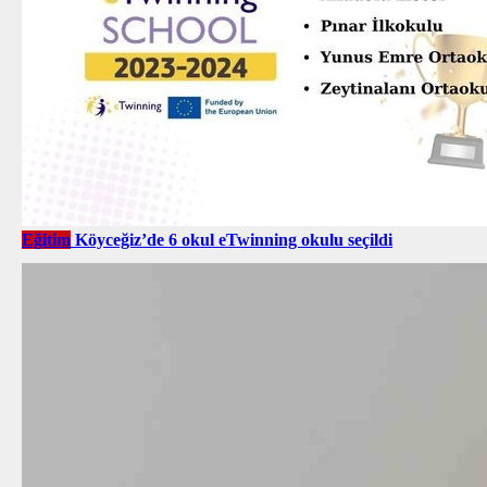
Eğitim
Köyceğiz’de 6 okul eTwinning okulu seçildi