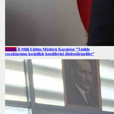
Eğitim
İl Milli Eğitim Müdürü Karaköse ”Tatilde
çocuklarımız kesinlikle kendilerini dinlendirmeliler”