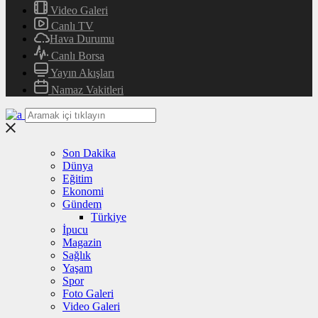
Video Galeri
Canlı TV
Hava Durumu
Canlı Borsa
Yayın Akışları
Namaz Vakitleri
Son Dakika
Dünya
Eğitim
Ekonomi
Gündem
Türkiye
İpucu
Magazin
Sağlık
Yaşam
Spor
Foto Galeri
Video Galeri