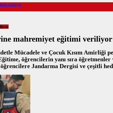
timi veriliyor
liyor
ine mahremiyet eğitimi veriliyor
ddetle Mücadele ve Çocuk Kısım Amirliği p
itime, öğrencilerin yanı sıra öğretmenler 
 öğrencilere Jandarma Dergisi ve çeşitli hedi