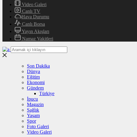
Video Galeri
Canlı TV
Hava Durumu
Canlı Borsa
Yayın Akışları
Namaz Vakitleri
Son Dakika
Dünya
Eğitim
Ekonomi
Gündem
Türkiye
İpucu
Magazin
Sağlık
Yaşam
Spor
Foto Galeri
Video Galeri