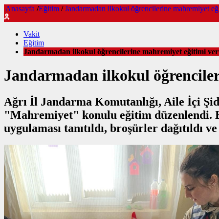
Anasayfa
/
Eğitim
/
Jandarmadan ilkokul öğrencilerine mahremiyet eği
Vakit
Eğitim
Jandarmadan ilkokul öğrencilerine mahremiyet eğitimi veri
Jandarmadan ilkokul öğrenciler
Ağrı İl Jandarma Komutanlığı, Aile İçi Şi
"Mahremiyet" konulu eğitim düzenlendi. Eğ
uygulaması tanıtıldı, broşürler dağıtıldı ve