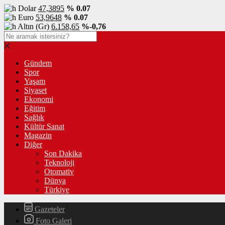
Dolar
47,3895
% 0.07
Euro
53,9648
% 0.07
Altın (Gr)
6.158,65
%-0,76
Gündem
Spor
Yaşam
Siyaset
Ekonomi
Eğitim
Sağlık
Kültür Sanat
Magazin
Diğer
Son Dakika
Teknoloji
Otomativ
Dünya
Türkiye
Gazeteler
Foto Galeri